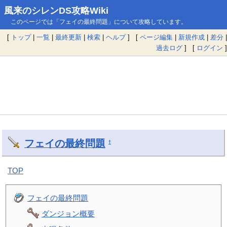
風来のシレンDS攻略Wiki
このページでは「フェイの最終問題」について攻略しています。
[
トップ
|
一覧
|
最終更新
|
検索
|
ヘルプ
] [
ページ編集
|
新規作成
|
差分
|
過去ログ
] [
ログイン
]
フェイの最終問題
†
TOP
フェイの最終問題
ダンジョン概要