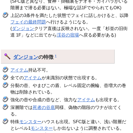
(SFC版と異なり、食神・掛軸裏をナオキ・ガイバラがいる
階層まで潜る必要はない。極端な話1FでやられてもOK)
上記の3条件を満たした状態でフェイに話しかけると、以降
フェイの最終問題
へ行けるようになる。
(
ダンジョン
クリア直後は反映されない。一度「杉並の旧街
道 1F」などに出てから
渓谷の宿場
へ戻る必要がある)
ダンジョン
の特徴
†
アイテム
持込不可。
全ての
アイテム
が未識別の状態で出現する。
分裂の壺、やまびこの盾、レベル固定の腕輪、壺増大の巻
物は削除されている。
強化の壺や合成の壺など、強力な
アイテム
も出現する。
深層階では
死者の谷底
同様、偽物の階段のワナが出てく
る。
特殊
モンスター
ハウスも出現。SFC版と違い、浅い階層だ
とレベル1
モンスター
しか出ないように調整されている。