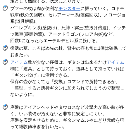
策として機能する。状況によりけり。
ブフーの杖は肉が便利な
モンスター
に振っていく。コドモ
戦車(鉄の矢回収)、セルアーマー系(装備回収)、ノロージョ
系(道具解呪)、
パコレプキン系(壁抜け)、死神・冥王(壁抜け倍速)、イッテ
ツ戦車(範囲砲撃)、アークドラゴン(フロア内炎)など。
回数0になったらエーテルデビル系に投げる。
復活の草、ころばぬ先の杖、背中の壺も常に1個は確保して
おきたい。
アイテム
数が少ない序盤は、ギタンは出来るだけ
アイテム
欄に「道具」として持っておく。道具として持っていれば
「ギタン投げ」に活用できる。
保存の壺がなくても「交換」コマンドで所持できるが、
「整理」すると所持ギタンに加えられてしまうので整理し
ないように。
序盤はアイアンヘッドやタウロスなど攻撃力が高い敵が多
く、いい装備が拾えないと非常に安定しにくい。
序盤を安定させるために、ギタンマムルやにぎり元締を狩
って経験値稼ぎを行いたい。