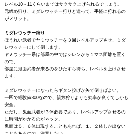
レベル10～11くらいまではサクサク上げられるでしょう。
元締め狩り、ミダレウッチー狩りと違って、手軽に狩れるの
がメリット。
ミダレウッチー狩り
ぼうれい武者でヤミウッチーを３回レベルアップさせ、ミダ
レウッチーにして倒します。
ヤミウッチー系は部屋の中ではシレンから１マス距離を置く
ので、
部屋に鬼面武者が来るのをひたすら待ち、レベルを上げさせ
ます。
ミダレウッチーになったらギタン投げか矢で倒せばよい。
一匹で経験値800なので、親方狩りよりも効率が良くてしかも
安全。
ただし、鬼面武者が３体必要であり、レベルアップさせるの
に時間がかかるのがネック。
鬼面は５、６体出現することもあれば、１、２体しか出ない
こともあるので、注意したい。