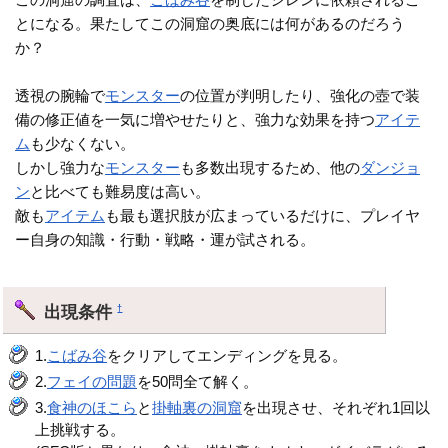
とになる。果たしてこの洞窟の奥底には何があるのだろう
か？
透視の腕輪で
モンスター
の位置が判明したり、強化の壺で装
備の修正値を一気に増やせたりと、強力な効果を持つ
アイテ
ム
も少なくない。
しかし強力な
モンスター
も多数出現するため、他の
ダンジョ
ン
と比べても難易度は高い。
敵も
アイテム
も最も選択肢が広まっているだけに、プレイヤ
ー自身の知識・行動・戦略・運が試される。
出現条件
†
1.
こばみ谷
をクリアしてエンディングを見る。
2.
フェイの問題
を50問全て解く。
3.
食神のほこら
と
掛軸裏の洞窟
を出現させ、それぞれ1回以
上挑戦する。