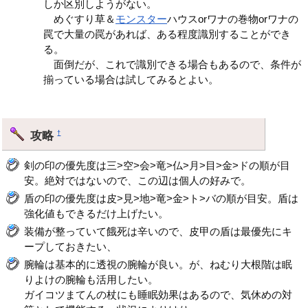
しか区別しようがない。
めぐすり草＆
モンスター
ハウスorワナの巻物orワナの
罠で大量の罠があれば、ある程度識別することができ
る。
面倒だが、これで識別できる場合もあるので、条件が
揃っている場合は試してみるとよい。
攻略
†
剣の印の優先度は三>空>会>竜>仏>月>目>金>ドの順が目
安。絶対ではないので、この辺は個人の好みで。
盾の印の優先度は皮>見>地>竜>金>ト>バの順が目安。盾は
強化値もできるだけ上げたい。
装備が整っていて餓死は辛いので、皮甲の盾は最優先にキ
ープしておきたい、
腕輪は基本的に透視の腕輪が良い。が、ねむり大根階は眠
りよけの腕輪も活用したい。
ガイコツまてんの杖にも睡眠効果はあるので、気休めの対