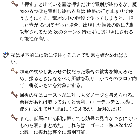
「押す」と出ている壺は押すだけで識別が終わるが、魔
物のるつぼを識別し終わる前は 通路の行き止まりで使
うようにする。部屋の中の階段で使ってしまうと、 押
した壺が るつぼ だった場合、出現した複数の敵に先制
攻撃されるため 次のターンを待たずに袋叩きにされる
可能性が高い。
杖は基本的には敵に使用することで効果を確かめればよ
い。
加速の杖やしあわせの杖だった場合の被害を抑えるた
め、振るときはなるべく距離を取り、かつそのフロア内
で一番弱いものを対象にする。
回復の杖はゴースト系に対し大ダメージを与えられる。
余裕があれば取っておくと便利。(エーテルデビル系に
使えば反射でHP回復にも使えるが、面倒なだけ)
また、低層にいる間は振っても効果の見当がつきにくい
ものを表にまとめた。これらは「ゴースト系Lv2orLv3
の敵」に振れば完全に識別可能。