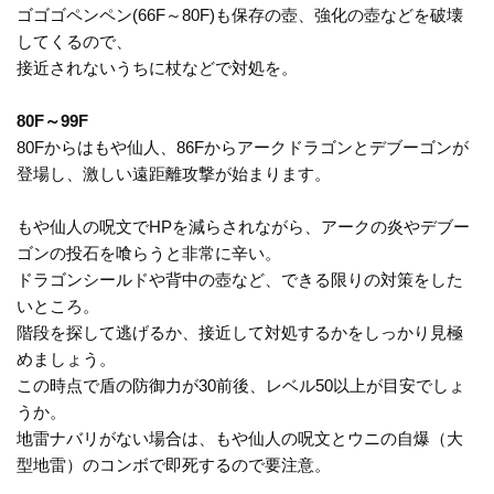
ゴゴゴペンペン(66F～80F)も保存の壺、強化の壺などを破壊
してくるので、
接近されないうちに杖などで対処を。
80F～99F
80Fからはもや仙人、86Fからアークドラゴンとデブーゴンが
登場し、激しい遠距離攻撃が始まります。
もや仙人の呪文でHPを減らされながら、アークの炎やデブー
ゴンの投石を喰らうと非常に辛い。
ドラゴンシールドや背中の壺など、できる限りの対策をした
いところ。
階段を探して逃げるか、接近して対処するかをしっかり見極
めましょう。
この時点で盾の防御力が30前後、レベル50以上が目安でしょ
うか。
地雷ナバリがない場合は、もや仙人の呪文とウニの自爆（大
型地雷）のコンボで即死するので要注意。