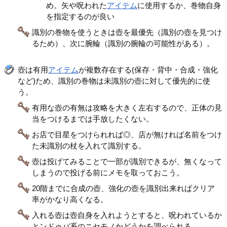
め。矢や呪われた
アイテム
に使用するか、巻物自身
を指定するのが良い
識別の巻物を使うときは壺を最優先（識別の壺を見つけ
るため）、次に腕輪（識別の腕輪の可能性がある）。
壺は有用
アイテム
が複数存在する(保存・背中・合成・強化
など)ため、識別の巻物は未識別の壺に対して優先的に使
う。
有用な壺の有無は攻略を大きく左右するので、正体の見
当をつけるまでは手放したくない。
お店で目星をつけられれば◎、店が無ければ名前をつけ
た未識別の杖を入れて識別する。
壺は投げてみることで一部が識別できるが、無くなって
しまうので投げる前にメモを取っておこう。
20階までに合成の壺、強化の壺を識別出来ればクリア
率がかなり高くなる。
入れる壺は壺自身を入れようとすると、呪われているか
とンドゥバ系のニセモノかどうかを調べられる。