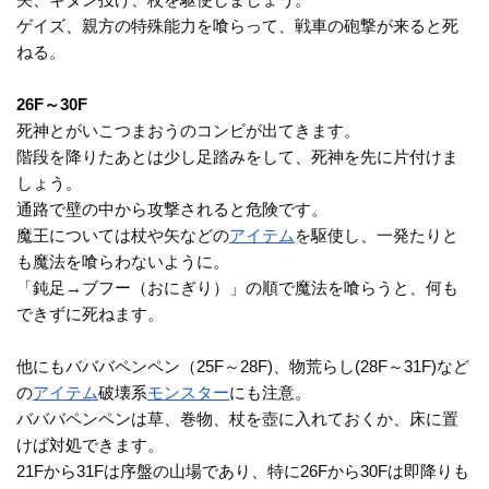
ゲイズ、親方の特殊能力を喰らって、戦車の砲撃が来ると死
ねる。
26F～30F
死神とがいこつまおうのコンビが出てきます。
階段を降りたあとは少し足踏みをして、死神を先に片付けま
しょう。
通路で壁の中から攻撃されると危険です。
魔王については杖や矢などの
アイテム
を駆使し、一発たりと
も魔法を喰らわないように。
「鈍足→ブフー（おにぎり）」の順で魔法を喰らうと、何も
できずに死ねます。
他にもバババペンペン（25F～28F)、物荒らし(28F～31F)など
の
アイテム
破壊系
モンスター
にも注意。
バババペンペンは草、巻物、杖を壺に入れておくか、床に置
けば対処できます。
21Fから31Fは序盤の山場であり、特に26Fから30Fは即降りも