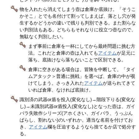
物を入れたら消えてしまう壺は倉庫か底抜け。「そうこ
かそこ」とでも名付けて割ってしまえば、落とし穴が発
生するかどうかの違いで残りも判別できる。また割らな
い判別法もある。どちらもそれなりに役立つ壺なので、
無駄なく判別したい。
まず事前に倉庫を一杯にしてから最終問題に挑む方
法。これだと倉庫の壺は入れても
アイテム
が足元に
落ち、底抜けなら落ちないことで区別できる。
倉庫に空きがある場合は、冒険を中断して、「タイ
ムアタック＞普通に挑戦」を選べば、倉庫の中が覗
けてしまう。さっき入れた
アイテム
が送られてきて
いれば倉庫、なければ底抜け。
識別済の武器or盾を投入(変化なし)→階段下りる(変化な
し)→未識別武器or盾投入(変化なし)となった壺は、ガイ
バラ失敗作シリーズ(アホくさい、ガイバラ、うっぷん
ばらし、割れない)のいずれか。適当な名前を付けてお
き、
アイテム
欄を圧迫するようなら捨てるか店で処分す
る。