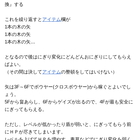
換』する
これを繰り返すと
アイテム
欄が
1本の木の矢
1本の木の矢
1本の木の矢…
となるので後はにぎり変化にどんどんおにぎりにしてもらえ
ばよい。
（その間は決して
アイテム
の整頓をしてはいけない）
矢は3F～6Fでボウヤー(クロスボウヤー)から稼ぐとよいでし
ょう。
5Fから畠あらし、6Fからゲイズが出るので、4Fが最も安全に
にぎってもらえる。
ただし、レベルが低かったり盾が弱いと、にぎってもらう前
にＨＰが尽きてしまいます。
レベルを上げてＨＰを増やす、毒草などでにぎり変化を弱く