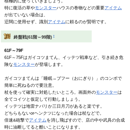
積極的に使っていきましょう。
特に復活の草や
モンスター
ハウスの巻物などの重要
アイテム
が出ていない場合は、
迂闊に使用せず、識別
アイテム
に頼るのが賢明です。
†
終盤戦(61階～99階)
61F～79F
61F～75Fはガイコツまてん、イッテツ戦車など、引き続き危
険な
モンスター
が登場します。
ガイコツまてんは「睡眠→ブフー（おにぎり）」のコンボで
簡単に死ねるので要注意。
杖を使って確実に対処したいところ。画面外の
モンスター
は
全てコイツと仮定して行動しましょう。
イッテツは地雷ナバリか三日月刀があると楽です。
どちらもないorヘンクツになった場合は杖などで。
倍速&砲撃で
アイテム
を消し飛ばすので、店の中や武具の合成
時に油断してると酷いことになります。