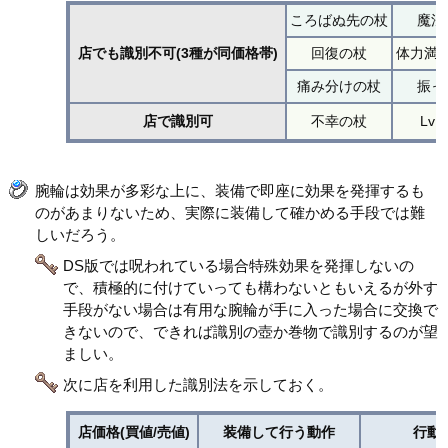
ころばぬ先の杖
魔法
店でも識別不可(3種が同価格帯)
回復の杖
体力満
痛み分けの杖
振っ
店で識別可
不幸の杖
Lv
腕輪は効果が多彩な上に、装備で即座に効果を発揮するも
のがあまりないため、実際に装備して確かめる手段では難
しいだろう。
DS版では呪われている場合特殊効果を発揮しないの
で、積極的に付けていっても構わないともいえるが外す
手段がない場合は有用な腕輪が手に入った場合に交換で
きないので、できれば識別の壺か巻物で識別するのが望
ましい。
次に店を利用した識別法を示しておく。
店価格(買値/売値)
装備して行う動作
行動