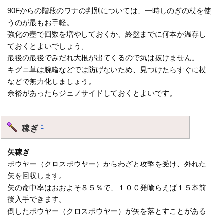
90Fからの階段のワナの判別については、一時しのぎの杖を使
うのが最もお手軽。
強化の壺で回数を増やしておくか、終盤までに何本か温存し
ておくとよいでしょう。
最後の最後でみだれ大根が出てくるので気は抜けません。
キグニ草は腕輪などでは防げないため、見つけたらすぐに杖
などで無力化しましょう。
余裕があったらジェノサイドしておくとよいです。
稼ぎ
†
矢稼ぎ
ボウヤー（クロスボウヤー）からわざと攻撃を受け、外れた
矢を回収します。
矢の命中率はおおよそ８５％で、１００発喰らえば１５本前
後入手できます。
倒したボウヤー（クロスボウヤー）が矢を落とすことがある