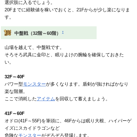
選択肢に入るでしょう。
20Fまでに経験値を稼いでおくと、21Fからが少し楽になりま
す。
†
中盤戦（32階～60階）
山場を越えて、中盤戦です。
そろそろ武具に金印と、眠りよけの腕輪を確保しておきた
い。
32F～40F
パワー型
モンスター
が多くなります。盾剣が強ければかなり
楽な階層。
ここで消耗した
アイテム
を回収して蓄えましょう。
41F～60F
オドロ(41F～55F)を筆頭に、46Fからは眠り大根、ハイパーゲ
イズにスカイドラゴンなど
危険な
モンスター
がぞろぞろ登場します。