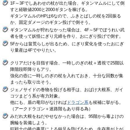
1F～3Fでしあわせの杖が出た場合、ギタンマムルにして倒
すと経験値2000と2000ギタンを稼げる。
ギタンマムルのHPは6なので、ふきとばしの杖を2回振る
か、固定ダメージのギタン投げで倒そう。
ギタンマムルが狩れなかった場合は、4F～5Fでぼうれい武
者を使って妖怪にぎり元締を作り、おにぎり投げで倒す。
5Fからは畠荒らしが出るため、にぎり変化を使ったおにぎ
り量産は4Fでやりたい。
クリアだけを目指す場合、一時しのぎの杖＋透視で25階以
降階段即降りもアリ。
強化の壺に一時しのぎの杖を入れておき、十分な回数が集
まったら取り出そう。
ジェノサイドの巻物を投げる相手は、おばけ大根系、ガイ
コツまどう系が有力対象。
他にも、盾の竜印がなければ
ドラゴン系
も候補に挙がる。
（アークドラゴン＋迷路階もあり得る為）
みだれ大根をねだやせなかった場合は、95階から毒よけの
腕輪を装備しよう。
狂戦士の後の毒草による鈍足を防げるため、生存率が上が