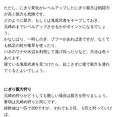
ただし、にぎり変化がレベルアップしたにぎり親方は戦闘力
が高く能力も危険です。
どのように親方、もしくは鬼面武者をキープしておき、
元締めまでレベルアップさせるかがポイントになるでしょ
う。
かなしばり、一時しのぎ、ブフーがあれば楽ですが、なくて
も鈍足の杖や毒草を使ったり、
バネのワナや水辺を利用して逃げ回ったりなど、方法は色々
あります。
寝ている鬼面武者を見つけたら、起こさずに後で親方を連れ
てくるとよいでしょう。
にぎり親方狩り
元締め狩りがどうしても難しい場合は親方を狩りましょう。
要領は元締め狩りと同じです。
経験値は一匹で200ですが、それでも２匹、３匹と狩っていけ
ば、