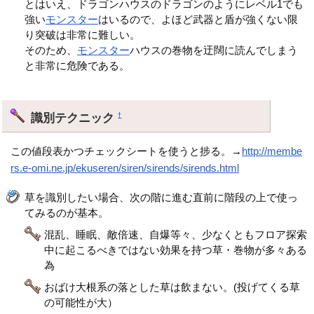
とはいえ、ドラゴンハウスのドラゴンのようにレベル1でも
強い
モンスター
はいるので、よほど武器と盾が強くない限
り突破は非常に難しい。
そのため、
モンスター
ハウスの巻物を迂闊に読んでしまう
と非常に危険である。
識別テクニック
†
この値段表かつチェックシートを使うと捗る。→
http://membe
rs.e-omi.ne.jp/ekuseren/siren/sirends/sirends.html
草を識別したい場合、次の階に進む直前に階段の上で使っ
てみるのが基本。
混乱、睡眠、敵倍速、自爆等々、少なくともフロア探索
中に起こるべきではない効果を持つ草・巻物が多々ある
為
おばけ大根系の落とした草は飲まない。(投げてくる草
の可能性が大）