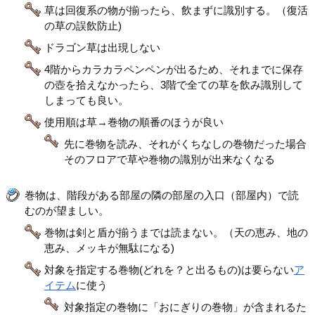
草は回復系の物が揃ったら、飲まずに識別する。（復活
の草の誤飲防止)
ドラゴン草は出現しない
4階からカラカラペンペンが出るため、それまでに保存
の壺を拾えなかったら、3階で全ての草を飲み識別して
しまっても良い。
使用順は草→巻物の順番のほうが良い
先に巻物を読み、それがくちなしの巻物だった場合
そのフロアで草や巻物の識別が出来なくなる
巻物は、階段がある部屋の隣の部屋の入口（部屋内）で読
むのが望ましい。
巻物は剣と盾が揃うまでは読まない。（天の恵み、地の
恵み、メッキが無駄になる)
対象を指定する巻物(どれを？と出るもの)は要らない
ア
イテム
に使う
対象指定の巻物に「おにぎりの巻物」が含まれるた