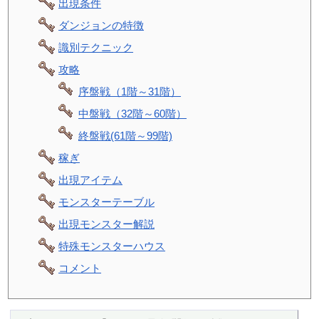
出現条件
ダンジョンの特徴
識別テクニック
攻略
序盤戦（1階～31階）
中盤戦（32階～60階）
終盤戦(61階～99階)
稼ぎ
出現アイテム
モンスターテーブル
出現モンスター解説
特殊モンスターハウス
コメント