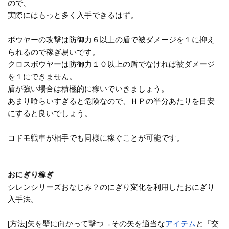
ので、
実際にはもっと多く入手できるはず。
ボウヤーの攻撃は防御力６以上の盾で被ダメージを１に抑え
られるので稼ぎ易いです。
クロスボウヤーは防御力１０以上の盾でなければ被ダメージ
を１にできません。
盾が強い場合は積極的に稼いでいきましょう。
あまり喰らいすぎると危険なので、ＨＰの半分あたりを目安
にすると良いでしょう。
コドモ戦車が相手でも同様に稼ぐことが可能です。
おにぎり稼ぎ
シレンシリーズおなじみ？のにぎり変化を利用したおにぎり
入手法。
[方法]矢を壁に向かって撃つ→その矢を適当な
アイテム
と『交