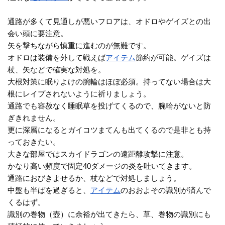
通路が多くて見通しが悪いフロアは、オドロやゲイズとの出
会い頭に要注意。
矢を撃ちながら慎重に進むのが無難です。
オドロは装備を外して戦えば
アイテム
節約が可能。ゲイズは
杖、矢などで確実な対処を。
大根対策に眠りよけの腕輪はほぼ必須。持ってない場合は大
根にレイプされないように祈りましょう。
通路でも容赦なく睡眠草を投げてくるので、腕輪がないと防
ぎきれません。
更に深層になるとガイコツまてんも出てくるので是非とも持
っておきたい。
大きな部屋ではスカイドラゴンの遠距離攻撃に注意。
かなり高い頻度で固定40ダメージの炎を吐いてきます。
通路におびきよせるか、杖などで対処しましょう。
中盤も半ばを過ぎると、
アイテム
のおおよその識別が済んで
くるはず。
識別の巻物（壺）に余裕が出てきたら、草、巻物の識別にも