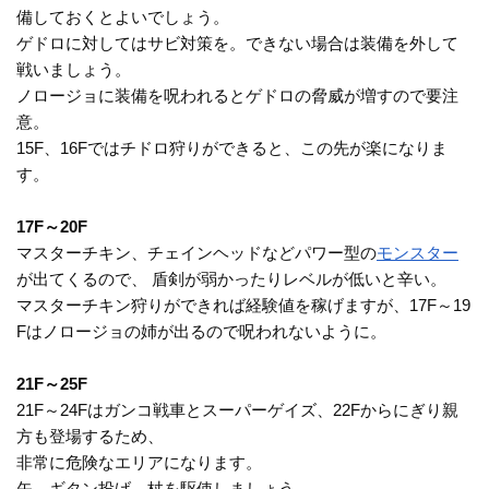
備しておくとよいでしょう。
ゲドロに対してはサビ対策を。できない場合は装備を外して
戦いましょう。
ノロージョに装備を呪われるとゲドロの脅威が増すので要注
意。
15F、16Fではチドロ狩りができると、この先が楽になりま
す。
17F～20F
マスターチキン、チェインヘッドなどパワー型の
モンスター
が出てくるので、 盾剣が弱かったりレベルが低いと辛い。
マスターチキン狩りができれば経験値を稼げますが、17F～19
Fはノロージョの姉が出るので呪われないように。
21F～25F
21F～24Fはガンコ戦車とスーパーゲイズ、22Fからにぎり親
方も登場するため、
非常に危険なエリアになります。
矢、ギタン投げ、杖を駆使しましょう。