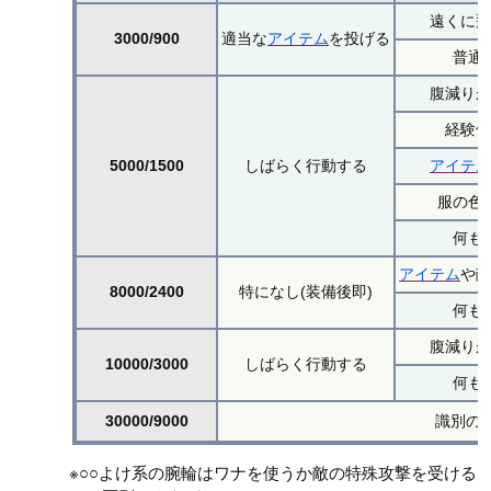
遠くに
3000/900
適当な
アイテム
を投げる
普通
腹減り
経験
5000/1500
しばらく行動する
アイテ
服の色
何も
アイテム
や
8000/2400
特になし(装備後即)
何も
腹減り
10000/3000
しばらく行動する
何も
30000/9000
識別の
※○○よけ系の腕輪はワナを使うか敵の特殊攻撃を受ける