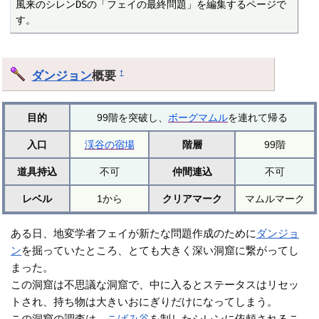
風来のシレンDSの「フェイの最終問題」を編集するページで
す。
ダンジョン
概要
†
目的
99階を突破し、
ボーグマムル
を連れて帰る
入口
渓谷の宿場
階層
99階
道具持込
不可
仲間連込
不可
レベル
1から
クリアマーク
マムルマーク
ある日、地変学者フェイが新たな問題作成のために
ダンジョ
ン
を掘っていたところ、とても大きく深い洞窟に繋がってし
まった。
この洞窟は不思議な洞窟で、中に入るとステータスはリセッ
トされ、持ち物は大きいおにぎりだけになってしまう。
この洞窟の調査は、
こばみ谷
を制したシレンに依頼されるこ