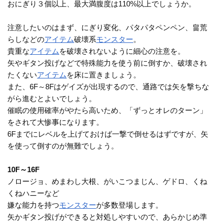
おにぎり３個以上、最大満腹度は110%以上でしょうか。
注意したいのはまず、にぎり変化、パタパタペンペン、畠荒
らしなどの
アイテム
破壊系
モンスター
。
貴重な
アイテム
を破壊されないように細心の注意を。
矢やギタン投げなどで特殊能力を使う前に倒すか、破壊され
たくない
アイテム
を床に置きましょう。
また、6F～8Fはゲイズが出現するので、通路では矢を撃ちな
がら進むとよいでしょう。
催眠の使用確率がやたら高いため、「ずっとオレのターン」
をされて大惨事になります。
6Fまでにレベルを上げておけば一撃で倒せるはずですが、矢
を使って倒すのが無難でしょう。
10F～16F
ノロージョ、めまわし大根、がいこつまじん、ゲドロ、くね
くねハニーなど
嫌な能力を持つ
モンスター
が多数登場します。
矢かギタン投げができると対処しやすいので、あらかじめ準