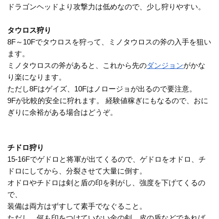
ドラゴンヘッドより攻撃力は低めなので、少し狩りやすい。
タウロス狩り
8F～10Fでタウロスを狩って、ミノタウロスの斧の入手を狙い
ます。
ミノタウロスの斧があると、これから先の
ダンジョン
がかな
り楽になります。
ただし8Fはゲイズ、10Fはノロージョが出るので要注意。
9Fが比較的安全に狩れます。 経験値稼ぎにもなるので、おに
ぎりに余裕がある場合はどうぞ。
チドロ狩り
15-16Fでゲドロと将軍が出てくるので、ゲドロをオドロ、チ
ドロにしてから、分裂させて大量に倒す。
オドロやチドロは剣と盾の印を剥がし、強度を下げてくるの
で、
装備は両方はずすして素手でなぐること。
ただし、何も印をつけていない金の剣、皮の盾などであれば