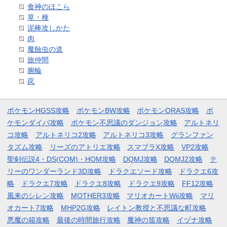
食神のほこら
草・種
泥棒攻しかた
肉
魔蝕虫の道
旅仲間
腕輪
罠
ポケモンHGSS攻略
ポケモンBW攻略
ポケモンORAS攻略
ポ
ケモンダイパ攻略
ポケモン不思議のダンジョン攻略
アルトネリ
コ攻略
アルトネリコ2攻略
アルトネリコ3攻略
グランファン
タズム攻略
リーズのアトリエ攻略
スマブラX攻略
VP2攻略
聖剣伝説4・DS(COM)・HOM攻略
DQMJ攻略
DQMJ2攻略
テ
リーのワンダーランド3D攻略
ドラクエソード攻略
ドラクエ6攻
略
ドラクエ7攻略
ドラクエ8攻略
ドラクエ9攻略
FF12攻略
風来のシレン攻略
MOTHER3攻略
マリオカートWii攻略
マリ
オカート7攻略
MHP2G攻略
レイトン教授と不思議な町攻略
悪魔の箱攻略
最後の時間旅行攻略
魔神の笛攻略
イヅナ攻略