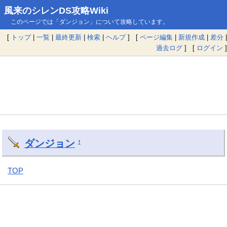
風来のシレンDS攻略Wiki
このページでは「ダンジョン」について攻略しています。
[
トップ
|
一覧
|
最終更新
|
検索
|
ヘルプ
] [
ページ編集
|
新規作成
|
差分
|
過去ログ
] [
ログイン
]
ダンジョン
†
TOP