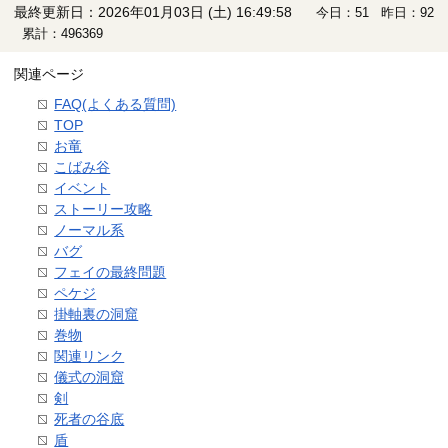
最終更新日：2026年01月03日 (土) 16:49:58
今日：51 昨日：92
累計：496369
関連ページ
FAQ(よくある質問)
TOP
お竜
こばみ谷
イベント
ストーリー攻略
ノーマル系
バグ
フェイの最終問題
ペケジ
掛軸裏の洞窟
巻物
関連リンク
儀式の洞窟
剣
死者の谷底
盾