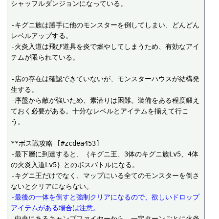
シャッフルダンジョンになっている。

-キグニ族は勝手に他のモンスターを倒してしまい、どんどん
レベルアップする。

-火炎入道は飛び道具を炎で燃やしてしまうため、有効なアイ
テムが限られている。

-店の存在は確認できていないが、モンスターハウスが結構発
生する。

-序盤から敵が強いため、素潜りは困難。装備をある程度鍛え
ておく必要がある。十分なレベルとアイテムを揃えて行こ
う。

**ボス戦攻略 [#zcdea453]

-最下層に到達すると、｛キグニ王、3体のキグニ族Lv5、4体
の火炎入道Lv5｝とのボスバトルになる。

-キグニ王だけでなく、マップにいる全てのモンスターを倒さ
-最後の一体を倒すと強制クリアになるので、欲しいドロップ
アイテムがある場合は注意。
-中央にあるキャンプファイヤーから、一定ターンごとに火炎