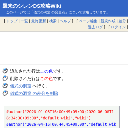
風来のシレンDS攻略Wiki
このページでは「儀式の洞窟 の変更点」について攻略しています。
[
トップ
|
一覧
|
最終更新
|
検索
|
ヘルプ
] [
ページ編集
|
新規作成
|
差分
|
過去ログ
] [
ログイン
]
追加された行は
この色
です。
削除された行は
この色
です。
儀式の洞窟
へ行く。
儀式の洞窟 の差分を削除
#author("2026-01-08T16:00:49+09:00;2020-06-06T1
8:34:36+09:00","default:wiki","wiki")
#author("2026-04-16T00:44:45+09:00","default:wik