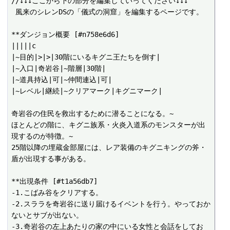
//↓↓↓ここから下の部分を編集していってください↓↓↓

 風来のシレンDSの「儀式の洞窟」を編集するページです。

**ダンジョン概要 [#n758e6d6]

|||||c

|~目的|>|>|30階にいるキグニ王たちを倒す|

|~入口|奇岩谷|~階層|30階|

|~道具持込|可|~仲間連込|可|

|~レベル|継続|~クリアマーク|キグニマーク|

奇岩谷の住民を救出するために潜ることになる。~

ほとんどの階に、キグニ族系・火炎入道系のモンスターが出
現するのが特徴。~

25階以降の埋蔵金部屋には、レア装備のキグニキングの斧・
盾が出現する事がある。

**出現条件 [#t1a56db7]

-1.こばみ谷をクリアする。

-2.スララを奇岩谷に送り届けるイベントを行う。やっておか
ないとサブが出ない。

-3.奇岩谷の左上あたりの家の中にいる女性と会話をしてお