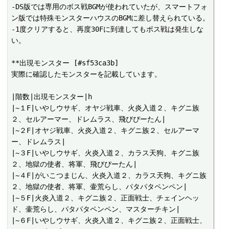
-DS版では専用のボス戦BGMが使われていたが、スマートフォ
ン版では特殊モンスターハウスのBGMに差し替えられている。

-1度クリアすると、再度30Fに到達してもボス戦は発生しな
い。

**出現モンスター [#sf53ca3b]

実際に確認したモンスターを記載しています。

|階数|出現モンスター|h

|~１F|いやしウサギ、オヤジ戦車、火炎入道２、キグニ族
２、セルアーマー、ドレムラス、飛びぴーたん|

|~２F|オヤジ戦車、火炎入道２、キグニ族２、セルアーマ
ー、ドレムラス|

|~３F|いやしウサギ、火炎入道２、カラス天狗、キグニ族
２、地獄の使者、将軍、飛びぴーたん|

|~４F|がいこつまじん、火炎入道２、カラス天狗、キグニ族
２、地獄の使者、将軍、壷荒らし、パタパタペンペン|

|~５F|火炎入道２、キグニ族２、正面戦士、チェインヘッ
ド、壷荒らし、パタパタペンペン、マスターチキン|

|~６F|いやしウサギ、火炎入道２、キグニ族２、正面戦士、