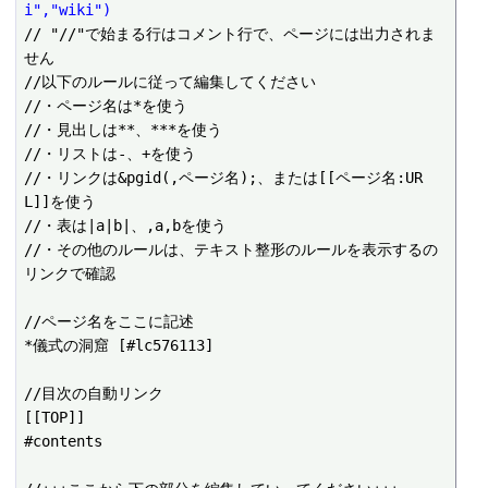
i","wiki")
// "//"で始まる行はコメント行で、ページには出力されま
せん

//以下のルールに従って編集してください

//・ページ名は*を使う

//・見出しは**、***を使う

//・リストは-、+を使う

//・リンクは&pgid(,ページ名);、または[[ページ名:UR
L]]を使う

//・表は|a|b|、,a,bを使う

//・その他のルールは、テキスト整形のルールを表示するの
リンクで確認

//ページ名をここに記述

*儀式の洞窟 [#lc576113]

//目次の自動リンク

[[TOP]]

#contents
