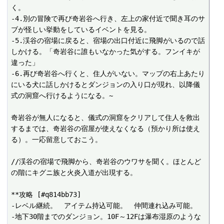
く。

-4.別の冒険で再び奇岩谷へ行き、左上の家付近で聞き耳のサ
ブが怪しい挙動をしているイベントを見る。

-5.渓谷の宿場に戻ると、宿場の出口付近に飛脚がいるので話
しかける。「奇岩谷に誰もいなかった気がする。フンイキが
違った」

-6.再び奇岩谷へ行くと、住人がいない。マップの右上あたり
にいる犬に話しかけるとダンジョンの入り口が現れ、以降儀
式の洞窟へ行けるようになる。~

奇岩谷が無人になると、儀式の洞窟をクリアして住人を救出
するまでは、奇岩谷の宿屋が使えなくなる（預かり所は使え
る）。一応留意しておこう。

//渓谷の宿場で飛脚から、奇岩谷のウワサを聞く。ほとんど
の階にキグニ族と火炎入道が出現する。

**攻略 [#q814bb73]

-レベル継続。　アイテム持込可能。　仲間連れ込み可能。

-地下30階までのダンジョン。10F～12Fは瀑布湿原のような