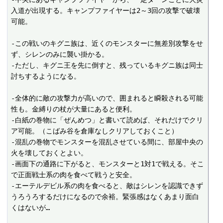
入道が出現する。キャンプファイヤーは2～3回の攻撃で破壊
可能。

-この戦いのキグニ族は、近くのモンスターに無差別攻撃をせ
ず、シレンのみに襲い掛かる。

-ただし、キグニ王を先に倒すと、残っているキグニ族は同士
討ちするようになる。

-全体的に敵の攻撃力が高いので、囲まれると瞬殺される可能
性も。金縛りの杖が大量にあると便利。

-白紙の巻物に「ぜんめつ」と書いて読めば、それだけでクリ
ア可能。（こばみ谷を倉庫なしクリアしておくこと）

-混乱の巻物でモンスターを混乱させている間に、部屋中央の
火を壊しておくとよい。

-画面下の通路に下がると、モンスターと1対1で戦える。そこ
で正面戦士系の肉を食べて戦うと安全。

-エーテルデビル系の肉を食べると、敵はシレンを認識できず
うろうろするだけになるので余裕。緊張感はなくあまり面白
くはないが…
