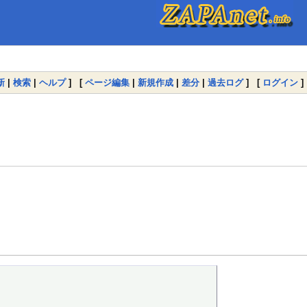
新
|
検索
|
ヘルプ
] [
ページ編集
|
新規作成
|
差分
|
過去ログ
] [
ログイン
]