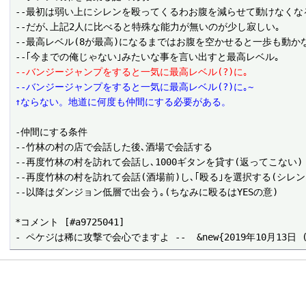
--最初は弱い上にシレンを殴ってくるわお腹を減らせて動けなくなる
--だが､上記2人に比べると特殊な能力が無いのが少し寂しい｡

--最高レベル(8が最高)になるまではお腹を空かせると一歩も動か
--バンジージャンプをすると一気に最高レベル(?)に｡
--バンジージャンプをすると一気に最高レベル(?)に｡~
↑ならない。地道に何度も仲間にする必要がある。
-仲間にする条件

--竹林の村の店で会話した後､酒場で会話する 

--再度竹林の村を訪れて会話し､1000ギタンを貸す(返ってこない) 
--再度竹林の村を訪れて会話(酒場前)し､｢殴る｣を選択する(シレン
--以降はダンジョン低層で出会う｡(ちなみに殴るはYESの意)

*コメント [#a9725041]
