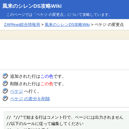
風来のシレンDS攻略Wiki
このページでは「ペケジ の変更点」について攻略しています。
ZAPAnet総合情報局
>
風来のシレンDS攻略Wiki
> ペケジ の変更点
追加された行は
この色
です。
削除された行は
この色
です。
ペケジ
へ行く。
ペケジ の差分を削除
// "//"で始まる行はコメント行で、ページには出力されません

//以下のルールに従って編集してください
