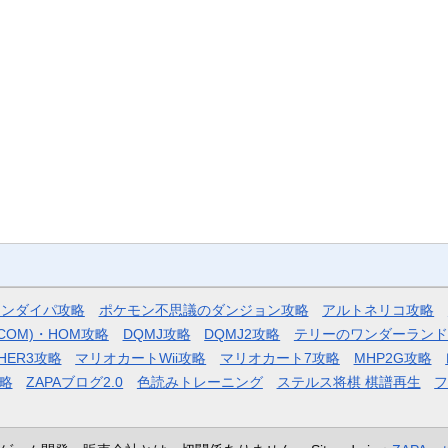
モンダイパ攻略
ポケモン不思議のダンジョン攻略
アルトネリコ攻略
COM)・HOM攻略
DQMJ攻略
DQMJ2攻略
テリーのワンダーランド
HER3攻略
マリオカートWii攻略
マリオカート7攻略
MHP2G攻略
略
ZAPAブログ2.0
色読みトレーニング
ステルス将棋 棋譜再生