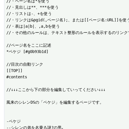
//・ページ名は*を使う

//・見出しは**、***を使う

//・リストは-、+を使う

//・リンクは&pgid(,ページ名);、または[[ページ名:URL]]を使う
//・表は|a|b|、,a,bを使う

//・その他のルールは、テキスト整形のルールを表示するのリンクで
//ページ名をここに記述

*ペケジ [#g0b93b1d]

//目次の自動リンク

[[TOP]]

#contents

//↓↓↓ここから下の部分を編集していってください↓↓↓

風来のシレンDSの「ペケジ」を編集するページです。

-ペケジ

--シレンの弟を名乗る謎?の男｡
