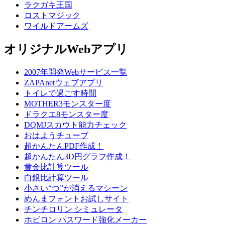
ラクガキ王国
ロストマジック
ワイルドアームズ
オリジナルWebアプリ
2007年開発Webサービス一覧
ZAPAnetウェブアプリ
トイレで過ごす時間
MOTHER3モンスター度
ドラクエ8モンスター度
DQMJスカウト能力チェック
おはようチューブ
超かんたんPDF作成！
超かんたん3D円グラフ作成！
黄金比計算ツール
白銀比計算ツール
小さい“つ”が消えるマシーン
めんまフォントお試しサイト
チンチロリン シミュレータ
ホビロン パスワード強化メーカー