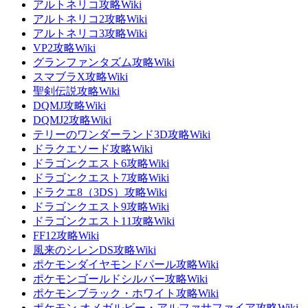
アルトネリコ攻略Wiki
アルトネリコ2攻略Wiki
アルトネリコ3攻略Wiki
VP2攻略Wiki
グランファンタズム攻略Wiki
スマブラX攻略Wiki
聖剣伝説攻略Wiki
DQMJ攻略Wiki
DQMJ2攻略Wiki
テリーのワンダーランド3D攻略Wiki
ドラクエソード攻略Wiki
ドラゴンクエスト6攻略Wiki
ドラゴンクエスト7攻略Wiki
ドラクエ8（3DS）攻略Wiki
ドラゴンクエスト9攻略Wiki
ドラゴンクエスト11攻略Wiki
FF12攻略Wiki
風来のシレンDS攻略Wiki
ポケモンダイヤモンドパール攻略Wiki
ポケモンゴールドシルバー攻略Wiki
ポケモンブラック・ホワイト攻略Wiki
ポケモン オメガルビー・アルファサファイア攻略Wiki