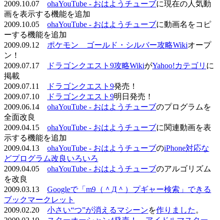
2009.10.07
ohaYouTube - おはようチューブ
に現在の人気動
画を表示する機能を追加
2009.10.05
ohaYouTube - おはようチューブ
に動画名をコピ
ーする機能を追加
2009.09.12
ポケモン ゴールド・シルバー攻略Wiki
オープ
ン！
2009.07.17
ドラゴンクエスト9攻略Wiki
が
Yahoo!カテゴリ
に
掲載
2009.07.11
ドラゴンクエスト9
発売！
2009.07.10
ドラゴンクエスト9
明日発売！
2009.06.14
ohaYouTube - おはようチューブ
のプログラムを
全面改良
2009.04.15
ohaYouTube - おはようチューブ
に関連動画を表
示する機能を追加
2009.04.13
ohaYouTube - おはようチューブ
の
iPhone対応な
どプログラム改良いろいろ
2009.04.05
ohaYouTube - おはようチューブ
のアルゴリズム
を改良
2009.03.13
Googleで「m9（＾Д＾）プギャー検索」できる
ブックマークレット
2009.02.20
小さい“つ”が消えるマシーン
を
作りました
。