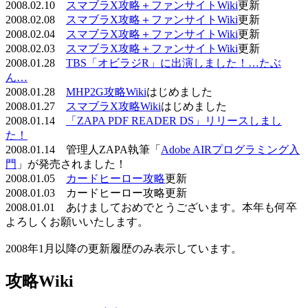
2008.02.10
スマブラX攻略＋ファンサイトWiki
更新
2008.02.08
スマブラX攻略＋ファンサイトWiki
更新
2008.02.04
スマブラX攻略＋ファンサイトWiki
更新
2008.02.03
スマブラX攻略＋ファンサイトWiki
更新
2008.01.28
TBS「オビラジR」に出演しました！…たぶ
ん…
2008.01.28
MHP2G攻略Wiki
はじめました
2008.01.27
スマブラX攻略Wiki
はじめました
2008.01.14
「ZAPA PDF READER DS」リリースしまし
た！
2008.01.14 管理人ZAPA執筆「
Adobe AIRプログラミング入
門
」が発売されました！
2008.01.05
カードヒーロー攻略
更新
2008.01.03 カードヒーロー攻略更新
2008.01.01 あけましておめでとうございます。本年も何卒
よろしくお願いいたします。
2008年1月以降の更新履歴のみ表示しています。
攻略Wiki