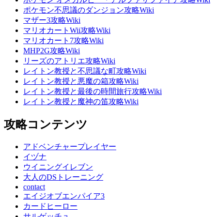
ポケモン不思議のダンジョン攻略Wiki
マザー3攻略Wiki
マリオカートWii攻略Wiki
マリオカート7攻略Wiki
MHP2G攻略Wiki
リーズのアトリエ攻略Wiki
レイトン教授と不思議な町攻略Wiki
レイトン教授と悪魔の箱攻略Wiki
レイトン教授と最後の時間旅行攻略Wiki
レイトン教授と魔神の笛攻略Wiki
攻略コンテンツ
アドベンチャープレイヤー
イヅナ
ウイニングイレブン
大人のDSトレーニング
contact
エイジオブエンパイア3
カードヒーロー
サルゲッチュ