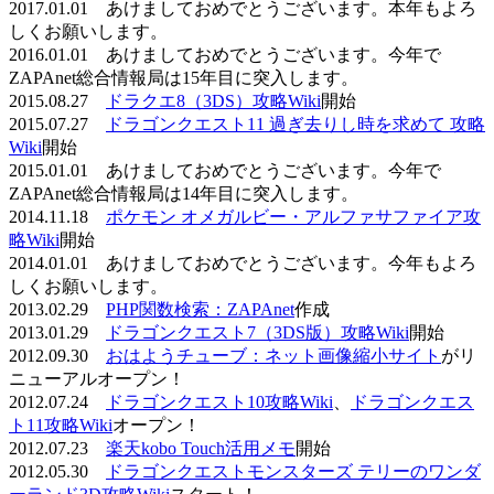
2017.01.01 あけましておめでとうございます。本年もよろ
しくお願いします。
2016.01.01 あけましておめでとうございます。今年で
ZAPAnet総合情報局は15年目に突入します。
2015.08.27
ドラクエ8（3DS）攻略Wiki
開始
2015.07.27
ドラゴンクエスト11 過ぎ去りし時を求めて 攻略
Wiki
開始
2015.01.01 あけましておめでとうございます。今年で
ZAPAnet総合情報局は14年目に突入します。
2014.11.18
ポケモン オメガルビー・アルファサファイア攻
略Wiki
開始
2014.01.01 あけましておめでとうございます。今年もよろ
しくお願いします。
2013.02.29
PHP関数検索：ZAPAnet
作成
2013.01.29
ドラゴンクエスト7（3DS版）攻略Wiki
開始
2012.09.30
おはようチューブ：ネット画像縮小サイト
がリ
ニューアルオープン！
2012.07.24
ドラゴンクエスト10攻略Wiki
、
ドラゴンクエス
ト11攻略Wiki
オープン！
2012.07.23
楽天kobo Touch活用メモ
開始
2012.05.30
ドラゴンクエストモンスターズ テリーのワンダ