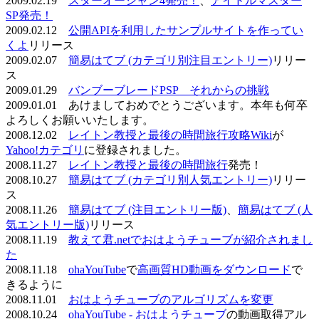
2009.02.19
スターオーシャン4発売！
、
アイドルマスター
SP発売！
2009.02.12
公開APIを利用したサンプルサイトを作ってい
くよ
リリース
2009.02.07
簡易はてブ (カテゴリ別注目エントリー)
リリー
ス
2009.01.29
バンブーブレードPSP それからの挑戦
2009.01.01 あけましておめでとうございます。本年も何卒
よろしくお願いいたします。
2008.12.02
レイトン教授と最後の時間旅行攻略Wiki
が
Yahoo!カテゴリ
に登録されました。
2008.11.27
レイトン教授と最後の時間旅行
発売！
2008.10.27
簡易はてブ (カテゴリ別人気エントリー)
リリー
ス
2008.11.26
簡易はてブ (注目エントリー版)
、
簡易はてブ (人
気エントリー版)
リリース
2008.11.19
教えて君.netでおはようチューブが紹介されまし
た
2008.11.18
ohaYouTube
で
高画質HD動画をダウンロード
で
きるように
2008.11.01
おはようチューブのアルゴリズムを変更
2008.10.24
ohaYouTube - おはようチューブ
の動画取得アル