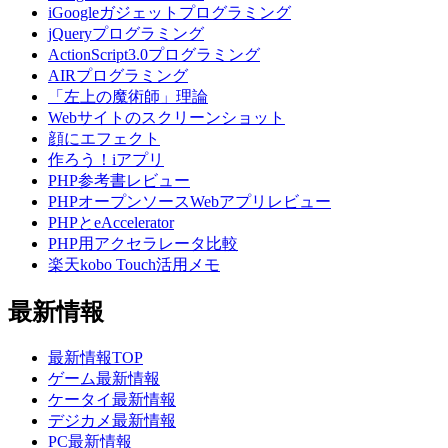
iGoogleガジェットプログラミング
jQueryプログラミング
ActionScript3.0プログラミング
AIRプログラミング
「左上の魔術師」理論
Webサイトのスクリーンショット
顔にエフェクト
作ろう！iアプリ
PHP参考書レビュー
PHPオープンソースWebアプリレビュー
PHPとeAccelerator
PHP用アクセラレータ比較
楽天kobo Touch活用メモ
最新情報
最新情報TOP
ゲーム最新情報
ケータイ最新情報
デジカメ最新情報
PC最新情報