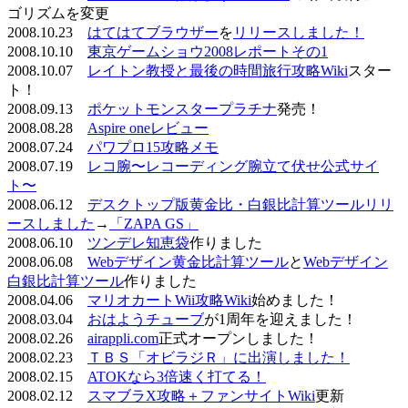
ゴリズムを変更
2008.10.23
はてはてブラウザー
を
リリースしました！
2008.10.10
東京ゲームショウ2008レポートその1
2008.10.07
レイトン教授と最後の時間旅行攻略Wiki
スター
ト！
2008.09.13
ポケットモンスタープラチナ
発売！
2008.08.28
Aspire oneレビュー
2008.07.24
パワプロ15攻略メモ
2008.07.19
レコ腕〜レコーディング腕立て伏せ公式サイ
ト〜
2008.06.12
デスクトップ版黄金比・白銀比計算ツールリリ
ースしました
→
「ZAPA GS」
2008.06.10
ツンデレ知恵袋
作りました
2008.06.08
Webデザイン黄金比計算ツール
と
Webデザイン
白銀比計算ツール
作りました
2008.04.06
マリオカートWii攻略Wiki
始めました！
2008.03.04
おはようチューブ
が1周年を迎えました！
2008.02.26
airappli.com
正式オープンしました！
2008.02.23
ＴＢＳ「オビラジＲ」に出演しました！
2008.02.15
ATOKなら3倍速く打てる！
2008.02.12
スマブラX攻略＋ファンサイトWiki
更新