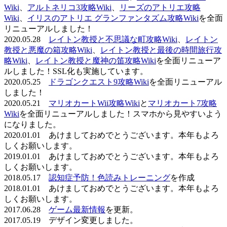
Wiki
、
アルトネリコ3攻略Wiki
、
リーズのアトリエ攻略
Wiki
、
イリスのアトリエ グランファンタズム攻略Wiki
を全面
リニューアルしました！
2020.05.28
レイトン教授と不思議な町攻略Wiki
、
レイトン
教授と悪魔の箱攻略Wiki
、
レイトン教授と最後の時間旅行攻
略Wiki
、
レイトン教授と魔神の笛攻略Wiki
を全面リニューア
ルしました！SSL化も実施しています。
2020.05.25
ドラゴンクエスト9攻略Wiki
を全面リニューアル
しました！
2020.05.21
マリオカートWii攻略Wiki
と
マリオカート7攻略
Wiki
を全面リニューアルしました！スマホから見やすいよう
になりました。
2020.01.01 あけましておめでとうございます。本年もよろ
しくお願いします。
2019.01.01 あけましておめでとうございます。本年もよろ
しくお願いします。
2018.05.17
認知症予防！色読みトレーニング
を作成
2018.01.01 あけましておめでとうございます。本年もよろ
しくお願いします。
2017.06.28
ゲーム最新情報
を更新。
2017.05.19 デザイン変更しました。