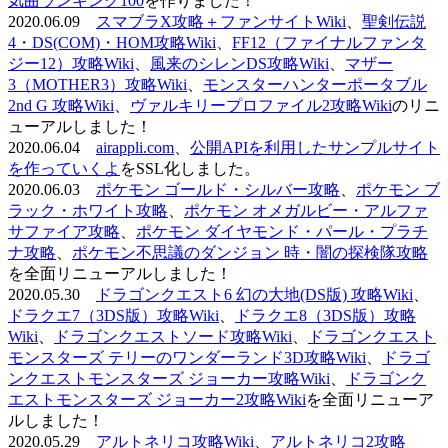
気曲ランキング100
を作りました！
2020.06.09
スマブラX攻略＋ファンサイトWiki
、
聖剣伝説
4・DS(COM)・HOM攻略Wiki
、
FF12（ファイナルファンタ
ジー12）攻略Wiki
、
風来のシレンDS攻略Wiki
、
マザー
3（MOTHER3）攻略Wiki
、
モンスターハンターポータブル
2nd G 攻略Wiki
、
ヴァルキリープロファイル2攻略Wiki
のリニ
ューアルしました！
2020.06.04
airappli.com
、
公開APIを利用したサンプルサイト
を作っていくよ
をSSL化しました。
2020.06.03
ポケモン ゴールド・シルバー攻略
、
ポケモン ブ
ラック・ホワイト攻略
、
ポケモン オメガルビー・アルファ
サファイア攻略
、
ポケモン ダイヤモンド・パール・プラチ
ナ攻略
、
ポケモン不思議のダンジョン 時・闇の探検隊攻略
を全面リニューアルしました！
2020.05.30
ドラゴンクエスト6 幻の大地(DS版) 攻略Wiki
、
ドラクエ7（3DS版）攻略Wiki
、
ドラクエ8（3DS版）攻略
Wiki
、
ドラゴンクエストソード攻略Wiki
、
ドラゴンクエスト
モンスターズ テリーのワンダーランド3D攻略Wiki
、
ドラゴ
ンクエストモンスターズ ジョーカー攻略Wiki
、
ドラゴンク
エストモンスターズ ジョーカー2攻略Wiki
を全面リニューア
ルしました！
2020.05.29
アルトネリコ攻略Wiki
、
アルトネリコ2攻略