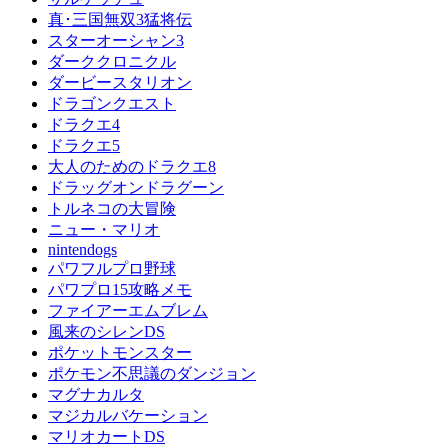
真･三国無双3猛将伝
スターオーシャン3
ダーククロニクル
ダービースタリオン
ドラゴンクエスト
ドラクエ4
ドラクエ5
大人のためのドラクエ8
ドラッグオンドラグーン
トルネコの大冒険
ニュー・マリオ
nintendogs
パワフルプロ野球
パワプロ15攻略メモ
ファイアーエムブレム
風来のシレンDS
ポケットモンスター
ポケモン不思議のダンジョン
マグナカルタ
マジカルバケーション
マリオカートDS