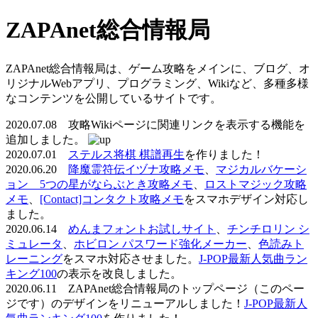
ZAPAnet総合情報局
ZAPAnet総合情報局は、ゲーム攻略をメインに、ブログ、オ
リジナルWebアプリ、プログラミング、Wikiなど、多種多様
なコンテンツを公開しているサイトです。
2020.07.08 攻略Wikiページに関連リンクを表示する機能を
追加しました。
2020.07.01
ステルス将棋 棋譜再生
を作りました！
2020.06.20
降魔霊符伝イヅナ攻略メモ
、
マジカルバケーシ
ョン 5つの星がならぶとき攻略メモ
、
ロストマジック攻略
メモ
、
[Contact]コンタクト攻略メモ
をスマホデザイン対応し
ました。
2020.06.14
めんまフォントお試しサイト
、
チンチロリン シ
ミュレータ
、
ホビロン パスワード強化メーカー
、
色読みト
レーニング
をスマホ対応させました。
J-POP最新人気曲ラン
キング100
の表示を改良しました。
2020.06.11 ZAPAnet総合情報局のトップページ（このペー
ジです）のデザインをリニューアルしました！
J-POP最新人