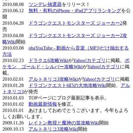
2010.08.08
ツンデレ抽選器
をリリース！
2010.06.12
無料・有料のiPhone・iPadアプリランキング
を公
開
2010.04.28
ドラゴンクエストモンスターズ ジョーカー2
発
売
2010.04.08
ドラゴンクエストモンスターズ ジョーカー2攻
略Wiki
開始
2010.03.08
ohaYouTube - 動画から音楽（MP3)だけ抽出する
方法
2010.02.23
ドラクエ6攻略Wiki
が
Yahoo!カテゴリ
に掲載。
ポ
ケモン ゴールド・シルバー攻略Wiki
が
Yahoo!カテゴリ
に掲
載。
2010.02.01
アルトネリコ3攻略Wiki
が
Yahoo!カテゴリ
に掲載
2010.01.28
ドラゴンクエスト6幻の大地攻略Wiki
開始、
アル
トネリコ3
が発売
2010.01.03 TOPページにブログ最新記事を表示。
2010.01.02
動画最新情報
を修正。
2010.01.01 あけましておめでとうございます。今年もよろ
しくお願いします。
2009.11.26
レイトン教授と魔神の笛攻略Wiki
開始
2009.10.13
アルトネリコ3攻略Wiki
開始