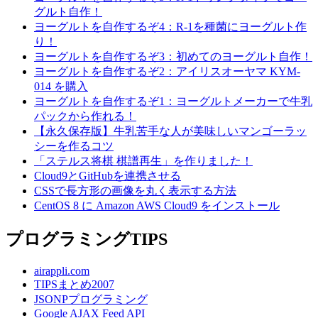
グルト自作！
ヨーグルトを自作するぞ4：R-1を種菌にヨーグルト作
り！
ヨーグルトを自作するぞ3：初めてのヨーグルト自作！
ヨーグルトを自作するぞ2：アイリスオーヤマ KYM-
014 を購入
ヨーグルトを自作するぞ1：ヨーグルトメーカーで牛乳
パックから作れる！
【永久保存版】牛乳苦手な人が美味しいマンゴーラッ
シーを作るコツ
「ステルス将棋 棋譜再生」を作りました！
Cloud9とGitHubを連携させる
CSSで長方形の画像を丸く表示する方法
CentOS 8 に Amazon AWS Cloud9 をインストール
プログラミングTIPS
airappli.com
TIPSまとめ2007
JSONPプログラミング
Google AJAX Feed API