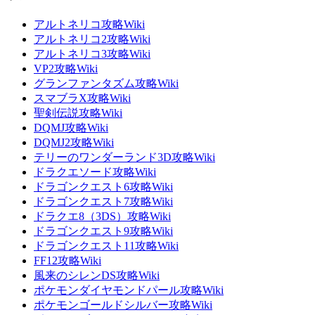
アルトネリコ攻略Wiki
アルトネリコ2攻略Wiki
アルトネリコ3攻略Wiki
VP2攻略Wiki
グランファンタズム攻略Wiki
スマブラX攻略Wiki
聖剣伝説攻略Wiki
DQMJ攻略Wiki
DQMJ2攻略Wiki
テリーのワンダーランド3D攻略Wiki
ドラクエソード攻略Wiki
ドラゴンクエスト6攻略Wiki
ドラゴンクエスト7攻略Wiki
ドラクエ8（3DS）攻略Wiki
ドラゴンクエスト9攻略Wiki
ドラゴンクエスト11攻略Wiki
FF12攻略Wiki
風来のシレンDS攻略Wiki
ポケモンダイヤモンドパール攻略Wiki
ポケモンゴールドシルバー攻略Wiki