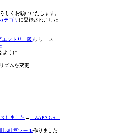
卒よろしくお願いいたします。
o!カテゴリ
に登録されました。
気エントリー版)
リリース
た
るように
リズムを変更
！
スしました
→
「ZAPA GS」
白銀比計算ツール
作りました