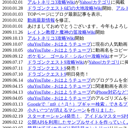
2010.02.01
アルトネリコ3攻略Wiki
が
Yahoo!カテゴリ
に掲載
2010.01.28
ドラゴンクエスト6幻の大地攻略Wiki
開始、
アル
2010.01.03 TOPページにブログ最新記事を表示。
2010.01.02
動画最新情報
を修正。
2010.01.01 あけましておめでとうございます。今年もよ
2009.11.26
レイトン教授と魔神の笛攻略Wiki
開始
2009.10.13
アルトネリコ3攻略Wiki
開始
2009.10.07
ohaYouTube - おはようチューブ
に現在の人気動画
2009.10.05
ohaYouTube - おはようチューブ
に動画名をコピー
2009.09.12
ポケモン ゴールド・シルバー攻略Wiki
オープン
2009.07.17
ドラゴンクエスト9攻略Wiki
が
Yahoo!カテゴリ
に
2009.07.11
ドラゴンクエスト9
発売！
2009.07.10
ドラゴンクエスト9
明日発売！
2009.06.14
ohaYouTube - おはようチューブ
のプログラムを全
2009.04.15
ohaYouTube - おはようチューブ
に関連動画を表示
2009.04.13
ohaYouTube - おはようチューブ
の
iPhone対応
2009.04.05
ohaYouTube - おはようチューブ
のアルゴリズムを
2009.03.13
Googleで「m9（＾Д＾）プギャー検索」できる
2009.02.20
小さい“つ”が消えるマシーン
を
作りました
。
2009.02.19
スターオーシャン4発売！
、
アイドルマスターSP
2009.02.12
公開APIを利用したサンプルサイトを作っていく