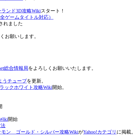
ンド3D攻略Wiki
スタート！
全ゲームタイトル対応）
されました
ろしくお願いします。
net総合情報局
をよろしくお願いいたします。
 おはようチューブ
を更新。
ラックホワイト攻略Wiki
開始。
。
開
ki
開始
方法
ケモン ゴールド・シルバー攻略Wiki
が
Yahoo!カテゴリ
に掲載。