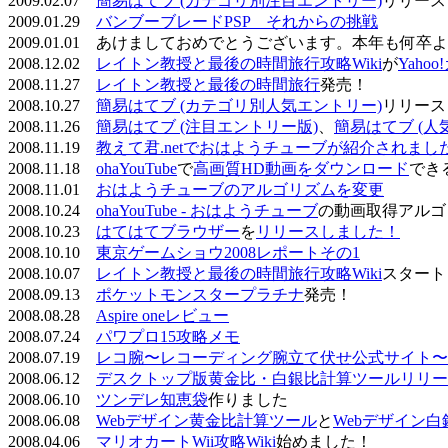
2009.02.07
簡易はてブ (カテゴリ別注目エントリー)
リリース
2009.01.29
バンブーブレードPSP それからの挑戦
2009.01.01 あけましておめでとうございます。本年も何
2008.12.02
レイトン教授と最後の時間旅行攻略Wiki
が
Yaho
2008.11.27
レイトン教授と最後の時間旅行
発売！
2008.10.27
簡易はてブ (カテゴリ別人気エントリー)
リリース
2008.11.26
簡易はてブ (注目エントリー版)
、
簡易はてブ (人
2008.11.19
教えて君.netでおはようチューブが紹介されまし
2008.11.18
ohaYouTube
で
高画質HD動画をダウンロード
でき
2008.11.01
おはようチューブのアルゴリズムを変更
2008.10.24
ohaYouTube - おはようチューブ
の動画取得アルゴ
2008.10.23
はてはてブラウザー
を
リリースしました！
2008.10.10
東京ゲームショウ2008レポートその1
2008.10.07
レイトン教授と最後の時間旅行攻略Wiki
スタート
2008.09.13
ポケットモンスタープラチナ
発売！
2008.08.28
Aspire oneレビュー
2008.07.24
パワプロ15攻略メモ
2008.07.19
レコ腕〜レコーディング腕立て伏せ公式サイト〜
2008.06.12
デスクトップ版黄金比・白銀比計算ツールリリー
2008.06.10
ツンデレ知恵袋
作りました
2008.06.08
Webデザイン黄金比計算ツール
と
Webデザイン
2008.04.06
マリオカートWii攻略Wiki
始めました！