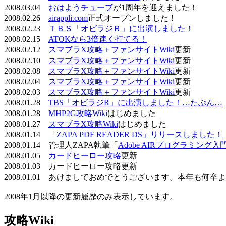
2008.03.04
おはようチューブ
が1周年を迎えました！
2008.02.26
airappli.com
正式オープンしました！
2008.02.23
ＴＢＳ「オビラジＲ」に出演しました！
2008.02.15
ATOKなら3倍速く打てる！
2008.02.12
スマブラX攻略＋ファンサイトWiki
更新
2008.02.10
スマブラX攻略＋ファンサイトWiki
更新
2008.02.08
スマブラX攻略＋ファンサイトWiki
更新
2008.02.04
スマブラX攻略＋ファンサイトWiki
更新
2008.02.03
スマブラX攻略＋ファンサイトWiki
更新
2008.01.28
TBS「オビラジR」に出演しました！…たぶん…
2008.01.28
MHP2G攻略Wiki
はじめました
2008.01.27
スマブラX攻略Wiki
はじめました
2008.01.14
「ZAPA PDF READER DS」リリースしました！
2008.01.14 管理人ZAPA執筆「
Adobe AIRプログラミング入
2008.01.05
カードヒーロー攻略
更新
2008.01.03 カードヒーロー攻略更新
2008.01.01 あけましておめでとうございます。本年も何
2008年1月以降の更新履歴のみ表示しています。
攻略Wiki