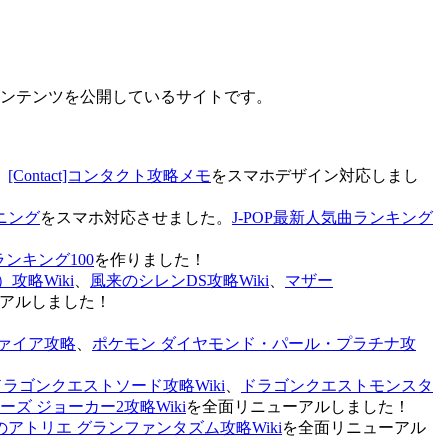
なコンテンツを公開しているサイトです。
、
[Contact]コンタクト攻略メモ
をスマホデザイン対応しまし
ニング
をスマホ対応させました。
J-POP最新人気曲ランキング
ランキング100
を作りました！
攻略Wiki
、
風来のシレンDS攻略Wiki
、
マザー
アルしました！
ァイア攻略
、
ポケモン ダイヤモンド・パール・プラチナ攻
ドラゴンクエストソード攻略Wiki
、
ドラゴンクエストモンスタ
ズ ジョーカー2攻略Wiki
を全面リニューアルしました！
のアトリエ グランファンタズム攻略Wiki
を全面リニューアル