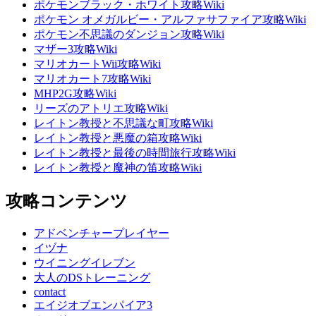
ポケモンブラック・ホワイト攻略Wiki
ポケモン オメガルビー・アルファサファイア攻略Wiki
ポケモン不思議のダンジョン攻略Wiki
マザー3攻略Wiki
マリオカートWii攻略Wiki
マリオカート7攻略Wiki
MHP2G攻略Wiki
リーズのアトリエ攻略Wiki
レイトン教授と不思議な町攻略Wiki
レイトン教授と悪魔の箱攻略Wiki
レイトン教授と最後の時間旅行攻略Wiki
レイトン教授と魔神の笛攻略Wiki
攻略コンテンツ
アドベンチャープレイヤー
イヅナ
ウイニングイレブン
大人のDSトレーニング
contact
エイジオブエンパイア3