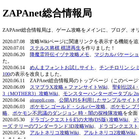
ZAPAnet総合情報局
ZAPAnet総合情報局は、ゲーム攻略をメインに、ブログ、
2020.07.08 攻略Wikiページに関連リンクを表示する機能
2020.07.01
ステルス将棋 棋譜再生
を作りました！
2020.06.20
降魔霊符伝イヅナ攻略メモ
、
マジカルバケーショ
た。
2020.06.14
めんまフォントお試しサイト
、
チンチロリン シ
100
の表示を改良しました。
2020.06.11 ZAPAnet総合情報局のトップページ（こ
2020.06.09
スマブラX攻略＋ファンサイトWiki
、
聖剣伝説4・D
3（MOTHER3）攻略Wiki
、
モンスターハンターポータブル 2nd 
2020.06.04
airappli.com
、
公開APIを利用したサンプルサイト
2020.06.03
ポケモン ゴールド・シルバー攻略
、
ポケモン ブ
略
、
ポケモン不思議のダンジョン 時・闇の探検隊攻略
を全面
2020.05.30
ドラゴンクエスト6 幻の大地(DS版) 攻略Wiki
、
ド
ーズ テリーのワンダーランド3D攻略Wiki
、
ドラゴンクエストモ
2020.05.29
アルトネリコ攻略Wiki
、
アルトネリコ2攻略Wiki