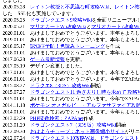
しました！
2020.05.28
レイトン教授と不思議な町攻略Wiki
、
レイトン教
した！SSL化も実施しています。
2020.05.25
ドラゴンクエスト9攻略Wiki
を全面リニューアル
2020.05.21
マリオカートWii攻略Wiki
と
マリオカート7攻略Wik
2020.01.01 あけましておめでとうございます。本年もよ
2019.01.01 あけましておめでとうございます。本年もよ
2018.05.17
認知症予防！色読みトレーニング
を作成
2018.01.01 あけましておめでとうございます。本年もよ
2017.06.28
ゲーム最新情報
を更新。
2017.05.19 デザイン変更しました。
2017.01.01 あけましておめでとうございます。本年もよ
2016.01.01 あけましておめでとうございます。今年でZAP
2015.08.27
ドラクエ8（3DS）攻略Wiki
開始
2015.07.27
ドラゴンクエスト11 過ぎ去りし時を求めて 攻略Wi
2015.01.01 あけましておめでとうございます。今年でZAP
2014.11.18
ポケモン オメガルビー・アルファサファイア攻略W
2014.01.01 あけましておめでとうございます。今年もよ
2013.02.29
PHP関数検索：ZAPAnet
作成
2013.01.29
ドラゴンクエスト7（3DS版）攻略Wiki
開始
2012.09.30
おはようチューブ：ネット画像縮小サイト
がリニ
2012.07.24
ドラゴンクエスト10攻略Wiki
、
ドラゴンクエスト11