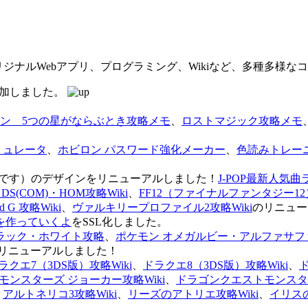
オリジナルWebアプリ、プログラミング、Wikiなど、多種多様
を追加しました。
ン 5つの星がならぶとき攻略メモ
、
ロストマジック攻略メモ
ミュレータ
、
ホビロン パスワード強化メーカー
、
色読みトレー
のページです）のデザインをリニューアルしました！
J-POP最新人気曲
S(COM)・HOM攻略Wiki
、
FF12（ファイナルファンタジー12）
G 攻略Wiki
、
ヴァルキリープロファイル2攻略Wiki
のリニュー
を作っていくよ
をSSL化しました。
ラック・ホワイト攻略
、
ポケモン オメガルビー・アルファサフ
リニューアルしました！
ラクエ7（3DS版）攻略Wiki
、
ドラクエ8（3DS版）攻略Wiki
、
ンスターズ ジョーカー攻略Wiki
、
ドラゴンクエストモンスター
、
アルトネリコ3攻略Wiki
、
リーズのアトリエ攻略Wiki
、
イリス