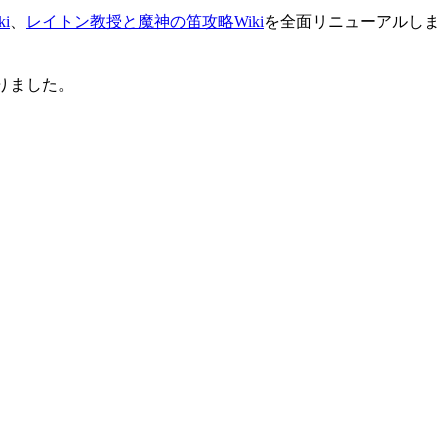
i
、
レイトン教授と魔神の笛攻略Wiki
を全面リニューアルしま
りました。