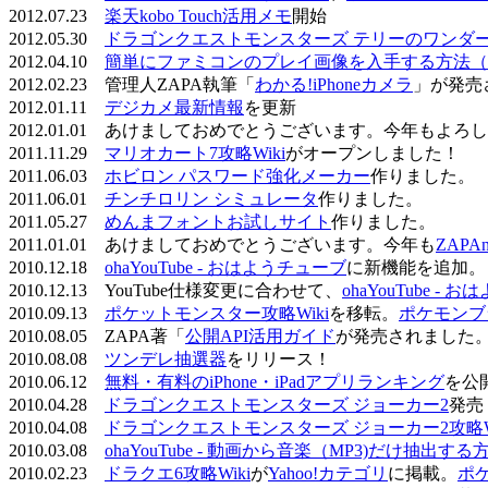
2012.07.23
楽天kobo Touch活用メモ
開始
2012.05.30
ドラゴンクエストモンスターズ テリーのワンダーラ
2012.04.10
簡単にファミコンのプレイ画像を入手する方法（
2012.02.23 管理人ZAPA執筆「
わかる!iPhoneカメラ
」が発売
2012.01.11
デジカメ最新情報
を更新
2012.01.01 あけましておめでとうございます。今年もよ
2011.11.29
マリオカート7攻略Wiki
がオープンしました！
2011.06.03
ホビロン パスワード強化メーカー
作りました。
2011.06.01
チンチロリン シミュレータ
作りました。
2011.05.27
めんまフォントお試しサイト
作りました。
2011.01.01 あけましておめでとうございます。今年も
ZAPA
2010.12.18
ohaYouTube - おはようチューブ
に新機能を追加。
2010.12.13 YouTube仕様変更に合わせて、
ohaYouTube -
2010.09.13
ポケットモンスター攻略Wiki
を移転。
ポケモンブ
2010.08.05 ZAPA著「
公開API活用ガイド
が発売されました
2010.08.08
ツンデレ抽選器
をリリース！
2010.06.12
無料・有料のiPhone・iPadアプリランキング
を公
2010.04.28
ドラゴンクエストモンスターズ ジョーカー2
発売
2010.04.08
ドラゴンクエストモンスターズ ジョーカー2攻略Wi
2010.03.08
ohaYouTube - 動画から音楽（MP3)だけ抽出する
2010.02.23
ドラクエ6攻略Wiki
が
Yahoo!カテゴリ
に掲載。
ポ