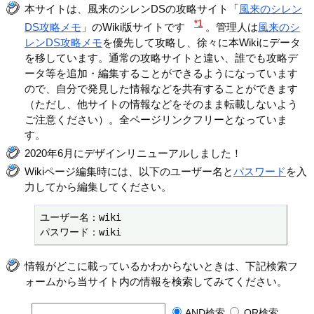
本サイトは、風来のシレンDSの攻略サイト「
風来のシレン
*1
DS攻略メモ
」のWiki版サイトです
。管理人は
風来のシ
レンDS攻略メモ
を優先して攻略し、徐々に本Wikiにデータ
を移しています。通常の攻略サイトと違い、誰でも攻略デ
ータ等を追加・編集することができるようになっています
ので、自分で発見した情報などを共有することができます
（ただし、他サイトの情報などをそのまま転載しないよう
ご注意ください）。全ページリンクフリーとなっていま
す。
2020年6月にデザインリニューアルしました！
Wikiページ編集時には、以下のユーザー名と
パスワード
を入
力してから編集してください。
ユーザー名：wiki

パスワード：wiki
情報がどこに載っているかわからないときは、下記検索フ
ォームから当サイト内の情報を検索してみてください。
AND検索
OR検索