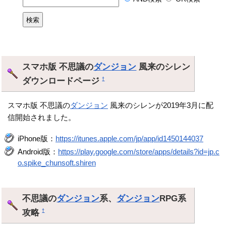
スマホ版 不思議の
ダンジョン
風来のシレン
ダウンロードページ
†
スマホ版 不思議の
ダンジョン
風来のシレンが2019年3月に配
信開始されました。
iPhone版：
https://itunes.apple.com/jp/app/id1450144037
Android版：
https://play.google.com/store/apps/details?id=jp.c
o.spike_chunsoft.shiren
不思議の
ダンジョン
系、
ダンジョン
RPG系
攻略
†