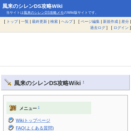
風来のシレンDS攻略Wiki
当サイトは
風来のシレンDS攻略メモ
のWiki版サイトです。
[
トップ
|
一覧
|
最終更新
|
検索
|
ヘルプ
] [
ページ編集
|
新規作成
|
差分
|
過去ログ
] [
ログイン
]
風来のシレンDS攻略Wiki
†
†
メニュー
Wikiトップページ
FAQ(よくある質問)