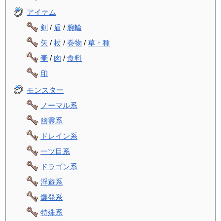
アイテム
剣
/
盾
/
腕輪
矢
/
杖
/
巻物
/
草・種
壷
/
肉
/
食料
印
モンスター
ノーマル系
幽霊系
ドレイン系
一ツ目系
ドラゴン系
浮遊系
爆発系
特殊系