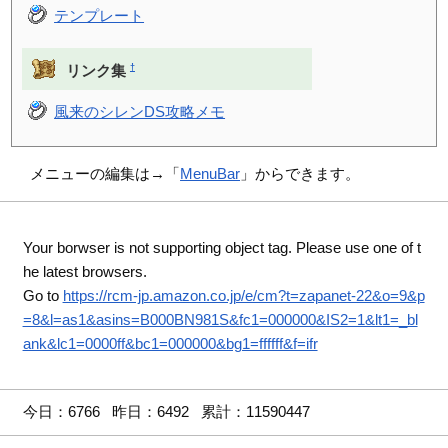
テンプレート
†
リンク集
風来のシレンDS攻略メモ
メニューの編集は→「
MenuBar
」からできます。
Your borwser is not supporting object tag. Please use one of t
he latest browsers.
Go to
https://rcm-jp.amazon.co.jp/e/cm?t=zapanet-22&o=9&p
=8&l=as1&asins=B000BN981S&fc1=000000&IS2=1&lt1=_bl
ank&lc1=0000ff&bc1=000000&bg1=ffffff&f=ifr
今日：6766 昨日：6492 累計：11590447