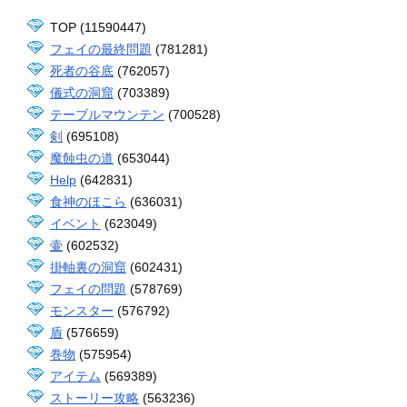
TOP (11590447)
フェイの最終問題
(781281)
死者の谷底
(762057)
儀式の洞窟
(703389)
テーブルマウンテン
(700528)
剣
(695108)
魔蝕虫の道
(653044)
Help
(642831)
食神のほこら
(636031)
イベント
(623049)
壷
(602532)
掛軸裏の洞窟
(602431)
フェイの問題
(578769)
モンスター
(576792)
盾
(576659)
巻物
(575954)
アイテム
(569389)
ストーリー攻略
(563236)