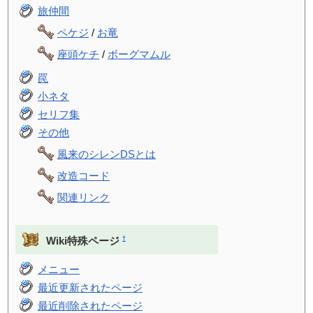
旅仲間
ペケジ
/
お竜
座頭ケチ
/
ボーグマムル
罠
小ネタ
セリフ集
その他
風来のシレンDSとは
改造コード
関連リンク
†
Wiki特殊ページ
メニュー
最近更新されたページ
最近削除されたページ