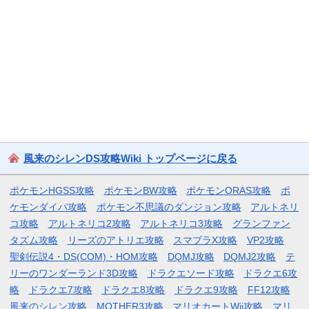
風来のシレンDS攻略Wiki トップページに戻る
ポケモンHGSS攻略
ポケモンBW攻略
ポケモンORAS攻略
ポ
ケモンダイパ攻略
ポケモン不思議のダンジョン攻略
アルトネリ
コ攻略
アルトネリコ2攻略
アルトネリコ3攻略
グランファン
タズム攻略
リーズのアトリエ攻略
スマブラX攻略
VP2攻略
聖剣伝説4・DS(COM)・HOM攻略
DQMJ攻略
DQMJ2攻略
テ
リーのワンダーランド3D攻略
ドラクエソード攻略
ドラクエ6攻
略
ドラクエ7攻略
ドラクエ8攻略
ドラクエ9攻略
FF12攻略
風来のシレン攻略
MOTHER3攻略
マリオカートWii攻略
マリ