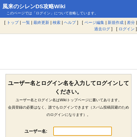
風来のシレンDS攻略Wiki
このページでは「ログイン」について攻略しています。
[
トップ
|
一覧
|
最終更新
|
検索
|
ヘルプ
] [
ページ編集
|
新規作成
|
差分
|
過去ログ
] [
ログイン
]
ユーザー名とログイン名を入力してログインして
ください。
ユーザー名とログイン名はWikiトップページに書いてあります。
会員登録の必要はなく、誰でもログインできます（スパム投稿回避のため
のログインになります）。
ユーザー名: