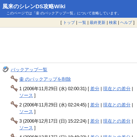
風来のシレンDS攻略Wiki
このページでは「壷 のバックアップ一覧」について攻略しています。
[
トップ
|
一覧
|
最終更新
|
検索
|
ヘルプ
]
バックアップ一覧
壷 のバックアップを削除
1 (2006年11月29日 (水) 02:00:31) [
差分
|
現在との差分
|
ソース
]
2 (2006年11月29日 (水) 02:24:45) [
差分
|
現在との差分
|
ソース
]
3 (2006年12月17日 (日) 15:22:24) [
差分
|
現在との差分
|
ソース
]