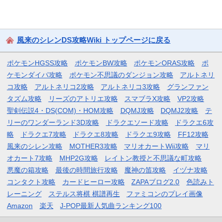
風来のシレンDS攻略Wiki トップページに戻る
ポケモンHGSS攻略
ポケモンBW攻略
ポケモンORAS攻略
ポ
ケモンダイパ攻略
ポケモン不思議のダンジョン攻略
アルトネリ
コ攻略
アルトネリコ2攻略
アルトネリコ3攻略
グランファン
タズム攻略
リーズのアトリエ攻略
スマブラX攻略
VP2攻略
聖剣伝説4・DS(COM)・HOM攻略
DQMJ攻略
DQMJ2攻略
テ
リーのワンダーランド3D攻略
ドラクエソード攻略
ドラクエ6攻
略
ドラクエ7攻略
ドラクエ8攻略
ドラクエ9攻略
FF12攻略
風来のシレン攻略
MOTHER3攻略
マリオカートWii攻略
マリ
オカート7攻略
MHP2G攻略
レイトン教授と不思議な町攻略
悪魔の箱攻略
最後の時間旅行攻略
魔神の笛攻略
イヅナ攻略
コンタクト攻略
カードヒーロー攻略
ZAPAブログ2.0
色読みト
レーニング
ステルス将棋 棋譜再生
ファミコンのプレイ画像
Amazon
楽天
J-POP最新人気曲ランキング100