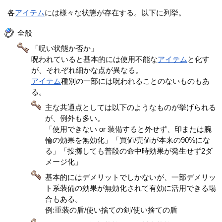
各
アイテム
には様々な状態が存在する。以下に列挙。
全般
「呪い状態か否か」
呪われていると基本的には使用不能な
アイテム
と化す
が、それぞれ細かな点が異なる。
アイテム
種別の一部には呪われることのないものもあ
る。
主な共通点としては以下のようなものが挙げられる
が、例外も多い。
「使用できない or 装備すると外せず、印または腕
輪の効果を無効化」「買値/売値が本来の90%にな
る」「投擲しても普段の命中時効果が発生せず2ダ
メージ化」
基本的にはデメリットでしかないが、一部デメリッ
ト系装備の効果が無効化されて有効に活用できる場
合もある。
例:重装の盾/使い捨ての剣/使い捨ての盾