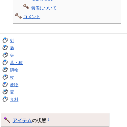
装備について
コメント
剣
盾
矢
草・種
腕輪
杖
巻物
壷
食料
アイテム
の状態
†