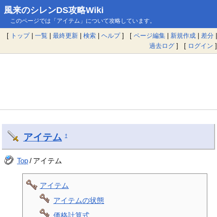
風来のシレンDS攻略Wiki
このページでは「アイテム」について攻略しています。
[
トップ
|
一覧
|
最終更新
|
検索
|
ヘルプ
] [
ページ編集
|
新規作成
|
差分
|
過去ログ
] [
ログイン
]
アイテム
†
Top
/
アイテム
アイテム
アイテムの状態
価格計算式