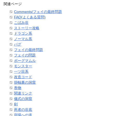
関連ページ
Comments/フェイの最終問題
FAQ(よくある質問)
こばみ谷
ストーリー攻略
ドラゴン系
ノーマル系
バグ
フェイの最終問題
フェイの問題
ボーグマムル
モンスター
一ツ目系
改造コード
掛軸裏の洞窟
巻物
関連リンク
儀式の洞窟
剣
死者の谷底
宿場への道