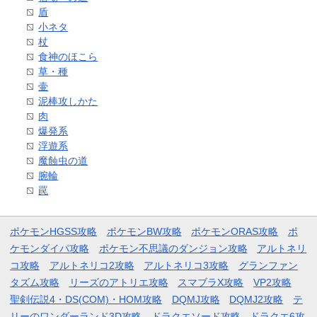
盾
小ネタ
杖
食神のほこら
草・種
壷
泥棒攻しかた
肉
爆発系
浮遊系
魔蝕虫の道
腕輪
罠
ポケモンHGSS攻略
ポケモンBW攻略
ポケモンORAS攻略
ポ
ケモンダイパ攻略
ポケモン不思議のダンジョン攻略
アルトネリ
コ攻略
アルトネリコ2攻略
アルトネリコ3攻略
グランファン
タズム攻略
リーズのアトリエ攻略
スマブラX攻略
VP2攻略
聖剣伝説4・DS(COM)・HOM攻略
DQMJ攻略
DQMJ2攻略
テ
リーのワンダーランド3D攻略
ドラクエソード攻略
ドラクエ6攻