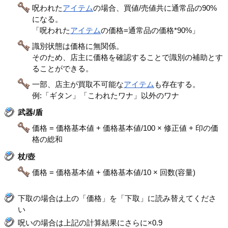
呪われた
アイテム
の場合、買値/売値共に通常品の90%
になる。
「呪われた
アイテム
の価格=通常品の価格*90%」
識別状態は価格に無関係。
そのため、店主に価格を確認することで識別の補助とす
ることができる。
一部、店主が買取不可能な
アイテム
も存在する。
例:「ギタン」「こわれたワナ」以外のワナ
武器/盾
価格 = 価格基本値 + 価格基本値/100 × 修正値 + 印の価
格の総和
杖/壺
価格 = 価格基本値 + 価格基本値/10 × 回数(容量)
下取の場合は上の「価格」を「下取」に読み替えてくださ
い
呪いの場合は上記の計算結果にさらに×0.9