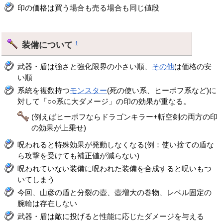
印の価格は買う場合も売る場合も同じ値段
装備について
†
武器・盾は強さと強化限界の小さい順、
その他
は価格の安
い順
系統を複数持つ
モンスター
(死の使い系、ヒーポフ系など)に
対して「○○系に大ダメージ」の印の効果が重なる。
(例えばヒーポフならドラゴンキラー+斬空剣の両方の印
の効果が上乗せ)
呪われると特殊効果が発動しなくなる(例：使い捨ての盾な
ら攻撃を受けても補正値が減らない)
呪われていない装備に呪われた装備を合成すると呪いもつ
いてしまう
今回、山彦の盾と分裂の壺、壺増大の巻物、レベル固定の
腕輪は存在しない
武器・盾は敵に投げると性能に応じたダメージを与える