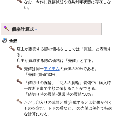
なお、今作に祝福状態や道具封印状態は存在しな
い。
価格計算式
†
全般
店主が販売する際の価格をここでは「買値」と表現す
る。
店主が買取する際の価格は「売値」とする。
売値は同一
アイテム
の買値の30%である。
「売値=買値*30%」
「値切りの腕輪」「商人の腕輪」装備中に購入時、
一度断る事で半額に値切ることができる。
「値切り時の買値=通常時の買値*50%」
ただし印入りの武器と盾(合成すると印効果が付く
ものを含む。トドの盾など。)の売値は例外で特殊
な計算になる。