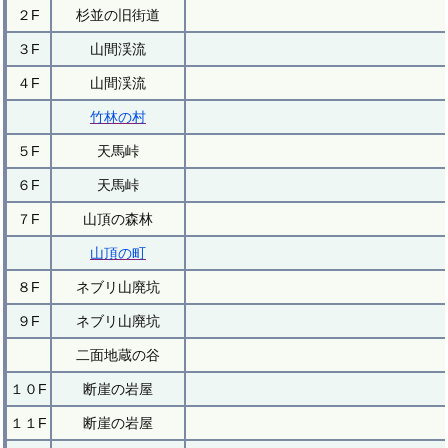
２F
杉並の旧街道
３F
山間渓流
４F
山間渓流
竹林の村
５F
天馬峠
６F
天馬峠
７F
山頂の森林
山頂の町
８F
ネブリ山廃坑
９F
ネブリ山廃坑
二面地蔵の谷
１０F
断崖の岩屋
１１F
断崖の岩屋