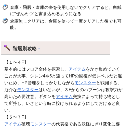
倉庫・飛脚・倉庫の壷を使用しないでクリアすると、白紙
に"ぜんめつ"と書き込めるようになる
倉庫無しクリアは、倉庫を使って一度クリアした後でも可
能。
階層別攻略
†
【１〜４F】
基本的にはフロア全体を探索し、
アイテム
をかき集めていく
ことが大事。シレン4や5と違ってHPの回復が低レベルだと遅
いため、HP管理をしっかりしながら
モンスター
と戦闘する。
厄介な
モンスター
はいないが、３Fからのハブーンは攻撃力が
高いため要注意。ギタンを
アイテム
交換によって持ち物とし
て所持し、いざという時に投げられるようにしておけると良
い。
【５〜７F】
アイテム
破壊
モンスター
の代表格である妖怪にぎり変化に要