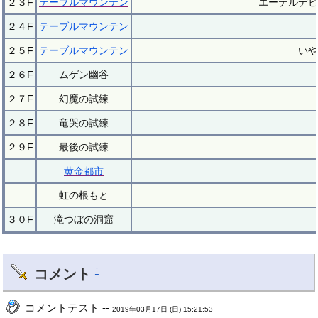
２３F
テーブルマウンテン
エーテルデビ
２４F
テーブルマウンテン
２５F
テーブルマウンテン
いや
２６F
ムゲン幽谷
２７F
幻魔の試練
２８F
竜哭の試練
２９F
最後の試練
黄金都市
虹の根もと
３０F
滝つぼの洞窟
コメント
†
コメントテスト --
2019年03月17日 (日) 15:21:53