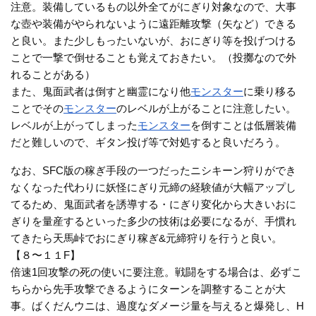
注意。装備しているもの以外全てがにぎり対象なので、大事
な壺や装備がやられないように遠距離攻撃（矢など）できる
と良い。また少しもったいないが、おにぎり等を投げつける
ことで一撃で倒せることも覚えておきたい。（投擲なので外
れることがある）
また、鬼面武者は倒すと幽霊になり他
モンスター
に乗り移る
ことでその
モンスター
のレベルが上がることに注意したい。
レベルが上がってしまった
モンスター
を倒すことは低層装備
だと難しいので、ギタン投げ等で対処すると良いだろう。
なお、SFC版の稼ぎ手段の一つだったニシキーン狩りができ
なくなった代わりに妖怪にぎり元締の経験値が大幅アップし
てるため、鬼面武者を誘導する・にぎり変化から大きいおに
ぎりを量産するといった多少の技術は必要になるが、手慣れ
てきたら天馬峠でおにぎり稼ぎ&元締狩りを行うと良い。
【８〜１１F】
倍速1回攻撃の死の使いに要注意。戦闘をする場合は、必ずこ
ちらから先手攻撃できるようにターンを調整することが大
事。ばくだんウニは、過度なダメージ量を与えると爆発し、H