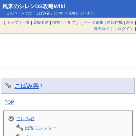
風来のシレンDS攻略Wiki
このページでは「こばみ谷」について攻略しています。
[
トップ
|
一覧
|
最終更新
|
検索
|
ヘルプ
] [
ページ編集
|
新規作成
|
差分
|
過去ログ
] [
ログイン
]
こばみ谷
†
TOP
こばみ谷
出現モンスター