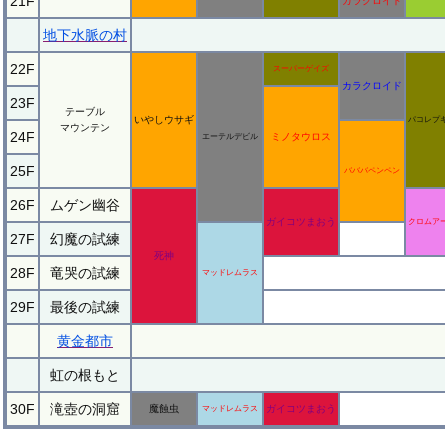
21F
カラクロイド
地下水脈の村
22F
スーパーゲイズ
カラクロイド
23F
テーブル
いやしウサギ
パコレプキ
マウンテン
24F
ミノタウロス
エーテルデビル
25F
バババペンペン
26F
ムゲン幽谷
ガイコツまおう
クロムアー
27F
幻魔の試練
死神
28F
竜哭の試練
マッドレムラス
29F
最後の試練
黄金都市
虹の根もと
30F
滝壺の洞窟
魔蝕虫
ガイコツまおう
マッドレムラス