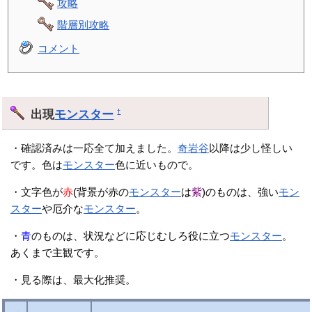
攻略
階層別攻略
コメント
出現
モンスター
†
・確認済みは一応全て加えました。
奇岩谷
以降は少し怪しい
です。色は
モンスター
色に近いもので。
・文字色が
赤
(背景が赤の
モンスター
は
紫
)のものは、強い
モン
スター
や厄介な
モンスター
。
・
青
のものは、状況などに応じむしろ役に立つ
モンスター
。
あくまで主観です。
・見る際は、最大化推奨。