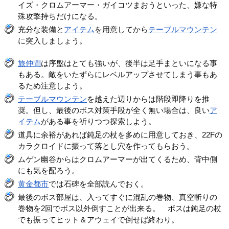
イズ・クロムアーマー・ガイコツまおうといった、嫌な特
殊攻撃持ちだけになる。
充分な装備と
アイテム
を用意してから
テーブルマウンテン
に突入しましょう。
旅仲間
は序盤はとても強いが、後半は足手まといになる事
もある。敵をいたずらにレベルアップさせてしまう事もあ
るため注意しよう。
テーブルマウンテン
を越えた辺りからは階段即降りを推
奨。但し、最後のボス対策手段が全く無い場合は、良い
ア
イテム
がある事を祈りつつ探索しよう。
道具に余裕があれば鈍足の杖を多めに用意しておき、22Fの
カラクロイドに振って落とし穴を作ってもらおう。
ムゲン幽谷からはクロムアーマーが出てくるため、背中側
にも気を配ろう。
黄金都市
では石碑を全部読んでおく。
最後のボス部屋は、入ってすぐに混乱の巻物、真空斬りの
巻物を2回でボス以外倒すことが出来る。 ボスは鈍足の杖
でも振ってヒット＆アウェイで倒せば終わり。