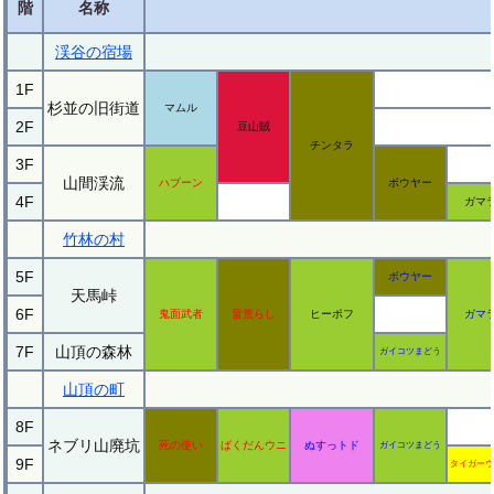
階
名称
渓谷の宿場
1F
杉並の旧街道
マムル
2F
豆山賊
チンタラ
3F
山間渓流
ハブーン
ボウヤー
4F
ガマ
竹林の村
5F
ボウヤー
天馬峠
6F
鬼面武者
畠荒らし
ヒーポフ
ガマ
7F
山頂の森林
ガイコツまどう
山頂の町
8F
ネブリ山廃坑
死の使い
ばくだんウニ
ぬすっトド
ガイコツまどう
9F
タイガーウ