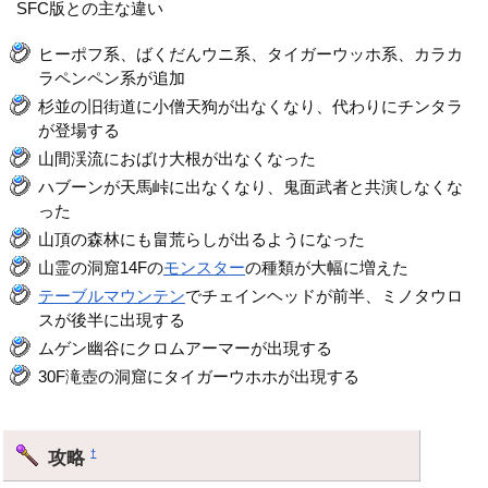
SFC版との主な違い
ヒーポフ系、ばくだんウニ系、タイガーウッホ系、カラカ
ラペンペン系が追加
杉並の旧街道に小僧天狗が出なくなり、代わりにチンタラ
が登場する
山間渓流におばけ大根が出なくなった
ハブーンが天馬峠に出なくなり、鬼面武者と共演しなくな
った
山頂の森林にも畠荒らしが出るようになった
山霊の洞窟14Fの
モンスター
の種類が大幅に増えた
テーブルマウンテン
でチェインヘッドが前半、ミノタウロ
スが後半に出現する
ムゲン幽谷にクロムアーマーが出現する
30F滝壺の洞窟にタイガーウホホが出現する
攻略
†