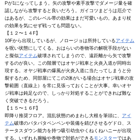
Pが1になってしまう。矢の攻撃や素手攻撃でダメージ量を確
認しながら攻撃すると良いだろう。ガイコツまどうは厄介で
はあるが、このレベル帯の効果はまだ可愛いもの。あまり杖
の効果を気にせず戦っても問題ない。
【１２〜１４F】
10Fから出現しているが、ノロージョは所持している
アイテム
を呪い状態にしてくる。おはらいの巻物等の解呪手段がない
と擬似
アイテム
破壊されてしまうので、遠距離から矢で攻撃
するのが良い。この階層ではオヤジ戦車と火炎入道が同時出
現する。オヤジ戦車の爆風が火炎入道に当たってしまうと分
裂するため、同部屋にてこの2体がいる場合はオヤジ戦車の攻
撃範囲（直線上）を常に見張っておくことが大事。幸いオヤ
ジ戦車は鈍足なので、しっかり対処することができれば難な
く突破できるだろう。
【１５〜１６F】
即降り推奨フロア。混乱状態のめまわし大根を筆頭に、
アイ
テム
破壊のパタパタペンペンや装備を錆びさせるゲドロ、ス
テータスダウン能力を持つ吸引幼虫やくねくねハニーが出現
する。いずれも腕輪や巻物で対処ができる
モンスター
ではあ