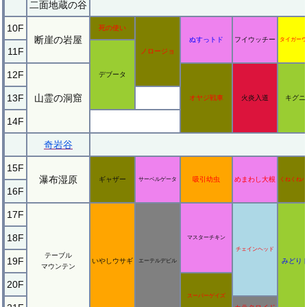
二面地蔵の谷
10F
死の使い
断崖の岩屋
ぬすっトド
フイウッチー
タイガーウ
11F
ノロージョ
12F
デブータ
13F
山霊の洞窟
オヤジ戦車
火炎入道
キグニ
14F
奇岩谷
15F
瀑布湿原
ギャザー
吸引幼虫
めまわし大根
サーベルゲータ
くねくねハ
16F
17F
18F
マスターチキン
チェインヘッド
テーブル
19F
いやしウサギ
みどり
エーテルデビル
マウンテン
20F
スーパーゲイズ