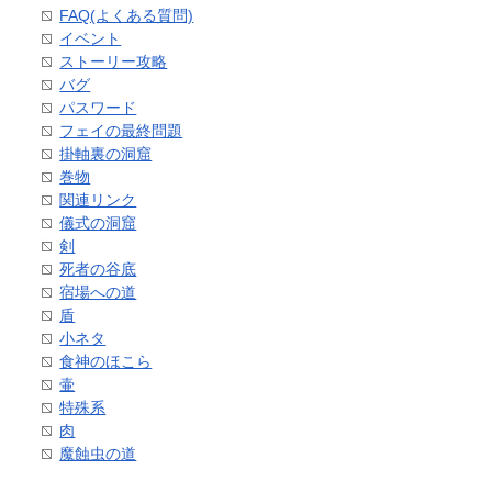
FAQ(よくある質問)
イベント
ストーリー攻略
バグ
パスワード
フェイの最終問題
掛軸裏の洞窟
巻物
関連リンク
儀式の洞窟
剣
死者の谷底
宿場への道
盾
小ネタ
食神のほこら
壷
特殊系
肉
魔蝕虫の道