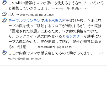
このwikiの情報はスマホ版にも使えるようなので、いろいろ
と編集していきましょう。 --
2019年03月17日 (日) 15:24:52
はい --
2019年04月12日 (金) 08:16:25
テーブルマウンテン
で
地下水脈の村
を抜けた後、たまにワ
ープの罠を使って移動するフロアが出現するが、その罠は
「固定された状態」にあるため、ワナ師の腕輪をつけた
り、カラクロイド系の肉を食べると
モンスター
が勝手にワ
ープの罠にかかり、罠が消滅して詰む可能性が非常に高ま
るので注意！ --
2021年10月27日 (水) 19:00:25
ここの内容でスマホ版攻略してるので助かってます。 --
2
023年07月08日 (土) 10:48:25