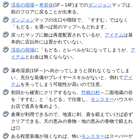
渓谷の宿場
～
奇岩谷
(1F～14F)までの
ダンジョン
マップは、
前のフロアに戻ることが出来る。
ダンジョン
マップの出口や階段で、「すすむ」ではなく
「もどる」を選べば前のマップへもどれます。
戻ったマップに敵は再度配置されているが、
アイテム
は基
本的に店以外には置かれていない。
渓谷の宿場
に「もどる」とレベルが1になってしまうが、
ア
イテム
とお金は無くならない。
瀑布湿原(15F～)へ向かってしまうと戻れなくなってしま
い、充分な装備やプレイヤースキルがないと、倒れて
アイ
テム
を失ってしまう可能性が高いので注意。
初回から確実にクリアするなら、
竹林の村
～二面地蔵の谷
を「すすむ」と「もどる」で往復し、
モンスター
ハウスや
お店で道具を集めよう。
倉庫が利用できるので、地道に剣、盾を鍛えていけば必ず
クリアできる。天の恵みの巻物・地の恵みの巻物で鍛えれ
ば◎
ある程度装備が強くなれば、怖い
モンスター
はスーパーゲ