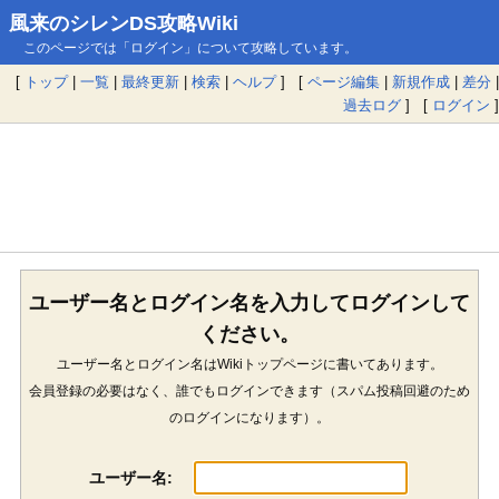
風来のシレンDS攻略Wiki
このページでは「ログイン」について攻略しています。
[
トップ
|
一覧
|
最終更新
|
検索
|
ヘルプ
] [
ページ編集
|
新規作成
|
差分
|
過去ログ
] [
ログイン
]
ユーザー名とログイン名を入力してログインして
ください。
ユーザー名とログイン名はWikiトップページに書いてあります。
会員登録の必要はなく、誰でもログインできます（スパム投稿回避のため
のログインになります）。
ユーザー名: