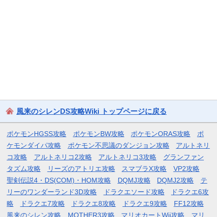
風来のシレンDS攻略Wiki トップページに戻る
ポケモンHGSS攻略
ポケモンBW攻略
ポケモンORAS攻略
ポ
ケモンダイパ攻略
ポケモン不思議のダンジョン攻略
アルトネリ
コ攻略
アルトネリコ2攻略
アルトネリコ3攻略
グランファン
タズム攻略
リーズのアトリエ攻略
スマブラX攻略
VP2攻略
聖剣伝説4・DS(COM)・HOM攻略
DQMJ攻略
DQMJ2攻略
テ
リーのワンダーランド3D攻略
ドラクエソード攻略
ドラクエ6攻
略
ドラクエ7攻略
ドラクエ8攻略
ドラクエ9攻略
FF12攻略
風来のシレン攻略
MOTHER3攻略
マリオカートWii攻略
マリ