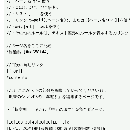
//・ページ名は*を使う

//・見出しは**、***を使う

//・リストは-、+を使う

//・リンクは&pgid(,ページ名);、または[[ページ名:URL]]を使う
//・表は|a|b|、,a,bを使う

//・その他のルールは、テキスト整形のルールを表示するのリンクで
//ページ名をここに記述

*浮遊系 [#ue658f44]

//目次の自動リンク

[[TOP]]

#contents

//↓↓↓ここから下の部分を編集していってください↓↓↓

 風来のシレンDSの「浮遊系」を編集するページです。

・「斬空剣」、または『空』の印で1.5倍のダメージ。

|10|100|30|40|30|30|LEFT:|c

|レベル|名称|HP|経験値|移動速度|攻撃回数|特徴|h
