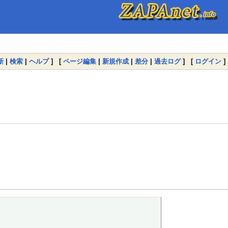
新
|
検索
|
ヘルプ
] [
ページ編集
|
新規作成
|
差分
|
過去ログ
] [
ログイン
]