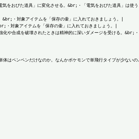
つを「電気をおびた道具」に変化させる。&br;・「電気をおびた道具」は使
加。&br;・対象アイテムを「保存の壷」に入れておきましょう。|

。&br;・対象アイテムを「保存の壷」に入れておきましょう。|

を追加。強化や合成を破壊されたときは精神的に深いダメージを受ける。&b
ペンペンだけなのか。なんかポケモンで単飛行タイプが少ないのと似てる。 -