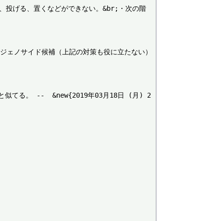
う、投げる、置くなどができない。&br;・次の階
r;・ジェノサイド候補（上記の対策も役に立たない）
-  &new{2019年03月18日 (月) 2