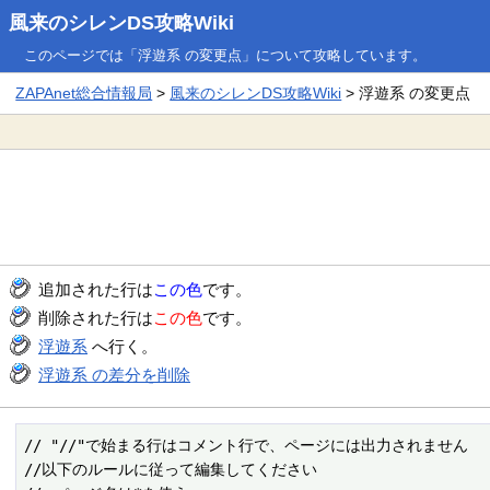
風来のシレンDS攻略Wiki
このページでは「浮遊系 の変更点」について攻略しています。
ZAPAnet総合情報局
>
風来のシレンDS攻略Wiki
> 浮遊系 の変更点
追加された行は
この色
です。
削除された行は
この色
です。
浮遊系
へ行く。
浮遊系 の差分を削除
// "//"で始まる行はコメント行で、ページには出力されません

//以下のルールに従って編集してください
