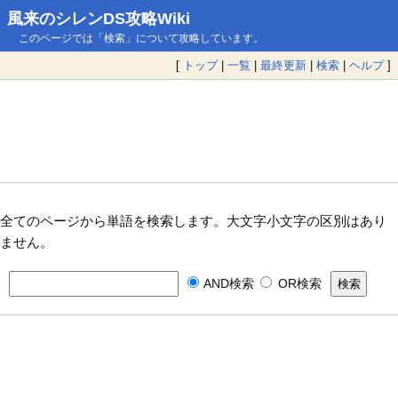
風来のシレンDS攻略Wiki
このページでは「検索」について攻略しています。
[
トップ
|
一覧
|
最終更新
|
検索
|
ヘルプ
]
全てのページから単語を検索します。大文字小文字の区別はあり
ません。
AND検索
OR検索