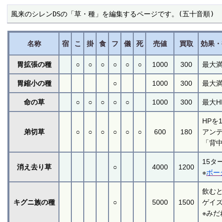
風来のシレンDSの「草・種」を編集するページです。(五十音順)
名称
宿
こ
掛
食
フ
儀
死
売値
買取
効果・
胃拡張の種
○
○
○
○
○
○
1000
300
最大
胃縮小の種
○
1000
300
最大
命の草
○
○
○
○
○
1000
300
最大
HPを
弟切草
○
○
○
○
○
○
600
180
アンデ
「背
15タ
消え去り草
○
4000
1200
※
ボー
飲む
キグニ族の種
○
5000
1500
ゲイ
※み