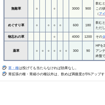
飲む
無敵草
○
○
3000
900
この
（
ア
飲む
めぐすり草
○
○
○
○
600
180
ただ
物忘れの草
○
4000
1200
その
HPを
薬草
○
○
○
○
○
○
300
90
アン
終盤
草・種
は投げても当たらなければ効果なし。
胃拡張の種・胃縮小の種以外は、飲めば満腹度が5%アップ