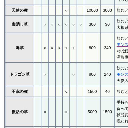
天使の種
○
10000
3000
飲む
飲む
毒消し草
○
○
○
○
○
○
300
90
大根
飲む
モン
毒草
※
※
※
※
※
800
240
※お
満腹
飲む
ドラゴン草
○
○
800
240
モン
火炎
不幸の種
○
1500
40
飲む
手持
食べ
復活の草
○
○
5000
1500
状態
呪わ