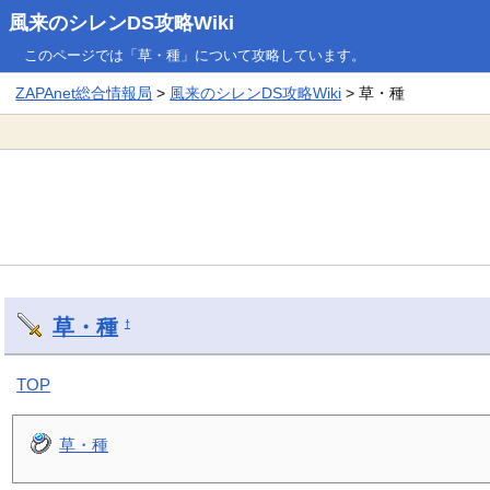
風来のシレンDS攻略Wiki
このページでは「草・種」について攻略しています。
ZAPAnet総合情報局
>
風来のシレンDS攻略Wiki
> 草・種
草・種
†
TOP
草・種