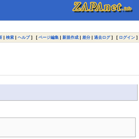
新
|
検索
|
ヘルプ
] [
ページ編集
|
新規作成
|
差分
|
過去ログ
] [
ログイン
]