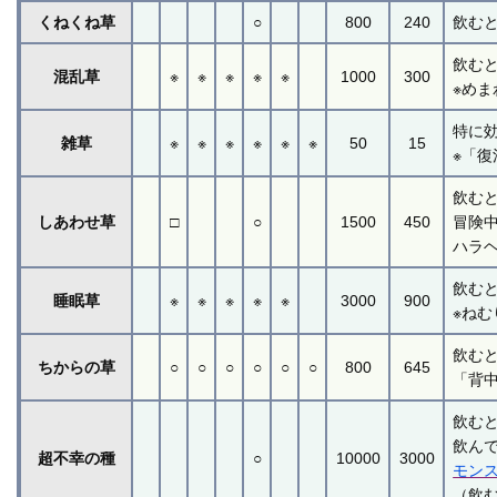
くねくね草
○
800
240
飲む
飲む
混乱草
※
※
※
※
※
1000
300
※め
特に
雑草
※
※
※
※
※
※
50
15
※「
飲む
しあわせ草
□
○
1500
450
冒険
ハラ
飲む
睡眠草
※
※
※
※
※
3000
900
※ね
飲む
ちからの草
○
○
○
○
○
○
800
645
「背
飲む
飲ん
超不幸の種
○
10000
3000
モン
（飲