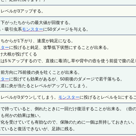
とレベルが3アップする。
と下がったちからの最大値が回復する。
系・吸引虫系
モンスター
に50ダメージを与える。
とちからが1下がり、速度が鈍足になる。
スター
に投げると鈍足、攻撃低下状態にすることが出来る。
ばけ大根が投げてくる
度は5％アップするので、直後に毒消し草や背中の壺を使う前提で腹の足
と前方向に75前後の炎を吐くことが出来る。
スター
に投げても効果があるが、50前後のダメージで若干落ちる。
入道に炎が当たるとレベルがアップしてしまう。
とレベルが3ダウンしてしまう。
モンスター
に投げるとレベルを1にする
ちで持っていると、倒れたときに一回だけ復活することが出来る。（壺
ても何かの効果は無い。
変化を受けていても有効なので、保険のために一個は所持しておきたい
れていると復活できないが、足跡に残る。