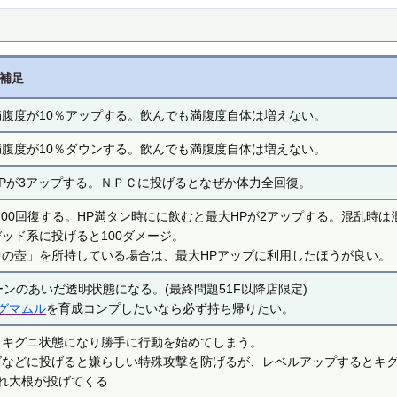
補足
満腹度が10％アップする。飲んでも満腹度自体は増えない。
満腹度が10％ダウンする。飲んでも満腹度自体は増えない。
HPが3アップする。ＮＰＣに投げるとなぜか体力全回復。
100回復する。HP満タン時にに飲むと最大HPが2アップする。混乱時
ッド系に投げると100ダメージ。
中の壺」を所持している場合は、最大HPアップに利用したほうが良い。
ーンのあいだ透明状態になる。(最終問題51F以降店限定)
グマムル
を育成コンプしたいなら必ず持ち帰りたい。
とキグニ状態になり勝手に行動を始めてしまう。
ズなどに投げると嫌らしい特殊攻撃を防げるが、レベルアップするとキ
だれ大根が投げてくる