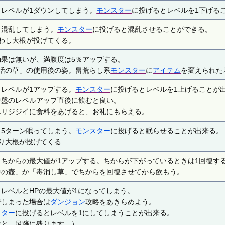
とレベルが1ダウンしてしまう。
モンスター
に投げるとレベルを1下げる
と混乱してしまう。
モンスター
に投げると混乱させることができる。
まわし大根が投げてくる。
効果は無いが、満腹度は5％アップする。
復活の草」の使用後の姿。畠荒らし系
モンスター
に
アイテム
を変えられた
とレベルが1アップする。
モンスター
に投げるとレベルを1上げることが
中盤のレベルアップ直後に飲むと良い。
ヘリジジイに食料をあげると、お礼にもらえる。
と5ターン眠ってしまう。
モンスター
に投げると眠らせることが出来る。
むり大根が投げてくる
とちからの最大値が1アップする。ちからが下がっているときは1回復す
中の壺」か「毒消し草」でちからを回復させてから飲もう。
とレベルとHPの最大値が1になってしまう。
でしまった場合は
ダンジョン
攻略をあきらめよう。
スター
に投げるとレベルを1にしてしまうことが出来る。
むと、足跡に残ります。）