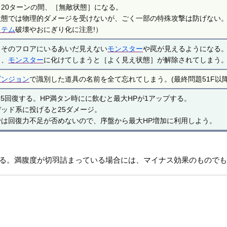
と20ターンの間、［無敵状態］になる。
状態では物理的ダメージを受けないが、ごく一部の特殊攻撃は防げない
イテム
破壊やおにぎり化に注意!）
とそのフロアにいるあいだ見えない
モンスター
や罠が見えるようになる
し、
モンスター
に化けてしまうと［よく見え状態］が解除されてしまう
ダンジョン
で識別した道具の名前を全て忘れてしまう。(最終問題51F以降
25回復する。HP満タン時にに飲むと最大HPが1アップする。
デッド系に投げると25ダメージ。
では回復力不足が否めないので、序盤から最大HP増加に利用しよう。
する。満腹度が切羽詰まっている場合には、マイナス効果のもので