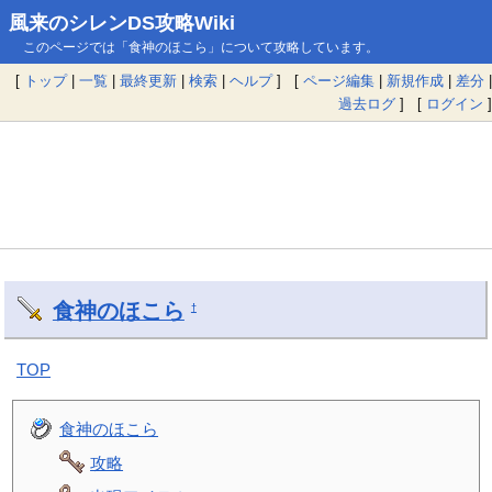
風来のシレンDS攻略Wiki
このページでは「食神のほこら」について攻略しています。
[
トップ
|
一覧
|
最終更新
|
検索
|
ヘルプ
] [
ページ編集
|
新規作成
|
差分
|
過去ログ
] [
ログイン
]
食神のほこら
†
TOP
食神のほこら
攻略