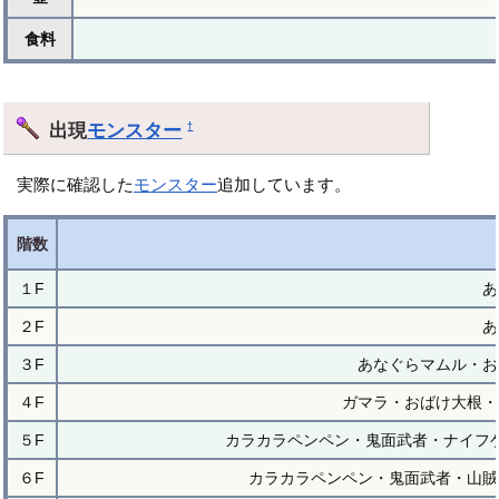
食料
出現
モンスター
†
実際に確認した
モンスター
追加しています。
階数
１F
あ
２F
あ
３F
あなぐらマムル・お
４F
ガマラ・おばけ大根・
５F
カラカラペンペン・鬼面武者・ナイフ
６F
カラカラペンペン・鬼面武者・山賊