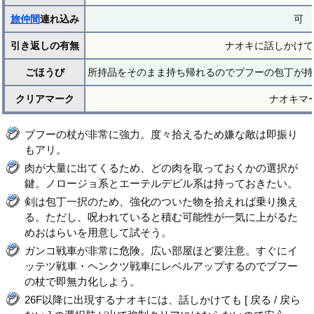
旅仲間
連れ込み
可
引き返しの有無
ナオキに話しかけて
ごほうび
所持品をそのまま持ち帰れるのでブフーの包丁が持
クリアマーク
ナオキマ
ブフーの杖が非常に強力。度々拾えるため嫌な敵は即振り
もアリ。
肉が大量に出てくるため、どの肉を取っておくかの選択が
鍵。ノロージョ系とエーテルデビル系は持っておきたい。
剣は包丁一択のため、強化のついた物を拾えれば乗り換え
る。ただし、呪われていると積む可能性が一気に上がるた
めおはらいを用意して試そう。
ガンコ戦車が非常に危険。広い部屋ほど要注意。すぐにイ
ッテツ戦車・ヘンクツ戦車にレベルアップするのでブフー
の杖で即無力化しよう。
26F以降に出現するナオキには、話しかけても [ 戻る / 戻ら