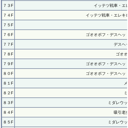
７３F
イッテツ戦車・エ
７４F
イッテツ戦車・エレキ
７５F
７６F
ゴオオポフ・デスヘッ
７７F
デスヘ
７８F
ゴオオ
７９F
ゴオオポフ・デスヘッ
８０F
ゴオオポフ・デスヘッ
８１F
メ
８２F
ミ
８３F
ミダレウッ
８４F
吸引老
８５F
ミダレウッ