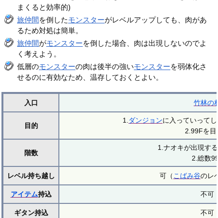
まくると効率的)
旅仲間
を倒した
モンスター
がレベルアップしても、肉があ
るため対処は簡単。
旅仲間
が
モンスター
を倒した場合、肉は出現しないのでよ
く考えよう。
低層の
モンスター
の肉は後半の強い
モンスター
を弱体化さ
せるのに有効なため、温存しておくとよい。
入口
竹林の
1.
ダンジョン
に入っていってし
目的
2.99Fを
1.ナオキが出現する
階数
2.総数9
レベル持ち越し
可（
こばみ谷
のレ
アイテム
持込
不可
ギタン持込
不可