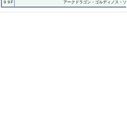
９９F
アークドラゴン・ゴルディノス・ソ