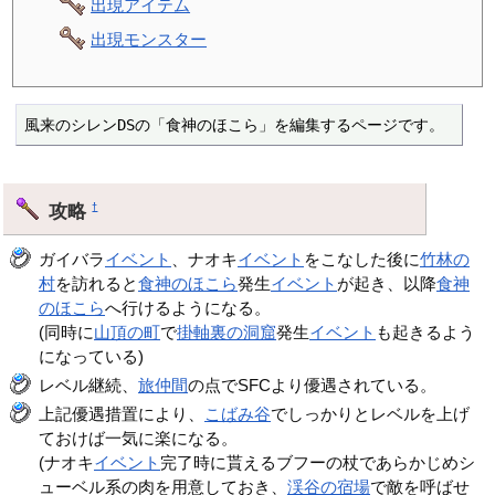
出現アイテム
出現モンスター
風来のシレンDSの「食神のほこら」を編集するページです。
攻略
†
ガイバラ
イベント
、ナオキ
イベント
をこなした後に
竹林の
村
を訪れると
食神のほこら
発生
イベント
が起き、以降
食神
のほこら
へ行けるようになる。
(同時に
山頂の町
で
掛軸裏の洞窟
発生
イベント
も起きるよう
になっている)
レベル継続、
旅仲間
の点でSFCより優遇されている。
上記優遇措置により、
こばみ谷
でしっかりとレベルを上げ
ておけば一気に楽になる。
(ナオキ
イベント
完了時に貰えるブフーの杖であらかじめシ
ューベル系の肉を用意しておき、
渓谷の宿場
で敵を呼ばせ