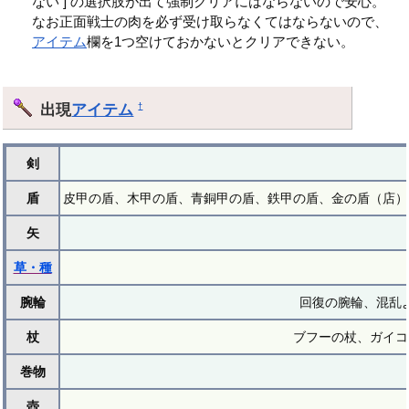
ない ] の選択肢が出て強制クリアにはならないので安心。
なお正面戦士の肉を必ず受け取らなくてはならないので、
アイテム
欄を1つ空けておかないとクリアできない。
出現
アイテム
†
剣
盾
皮甲の盾、木甲の盾、青銅甲の盾、鉄甲の盾、金の盾（店）
矢
草・種
腕輪
回復の腕輪、混乱
杖
ブフーの杖、ガイコ
巻物
壺