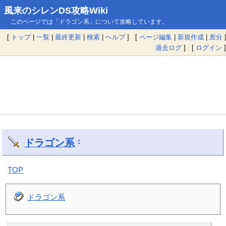
風来のシレンDS攻略Wiki
このページでは「ドラゴン系」について攻略しています。
[
トップ
|
一覧
|
最終更新
|
検索
|
ヘルプ
] [
ページ編集
|
新規作成
|
差分
|
過去ログ
] [
ログイン
]
ドラゴン系
†
TOP
ドラゴン系