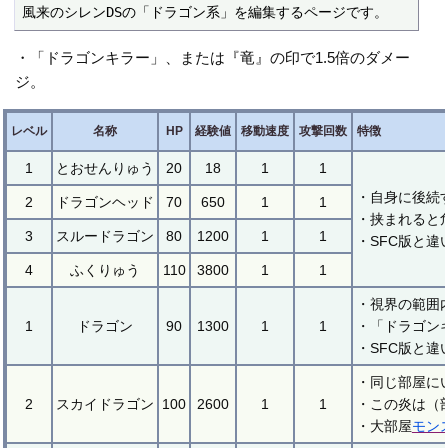
風来のシレンDSの「ドラゴン系」を編集するページです。
・「ドラゴンキラー」、または『竜』の印で1.5倍のダメー
ジ。
レベル
名称
HP
経験値
移動速度
攻撃回数
特徴
1
とおせんりゅう
20
18
1
1
・自身に後続
2
ドラゴンヘッド
70
650
1
1
・挟まれると
3
スルードラゴン
80
1200
1
1
・SFC版と違
4
ふくりゅう
110
3800
1
1
・視界の範囲
1
ドラゴン
90
1300
1
1
・「ドラゴン
・SFC版と
・同じ部屋に
2
スカイドラゴン
100
2600
1
1
・この炎は（
・大部屋
モン