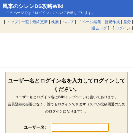
風来のシレンDS攻略Wiki
このページでは「ログイン」について攻略しています。
[
トップ
|
一覧
|
最終更新
|
検索
|
ヘルプ
] [
ページ編集
|
新規作成
|
差分
|
過去ログ
] [
ログイン
]
ユーザー名とログイン名を入力してログインして
ください。
ユーザー名とログイン名はWikiトップページに書いてあります。
会員登録の必要はなく、誰でもログインできます（スパム投稿回避のため
のログインになります）。
ユーザー名: