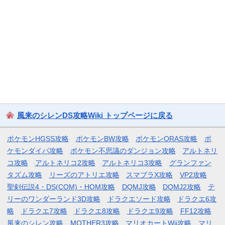
風来のシレンDS攻略Wiki トップページに戻る
ポケモンHGSS攻略
ポケモンBW攻略
ポケモンORAS攻略
ポ
ケモンダイパ攻略
ポケモン不思議のダンジョン攻略
アルトネリ
コ攻略
アルトネリコ2攻略
アルトネリコ3攻略
グランファン
タズム攻略
リーズのアトリエ攻略
スマブラX攻略
VP2攻略
聖剣伝説4・DS(COM)・HOM攻略
DQMJ攻略
DQMJ2攻略
テ
リーのワンダーランド3D攻略
ドラクエソード攻略
ドラクエ6攻
略
ドラクエ7攻略
ドラクエ8攻略
ドラクエ9攻略
FF12攻略
風来のシレン攻略
MOTHER3攻略
マリオカートWii攻略
マリ