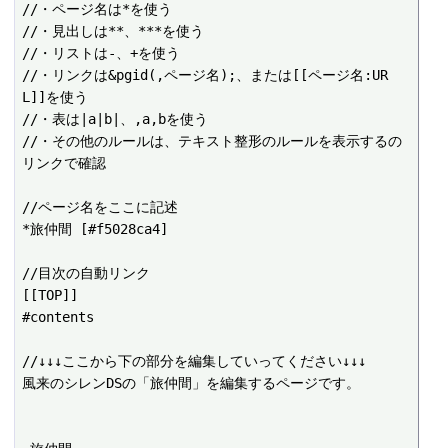
//・ページ名は*を使う

//・見出しは**、***を使う

//・リストは-、+を使う

//・リンクは&pgid(,ページ名);、または[[ページ名:UR
L]]を使う

//・表は|a|b|、,a,bを使う

//・その他のルールは、テキスト整形のルールを表示するの
リンクで確認

//ページ名をここに記述

*旅仲間 [#f5028ca4]

//目次の自動リンク

[[TOP]]

#contents

//↓↓↓ここから下の部分を編集していってください↓↓↓

風来のシレンDSの「旅仲間」を編集するページです。
