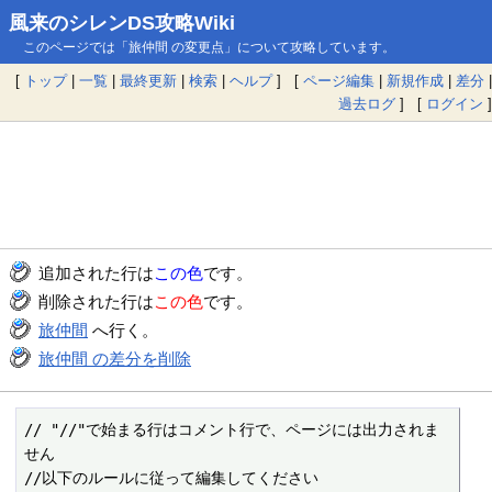
風来のシレンDS攻略Wiki
このページでは「旅仲間 の変更点」について攻略しています。
[
トップ
|
一覧
|
最終更新
|
検索
|
ヘルプ
] [
ページ編集
|
新規作成
|
差分
|
過去ログ
] [
ログイン
]
追加された行は
この色
です。
削除された行は
この色
です。
旅仲間
へ行く。
旅仲間 の差分を削除
// "//"で始まる行はコメント行で、ページには出力されま
せん

//以下のルールに従って編集してください
