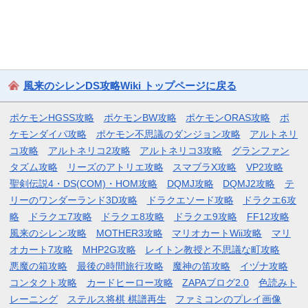
風来のシレンDS攻略Wiki トップページに戻る
ポケモンHGSS攻略
ポケモンBW攻略
ポケモンORAS攻略
ポ
ケモンダイパ攻略
ポケモン不思議のダンジョン攻略
アルトネリ
コ攻略
アルトネリコ2攻略
アルトネリコ3攻略
グランファン
タズム攻略
リーズのアトリエ攻略
スマブラX攻略
VP2攻略
聖剣伝説4・DS(COM)・HOM攻略
DQMJ攻略
DQMJ2攻略
テ
リーのワンダーランド3D攻略
ドラクエソード攻略
ドラクエ6攻
略
ドラクエ7攻略
ドラクエ8攻略
ドラクエ9攻略
FF12攻略
風来のシレン攻略
MOTHER3攻略
マリオカートWii攻略
マリ
オカート7攻略
MHP2G攻略
レイトン教授と不思議な町攻略
悪魔の箱攻略
最後の時間旅行攻略
魔神の笛攻略
イヅナ攻略
コンタクト攻略
カードヒーロー攻略
ZAPAブログ2.0
色読みト
レーニング
ステルス将棋 棋譜再生
ファミコンのプレイ画像