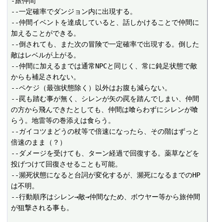
-旅仲間

--一定確率でダンジョン内に出現する。 

--仲間イベントを達成していると、話しかけることで仲間に
加えることができる。 

--倒されても、また次の冒険で一定確率で出現する。倒した
敵はレベルが上がる。 

--仲間に加えるまでは通常NPCと同じく、常に鈍足状態で敵
からも補足されない。 

--ペケジ（最強状態除く）以外はお腹も減らない。

--罠も踏む事が無く、シレンが矢の罠を踏んでしまい、仲間
の方から飛んできたとしても、仲間は喰らわずにシレンが喰
らう。地雷等の巻添えは食らう。

--ガイコツまどうの杖等で倍速になったら、その階はずっと
倍速のまま（？）

--ダメージを受けても、ターン経過で回復する。薬草などを
投げつけて回復させることも可能。 

--瀕死状態になると台詞が変化するが、瀕死になるまでのHP
は不明。

--行動順序はシレン→敵→仲間なため、ボウヤー等から旅仲間