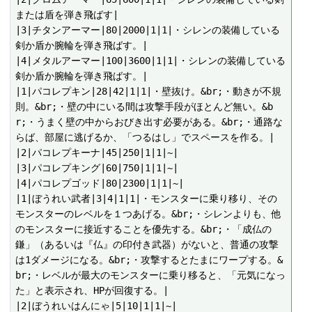
または盾を弾き飛ばす|

|3|チタンアーマー|80|2000|1|1|・シレンの装備している
剣か盾か腕輪を弾き飛ばす。|

|4|メタルアーマー|100|3600|1|1|・シレンの装備している
剣か盾か腕輪を弾き飛ばす。|

|1|パコレプキン|28|42|1|1|・壁抜け。&br;・動きが不規
則。&br;・壁の中にいる間は攻撃手段がほとんど無い。&b
r;・うまく壁の中からおびき出す必要がある。&br;・通路な
らば、部屋に逃げるか、「つるはし」でスペースを作る。|

|2|パコレプキーナ|45|250|1|1|~|

|3|パコレプキング|60|750|1|1|~|

|4|パコレプゴッド|80|2300|1|1|~|

|1|ぼうれい武者|3|4|1|1|・モンスターに乗り移り、その
モンスターのレベルを１つあげる。&br;・シレンよりも、他
のモンスターに接近することを優先する。&br;・「成仏の
鎌」（あるいは『仏』の印付き武器）がないと、普通の攻撃
は1ダメージになる。&br;・攻撃するとたまにワープする。&
br;・レベルが最大のモンスターに乗り移ると、「元気になっ
た」と表示され、HPが回復する。|

|2|ぼうれいはんにゃ|5|10|1|1|~|
