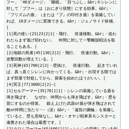
フー」「40ダメージ」「睡眠」「目つぶし」&br;※シレンに
対して「ブフー」は［おにぎり状態］にする効果。&br;・
「プリズムの盾」（または『プ』の印付き盾）を装備してい
れば、10ダメージに変換できる。&br;・ジェノサイド候補。
|

|1|死の使い|23|23|2|1|・飛行。　倍速移動。&br;・追わ
れたらまず逃げ切れない。　仲間に対して一撃離脱戦法を取
ることもある。|

|2|地獄の死者|45|130|2|2|・飛行。　倍速行動。&br;・
攻撃回数が増えている。|

|3|死神|65|700|2|2|・壁抜け。　倍速行動。　起きていれ
ば、真っ直ぐシレンに向かってくる。&br;・出現する階では
まず部屋で対処してから、探索を始めたほうがいい。|

|4|冥王|77|3000|2|2|~|

|1|セルアーマー|35|70|1|1|・シレンの装備している盾を
弾き飛ばす。　なぜか、仲間からも弾き飛ばす。&br;・壁を
背にするのが得策。　鍛え上げた武器or盾が弾き飛ばされて
敵or仲間に当たり･･･（涙）&br;・「遠投の腕輪」を装備し
ていると、壁も意味なし。&br;・オヤジ戦車系モンスターと
連携された場合は最悪です。|

|2|クロムアーマー|65|600|1|1|・シレンの装備している剣