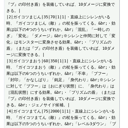
『プ』の印付き盾）を装備していれば、10ダメージに変換で
きる。|

|2|ガイコツまじん|35|70|1|1|・直線上にシレンがいる
時、『ガイコツまじん（敵）』の杖を振ってくる。&br;・効
果は以下の4つのうちいずれか。&br;「混乱」「一時しの
ぎ」「変化」「ダメージ」&br;※シレンと仲間に対して「変
化」はモンスターに変身させる効果。&br;・「プリズムの
盾」（または『プ』の印付き盾）を装備していれば、10ダメ
ージに変換できる。|

|3|ガイコツまおう|60|350|1|1|・直線上にシレンがいる
時、『ガイコツまおう（敵）』の杖を振ってくる。&br;・効
果は以下の6つのうちいずれか。&br;「不幸」「ブフー」
「封印」「かなしばり」「鈍足」「身代わり」&br;※シレン
に対して「ブフー」は［おにぎり状態］に、「身代わり」は
［混乱状態］にする効果。&br;・「プリズムの盾」（または
『プ』の印付き盾）を装備していれば、10ダメージに変換で
きる。&br;・ジェノサイド候補。|

|4|ガイコツまてん|75|2000|1|1|・直線上にシレンがいる
時、『ガイコツまてん（敵）』の杖を振ってくる。&br;・効
果は以下の5つのうちいずれか。&br;「レベル3ダウン」「ブ