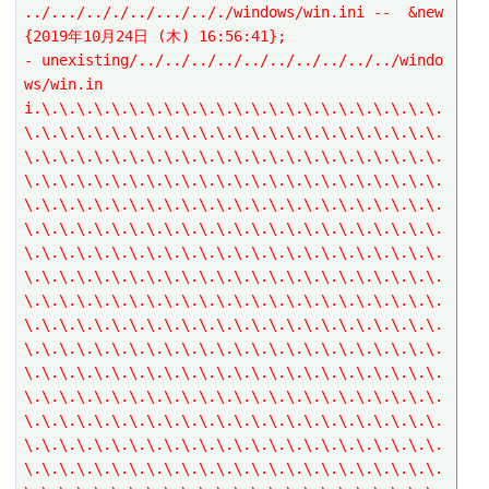
../.../.././../.../.././windows/win.ini --  &new
{2019年10月24日 (木) 16:56:41};
- unexisting/../../../../../../../../../../windo
ws/win.in
i.\.\.\.\.\.\.\.\.\.\.\.\.\.\.\.\.\.\.\.\.\.\.\.
\.\.\.\.\.\.\.\.\.\.\.\.\.\.\.\.\.\.\.\.\.\.\.\.
\.\.\.\.\.\.\.\.\.\.\.\.\.\.\.\.\.\.\.\.\.\.\.\.
\.\.\.\.\.\.\.\.\.\.\.\.\.\.\.\.\.\.\.\.\.\.\.\.
\.\.\.\.\.\.\.\.\.\.\.\.\.\.\.\.\.\.\.\.\.\.\.\.
\.\.\.\.\.\.\.\.\.\.\.\.\.\.\.\.\.\.\.\.\.\.\.\.
\.\.\.\.\.\.\.\.\.\.\.\.\.\.\.\.\.\.\.\.\.\.\.\.
\.\.\.\.\.\.\.\.\.\.\.\.\.\.\.\.\.\.\.\.\.\.\.\.
\.\.\.\.\.\.\.\.\.\.\.\.\.\.\.\.\.\.\.\.\.\.\.\.
\.\.\.\.\.\.\.\.\.\.\.\.\.\.\.\.\.\.\.\.\.\.\.\.
\.\.\.\.\.\.\.\.\.\.\.\.\.\.\.\.\.\.\.\.\.\.\.\.
\.\.\.\.\.\.\.\.\.\.\.\.\.\.\.\.\.\.\.\.\.\.\.\.
\.\.\.\.\.\.\.\.\.\.\.\.\.\.\.\.\.\.\.\.\.\.\.\.
\.\.\.\.\.\.\.\.\.\.\.\.\.\.\.\.\.\.\.\.\.\.\.\.
\.\.\.\.\.\.\.\.\.\.\.\.\.\.\.\.\.\.\.\.\.\.\.\.
\.\.\.\.\.\.\.\.\.\.\.\.\.\.\.\.\.\.\.\.\.\.\.\.