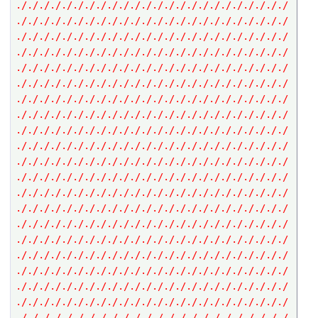
././././././././././././././././././././././././
././././././././././././././././././././././././
././././././././././././././././././././././././
././././././././././././././././././././././././
././././././././././././././././././././././././
././././././././././././././././././././././././
././././././././././././././././././././././././
././././././././././././././././././././././././
././././././././././././././././././././././././
././././././././././././././././././././././././
././././././././././././././././././././././././
././././././././././././././././././././././././
././././././././././././././././././././././././
././././././././././././././././././././././././
././././././././././././././././././././././././
././././././././././././././././././././././././
././././././././././././././././././././././././
././././././././././././././././././././././././
././././././././././././././././././././././././
././././././././././././././././././././././././
././././././././././././././././././././././././