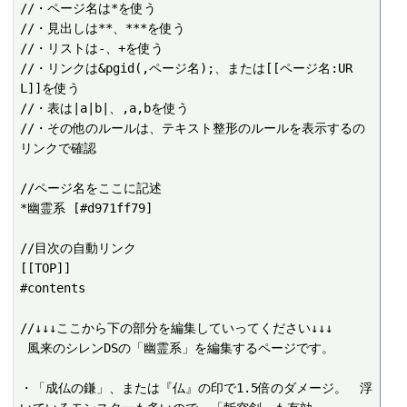
//・ページ名は*を使う

//・見出しは**、***を使う

//・リストは-、+を使う

//・リンクは&pgid(,ページ名);、または[[ページ名:UR
L]]を使う

//・表は|a|b|、,a,bを使う

//・その他のルールは、テキスト整形のルールを表示するの
リンクで確認

//ページ名をここに記述

*幽霊系 [#d971ff79]

//目次の自動リンク

[[TOP]]

#contents

//↓↓↓ここから下の部分を編集していってください↓↓↓

 風来のシレンDSの「幽霊系」を編集するページです。

・「成仏の鎌」、または『仏』の印で1.5倍のダメージ。　浮