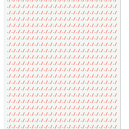
././././././././././././././././././././././././
././././././././././././././././././././././././
././././././././././././././././././././././././
././././././././././././././././././././././././
././././././././././././././././././././././././
././././././././././././././././././././././././
././././././././././././././././././././././././
././././././././././././././././././././././././
././././././././././././././././././././././././
././././././././././././././././././././././././
././././././././././././././././././././././././
././././././././././././././././././././././././
././././././././././././././././././././././././
././././././././././././././././././././././././
././././././././././././././././././././././././
././././././././././././././././././././././././
././././././././././././././././././././././././
././././././././././././././././././././././././
././././././././././././././././././././././././
././././././././././././././././././././././././