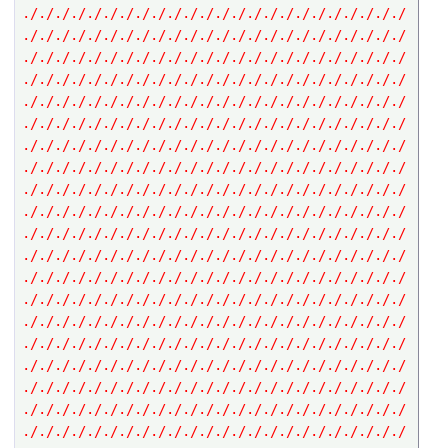
././././././././././././././././././././././././
././././././././././././././././././././././././
././././././././././././././././././././././././
././././././././././././././././././././././././
././././././././././././././././././././././././
././././././././././././././././././././././././
././././././././././././././././././././././././
././././././././././././././././././././././././
././././././././././././././././././././././././
././././././././././././././././././././././././
././././././././././././././././././././././././
././././././././././././././././././././././././
././././././././././././././././././././././././
././././././././././././././././././././././././
././././././././././././././././././././././././
././././././././././././././././././././././././
././././././././././././././././././././././././
././././././././././././././././././././././././
././././././././././././././././././././././././
././././././././././././././././././././././././