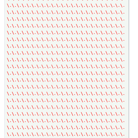
\.\.\.\.\.\.\.\.\.\.\.\.\.\.\.\.\.\.\.\.\.\.\.\.
\.\.\.\.\.\.\.\.\.\.\.\.\.\.\.\.\.\.\.\.\.\.\.\.
\.\.\.\.\.\.\.\.\.\.\.\.\.\.\.\.\.\.\.\.\.\.\.\.
\.\.\.\.\.\.\.\.\.\.\.\.\.\.\.\.\.\.\.\.\.\.\.\.
\.\.\.\.\.\.\.\.\.\.\.\.\.\.\.\.\.\.\.\.\.\.\.\.
\.\.\.\.\.\.\.\.\.\.\.\.\.\.\.\.\.\.\.\.\.\.\.\.
\.\.\.\.\.\.\.\.\.\.\.\.\.\.\.\.\.\.\.\.\.\.\.\.
\.\.\.\.\.\.\.\.\.\.\.\.\.\.\.\.\.\.\.\.\.\.\.\.
\.\.\.\.\.\.\.\.\.\.\.\.\.\.\.\.\.\.\.\.\.\.\.\.
\.\.\.\.\.\.\.\.\.\.\.\.\.\.\.\.\.\.\.\.\.\.\.\.
\.\.\.\.\.\.\.\.\.\.\.\.\.\.\.\.\.\.\.\.\.\.\.\.
\.\.\.\.\.\.\.\.\.\.\.\.\.\.\.\.\.\.\.\.\.\.\.\.
\.\.\.\.\.\.\.\.\.\.\.\.\.\.\.\.\.\.\.\.\.\.\.\.
\.\.\.\.\.\.\.\.\.\.\.\.\.\.\.\.\.\.\.\.\.\.\.\.
\.\.\.\.\.\.\.\.\.\.\.\.\.\.\.\.\.\.\.\.\.\.\.\.
\.\.\.\.\.\.\.\.\.\.\.\.\.\.\.\.\.\.\.\.\.\.\.\.
\.\.\.\.\.\.\.\.\.\.\.\.\.\.\.\.\.\.\.\.\.\.\.\.
\.\.\.\.\.\.\.\.\.\.\.\.\.\.\.\.\.\.\.\.\.\.\.\.
\.\.\.\.\.\.\.\.\.\.\.\.\.\.\.\.\.\.\.\.\.\.\.\.
\.\.\.\.\.\.\.\.\.\.\.\.\.\.\.\.\.\.\.\.\.\.\.\.