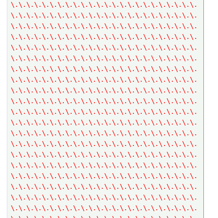
\.\.\.\.\.\.\.\.\.\.\.\.\.\.\.\.\.\.\.\.\.\.\.\.
\.\.\.\.\.\.\.\.\.\.\.\.\.\.\.\.\.\.\.\.\.\.\.\.
\.\.\.\.\.\.\.\.\.\.\.\.\.\.\.\.\.\.\.\.\.\.\.\.
\.\.\.\.\.\.\.\.\.\.\.\.\.\.\.\.\.\.\.\.\.\.\.\.
\.\.\.\.\.\.\.\.\.\.\.\.\.\.\.\.\.\.\.\.\.\.\.\.
\.\.\.\.\.\.\.\.\.\.\.\.\.\.\.\.\.\.\.\.\.\.\.\.
\.\.\.\.\.\.\.\.\.\.\.\.\.\.\.\.\.\.\.\.\.\.\.\.
\.\.\.\.\.\.\.\.\.\.\.\.\.\.\.\.\.\.\.\.\.\.\.\.
\.\.\.\.\.\.\.\.\.\.\.\.\.\.\.\.\.\.\.\.\.\.\.\.
\.\.\.\.\.\.\.\.\.\.\.\.\.\.\.\.\.\.\.\.\.\.\.\.
\.\.\.\.\.\.\.\.\.\.\.\.\.\.\.\.\.\.\.\.\.\.\.\.
\.\.\.\.\.\.\.\.\.\.\.\.\.\.\.\.\.\.\.\.\.\.\.\.
\.\.\.\.\.\.\.\.\.\.\.\.\.\.\.\.\.\.\.\.\.\.\.\.
\.\.\.\.\.\.\.\.\.\.\.\.\.\.\.\.\.\.\.\.\.\.\.\.
\.\.\.\.\.\.\.\.\.\.\.\.\.\.\.\.\.\.\.\.\.\.\.\.
\.\.\.\.\.\.\.\.\.\.\.\.\.\.\.\.\.\.\.\.\.\.\.\.
\.\.\.\.\.\.\.\.\.\.\.\.\.\.\.\.\.\.\.\.\.\.\.\.
\.\.\.\.\.\.\.\.\.\.\.\.\.\.\.\.\.\.\.\.\.\.\.\.
\.\.\.\.\.\.\.\.\.\.\.\.\.\.\.\.\.\.\.\.\.\.\.\.
\.\.\.\.\.\.\.\.\.\.\.\.\.\.\.\.\.\.\.\.\.\.\.\.