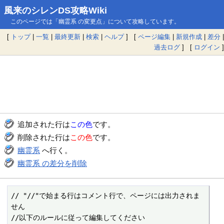
風来のシレンDS攻略Wiki
このページでは「幽霊系 の変更点」について攻略しています。
[
トップ
|
一覧
|
最終更新
|
検索
|
ヘルプ
] [
ページ編集
|
新規作成
|
差分
|
過去ログ
] [
ログイン
]
追加された行は
この色
です。
削除された行は
この色
です。
幽霊系
へ行く。
幽霊系 の差分を削除
// "//"で始まる行はコメント行で、ページには出力されま
せん

//以下のルールに従って編集してください
