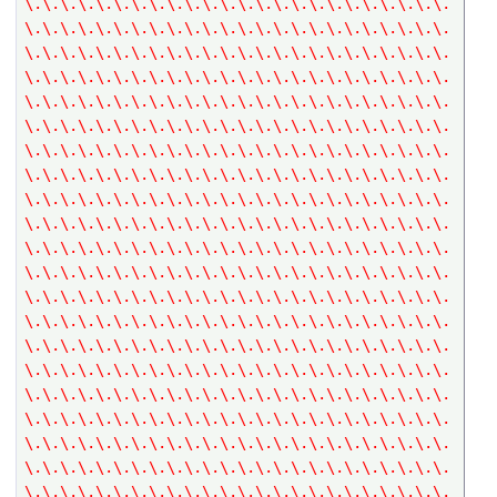
\.\.\.\.\.\.\.\.\.\.\.\.\.\.\.\.\.\.\.\.\.\.\.\.
\.\.\.\.\.\.\.\.\.\.\.\.\.\.\.\.\.\.\.\.\.\.\.\.
\.\.\.\.\.\.\.\.\.\.\.\.\.\.\.\.\.\.\.\.\.\.\.\.
\.\.\.\.\.\.\.\.\.\.\.\.\.\.\.\.\.\.\.\.\.\.\.\.
\.\.\.\.\.\.\.\.\.\.\.\.\.\.\.\.\.\.\.\.\.\.\.\.
\.\.\.\.\.\.\.\.\.\.\.\.\.\.\.\.\.\.\.\.\.\.\.\.
\.\.\.\.\.\.\.\.\.\.\.\.\.\.\.\.\.\.\.\.\.\.\.\.
\.\.\.\.\.\.\.\.\.\.\.\.\.\.\.\.\.\.\.\.\.\.\.\.
\.\.\.\.\.\.\.\.\.\.\.\.\.\.\.\.\.\.\.\.\.\.\.\.
\.\.\.\.\.\.\.\.\.\.\.\.\.\.\.\.\.\.\.\.\.\.\.\.
\.\.\.\.\.\.\.\.\.\.\.\.\.\.\.\.\.\.\.\.\.\.\.\.
\.\.\.\.\.\.\.\.\.\.\.\.\.\.\.\.\.\.\.\.\.\.\.\.
\.\.\.\.\.\.\.\.\.\.\.\.\.\.\.\.\.\.\.\.\.\.\.\.
\.\.\.\.\.\.\.\.\.\.\.\.\.\.\.\.\.\.\.\.\.\.\.\.
\.\.\.\.\.\.\.\.\.\.\.\.\.\.\.\.\.\.\.\.\.\.\.\.
\.\.\.\.\.\.\.\.\.\.\.\.\.\.\.\.\.\.\.\.\.\.\.\.
\.\.\.\.\.\.\.\.\.\.\.\.\.\.\.\.\.\.\.\.\.\.\.\.
\.\.\.\.\.\.\.\.\.\.\.\.\.\.\.\.\.\.\.\.\.\.\.\.
\.\.\.\.\.\.\.\.\.\.\.\.\.\.\.\.\.\.\.\.\.\.\.\.
\.\.\.\.\.\.\.\.\.\.\.\.\.\.\.\.\.\.\.\.\.\.\.\.
\.\.\.\.\.\.\.\.\.\.\.\.\.\.\.\.\.\.\.\.\.\.\.\.