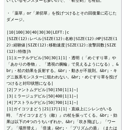
いているモンスターも多いので、「斬空剣」も有効。

・「薬草」or「弟切草」を投げつけるとその回復量に応じた
ダメージ。

|10|100|30|40|30|30|LEFT:|c

|SIZE(12):レベル|SIZE(12):名称|SIZE(12):HP|SIZE(1
2):経験値|SIZE(12):移動速度|SIZE(12):攻撃回数|SIZE
(12):特徴|h

|1|エーテルデビル|50|30|1|1|・透明（「めぐすり草」や
「あかりの巻物」、「透視の腕輪」で見えるようになる）。&
br;・杖の効果を反射する。&br;・動きが不規則。&br;・キ
グニ族系モンスターに狙われない。&br;・めぐすり草を投げ
つけると封印状態になる|

|2|ファントムデビル|50|150|1|1|~|

|3|ミラージュデビル|50|400|1|1|~|

|4|アストラルデビル|50|700|1|1|~|

|1|ガイコツまどう|21|17|1|1|・直線上にシレンがいる
時、『ガイコツまどう（敵）』の杖を振ってくる。&br;・効
果は以下の4つのうちいずれか。&br;「吹き飛ばし」「ワー
プ」「場所替え」「倍速」&br;・「プリズムの盾」（または