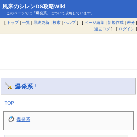
風来のシレンDS攻略Wiki
このページでは「爆発系」について攻略しています。
[
トップ
|
一覧
|
最終更新
|
検索
|
ヘルプ
] [
ページ編集
|
新規作成
|
差分
|
過去ログ
] [
ログイン
]
爆発系
†
TOP
爆発系