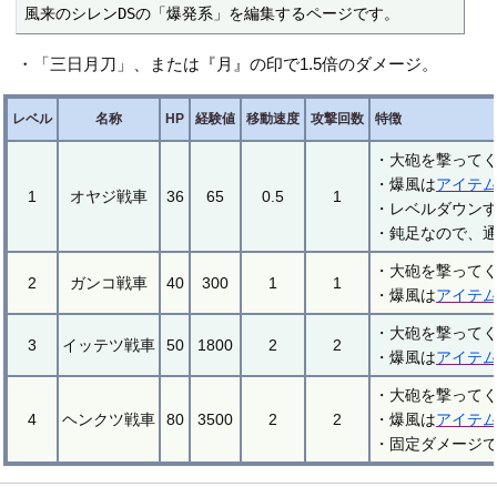
風来のシレンDSの「爆発系」を編集するページです。
・「三日月刀」、または『月』の印で1.5倍のダメージ。
レベル
名称
HP
経験値
移動速度
攻撃回数
特徴
・大砲を撃ってく
・爆風は
アイテ
1
オヤジ戦車
36
65
0.5
1
・レベルダウン
・鈍足なので、
・大砲を撃ってく
2
ガンコ戦車
40
300
1
1
・爆風は
アイテ
・大砲を撃ってく
3
イッテツ戦車
50
1800
2
2
・爆風は
アイテ
・大砲を撃ってく
4
ヘンクツ戦車
80
3500
2
2
・爆風は
アイテ
・固定ダメージ