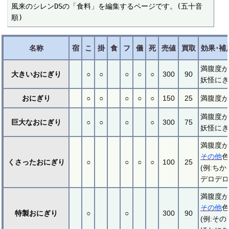
風来のシレンDSの「食料」を編集するページです。(五十音
順)
名称
宿
こ
掛
食
フ
儀
死
売値
買取
効果･補
満腹度が
大きいおにぎり
○
○
○
○
○
300
90
妖怪にぎ
おにぎり
○
○
○
○
○
150
25
満腹度が
満腹度が
巨大なおにぎり
○
○
○
○
300
75
妖怪にぎ
満腹度が
その他
色
くさったおにぎり
○
○
○
○
100
25
(例:ち
デロデロ
満腹度が
その他
色
特製おにぎり
○
○
300
90
(例:そ