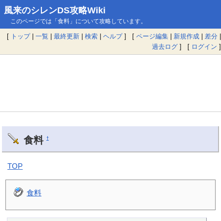
風来のシレンDS攻略Wiki
このページでは「食料」について攻略しています。
[
トップ
|
一覧
|
最終更新
|
検索
|
ヘルプ
] [
ページ編集
|
新規作成
|
差分
|
過去ログ
] [
ログイン
]
食料
†
TOP
食料