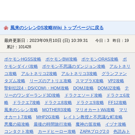
風来のシレンDS攻略Wiki トップページに戻る
最終更新日：2023年09月10日 (日) 10:39:31
今日：3 昨日：19
累計：101428
ポケモンHGSS攻略
ポケモンBW攻略
ポケモンORAS攻略
ポ
ケモンダイパ攻略
ポケモン不思議のダンジョン攻略
アルトネリ
コ攻略
アルトネリコ2攻略
アルトネリコ3攻略
グランファン
タズム攻略
リーズのアトリエ攻略
スマブラX攻略
VP2攻略
聖剣伝説4・DS(COM)・HOM攻略
DQMJ攻略
DQMJ2攻略
テ
リーのワンダーランド3D攻略
ドラクエソード攻略
ドラクエ6攻
略
ドラクエ7攻略
ドラクエ8攻略
ドラクエ9攻略
FF12攻略
風来のシレン攻略
MOTHER3攻略
マリオカートWii攻略
マリ
オカート7攻略
MHP2G攻略
レイトン教授と不思議な町攻略
悪魔の箱攻略
最後の時間旅行攻略
魔神の笛攻略
イヅナ攻略
コンタクト攻略
カードヒーロー攻略
ZAPAブログ2.0
色読みト