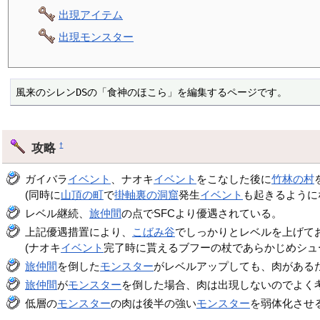
出現アイテム
出現モンスター
風来のシレンDSの「食神のほこら」を編集するページです。
攻略
†
ガイバラ
イベント
、ナオキ
イベント
をこなした後に
竹林の村
(同時に
山頂の町
で
掛軸裏の洞窟
発生
イベント
も起きるように
レベル継続、
旅仲間
の点でSFCより優遇されている。
上記優遇措置により、
こばみ谷
でしっかりとレベルを上げて
(ナオキ
イベント
完了時に貰えるブフーの杖であらかじめシュ
旅仲間
を倒した
モンスター
がレベルアップしても、肉がある
旅仲間
が
モンスター
を倒した場合、肉は出現しないのでよく
低層の
モンスター
の肉は後半の強い
モンスター
を弱体化させ