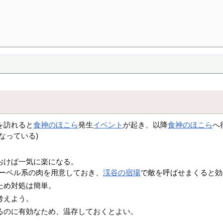
を訪れると
食神のほこら
発生
イベント
が起き、以降
食神のほこら
へ
なっている)
おけば一気に楽になる。
ーベル系の肉を用意しておき、
渓谷の宿場
で敵を呼ばせまくると効
ため対処は簡単。
考えよう。
るのに有効なため、温存しておくとよい。