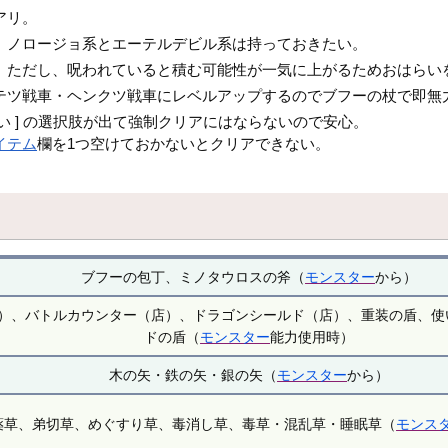
アリ。
。ノロージョ系とエーテルデビル系は持っておきたい。
。ただし、呪われていると積む可能性が一気に上がるためおはらい
テツ戦車・ヘンクツ戦車にレベルアップするのでブフーの杖で即無
らない ] の選択肢が出て強制クリアにはならないので安心。
イテム
欄を1つ空けておかないとクリアできない。
ブフーの包丁、ミノタウロスの斧（
モンスター
から）
）、バトルカウンター（店）、ドラゴンシールド（店）、重装の盾、使
ドの盾（
モンスター
能力使用時）
木の矢・鉄の矢・銀の矢（
モンスター
から）
薬草、弟切草、めぐすり草、毒消し草、毒草・混乱草・睡眠草（
モンス