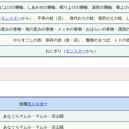
ビよけの腕輪、しあわせの腕輪、眠りよけの腕輪、遠投の腕輪、毒よけ
（
モンスター
から）、不幸の杖（店）、身代わりの杖、場所がえの杖、
の恵みの巻物・地の恵みの巻物・メッキの巻物・おはらいの巻物・識別
やりすごしの壺、保存の壺（拾・店）、魔物のるつぼ、トドの
おにぎり（
モンスター
から）
出現
モンスター
あなぐらマムル・マムル・豆山賊
あなぐらマムル・マムル・豆山賊