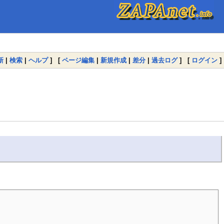
新
|
検索
|
ヘルプ
] [
ページ編集
|
新規作成
|
差分
|
過去ログ
] [
ログイン
]