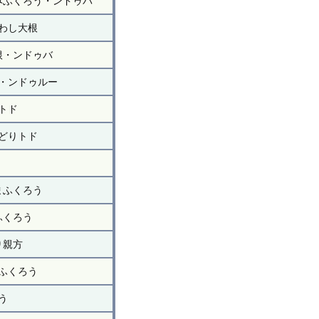
みふくろう・ンドゥバ
わし大根
根・ンドゥバ
・ンドゥルー
トド
どりトド
まふくろう
ふくろう
り親方
ふくろう
う