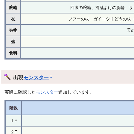
腕輪
回復の腕輪、混乱よけの腕輪、サ
杖
ブフーの杖、ガイコツまどうの杖
巻物
天
壺
食料
出現
モンスター
†
実際に確認した
モンスター
追加しています。
階数
１F
２F