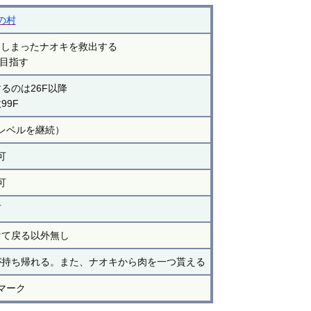
の村
てしまったナオキを救出する
を目指す
するのは26F以降
99F
レベルを継続）
可
可
可
けて戻る以外無し
が持ち帰れる。また、ナオキから肉を一つ貰える
マーク