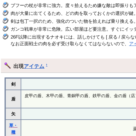
ブフーの杖が非常に強力。度々拾えるため嫌な敵は即振りも
肉が大量に出てくるため、どの肉を取っておくかの選択が鍵
剣は包丁一択のため、強化のついた物を拾えれば乗り換える
ガンコ戦車が非常に危険。広い部屋ほど要注意。すぐにイッ
26F以降に出現するナオキには、話しかけても [ 戻る / 戻
なお正面戦士の肉を必ず受け取らなくてはならないので、
ア
出現
アイテム
†
剣
皮甲の盾、木甲の盾、青銅甲の盾、鉄甲の盾、金の盾（店
盾
矢
草・
種