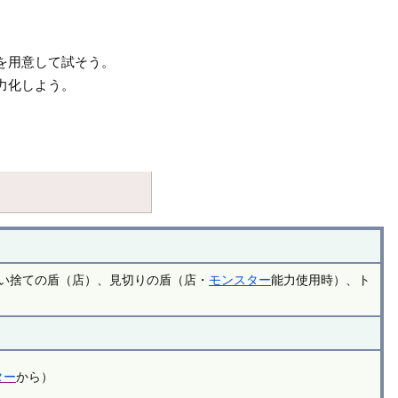
を用意して試そう。
力化しよう。
い捨ての盾（店）、見切りの盾（店・
モンスター
能力使用時）、ト
ター
から）