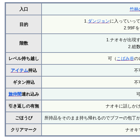
入口
竹林
1.
ダンジョン
に入っていっ
目的
2.99F
1.ナオキが出現
階数
2.総数
レベル持ち越し
可（
こばみ谷
の
アイテム
持込
不
ギタン持込
不
旅仲間
連れ込み
引き返しの有無
ナオキに話しか
ごほうび
所持品をそのまま持ち帰れるのでブフーの包丁
クリアマーク
ナオキ