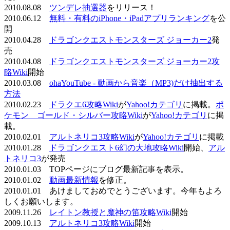
2010.08.08
ツンデレ抽選器
をリリース！
2010.06.12
無料・有料のiPhone・iPadアプリランキング
を公
開
2010.04.28
ドラゴンクエストモンスターズ ジョーカー2
発
売
2010.04.08
ドラゴンクエストモンスターズ ジョーカー2攻
略Wiki
開始
2010.03.08
ohaYouTube - 動画から音楽（MP3)だけ抽出する
方法
2010.02.23
ドラクエ6攻略Wiki
が
Yahoo!カテゴリ
に掲載。
ポ
ケモン ゴールド・シルバー攻略Wiki
が
Yahoo!カテゴリ
に掲
載。
2010.02.01
アルトネリコ3攻略Wiki
が
Yahoo!カテゴリ
に掲載
2010.01.28
ドラゴンクエスト6幻の大地攻略Wiki
開始、
アル
トネリコ3
が発売
2010.01.03 TOPページにブログ最新記事を表示。
2010.01.02
動画最新情報
を修正。
2010.01.01 あけましておめでとうございます。今年もよろ
しくお願いします。
2009.11.26
レイトン教授と魔神の笛攻略Wiki
開始
2009.10.13
アルトネリコ3攻略Wiki
開始