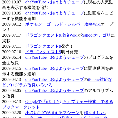
2009.10.07
ohaYouTube - おはようチューブ
に現在の人気動
画を表示する機能を追加
2009.10.05
ohaYouTube - おはようチューブ
に動画名をコピ
ーする機能を追加
2009.09.12
ポケモン ゴールド・シルバー攻略Wiki
オープ
ン！
2009.07.17
ドラゴンクエスト9攻略Wiki
が
Yahoo!カテゴリ
に
掲載
2009.07.11
ドラゴンクエスト9
発売！
2009.07.10
ドラゴンクエスト9
明日発売！
2009.06.14
ohaYouTube - おはようチューブ
のプログラムを
全面改良
2009.04.15
ohaYouTube - おはようチューブ
に関連動画を表
示する機能を追加
2009.04.13
ohaYouTube - おはようチューブ
の
iPhone対応な
どプログラム改良いろいろ
2009.04.05
ohaYouTube - おはようチューブ
のアルゴリズム
を改良
2009.03.13
Googleで「m9（＾Д＾）プギャー検索」できる
ブックマークレット
2009.02.20
小さい“つ”が消えるマシーン
を
作りました
。