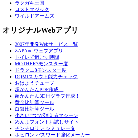
ラクガキ王国
ロストマジック
ワイルドアームズ
オリジナルWebアプリ
2007年開発Webサービス一覧
ZAPAnetウェブアプリ
トイレで過ごす時間
MOTHER3モンスター度
ドラクエ8モンスター度
DQMJスカウト能力チェック
おはようチューブ
超かんたんPDF作成！
超かんたん3D円グラフ作成！
黄金比計算ツール
白銀比計算ツール
小さい“つ”が消えるマシーン
めんまフォントお試しサイト
チンチロリン シミュレータ
ホビロン パスワード強化メーカー