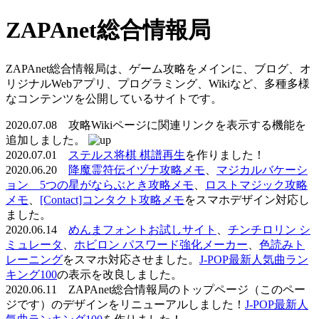
ZAPAnet総合情報局
ZAPAnet総合情報局は、ゲーム攻略をメインに、ブログ、オ
リジナルWebアプリ、プログラミング、Wikiなど、多種多様
なコンテンツを公開しているサイトです。
2020.07.08 攻略Wikiページに関連リンクを表示する機能を
追加しました。
2020.07.01
ステルス将棋 棋譜再生
を作りました！
2020.06.20
降魔霊符伝イヅナ攻略メモ
、
マジカルバケーシ
ョン 5つの星がならぶとき攻略メモ
、
ロストマジック攻略
メモ
、
[Contact]コンタクト攻略メモ
をスマホデザイン対応し
ました。
2020.06.14
めんまフォントお試しサイト
、
チンチロリン シ
ミュレータ
、
ホビロン パスワード強化メーカー
、
色読みト
レーニング
をスマホ対応させました。
J-POP最新人気曲ラン
キング100
の表示を改良しました。
2020.06.11 ZAPAnet総合情報局のトップページ（このペー
ジです）のデザインをリニューアルしました！
J-POP最新人