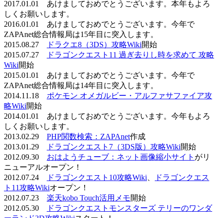
2017.01.01 あけましておめでとうございます。本年もよろ
しくお願いします。
2016.01.01 あけましておめでとうございます。今年で
ZAPAnet総合情報局は15年目に突入します。
2015.08.27
ドラクエ8（3DS）攻略Wiki
開始
2015.07.27
ドラゴンクエスト11 過ぎ去りし時を求めて 攻略
Wiki
開始
2015.01.01 あけましておめでとうございます。今年で
ZAPAnet総合情報局は14年目に突入します。
2014.11.18
ポケモン オメガルビー・アルファサファイア攻
略Wiki
開始
2014.01.01 あけましておめでとうございます。今年もよろ
しくお願いします。
2013.02.29
PHP関数検索：ZAPAnet
作成
2013.01.29
ドラゴンクエスト7（3DS版）攻略Wiki
開始
2012.09.30
おはようチューブ：ネット画像縮小サイト
がリ
ニューアルオープン！
2012.07.24
ドラゴンクエスト10攻略Wiki
、
ドラゴンクエス
ト11攻略Wiki
オープン！
2012.07.23
楽天kobo Touch活用メモ
開始
2012.05.30
ドラゴンクエストモンスターズ テリーのワンダ