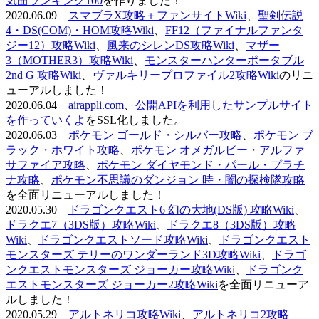
気曲ランキング100
を作りました！
2020.06.09
スマブラX攻略＋ファンサイトWiki
、
聖剣伝説
4・DS(COM)・HOM攻略Wiki
、
FF12（ファイナルファンタ
ジー12）攻略Wiki
、
風来のシレンDS攻略Wiki
、
マザー
3（MOTHER3）攻略Wiki
、
モンスターハンターポータブル
2nd G 攻略Wiki
、
ヴァルキリープロファイル2攻略Wiki
のリニ
ューアルしました！
2020.06.04
airappli.com
、
公開APIを利用したサンプルサイト
を作っていくよ
をSSL化しました。
2020.06.03
ポケモン ゴールド・シルバー攻略
、
ポケモン ブ
ラック・ホワイト攻略
、
ポケモン オメガルビー・アルファ
サファイア攻略
、
ポケモン ダイヤモンド・パール・プラチ
ナ攻略
、
ポケモン不思議のダンジョン 時・闇の探検隊攻略
を全面リニューアルしました！
2020.05.30
ドラゴンクエスト6 幻の大地(DS版) 攻略Wiki
、
ドラクエ7（3DS版）攻略Wiki
、
ドラクエ8（3DS版）攻略
Wiki
、
ドラゴンクエストソード攻略Wiki
、
ドラゴンクエスト
モンスターズ テリーのワンダーランド3D攻略Wiki
、
ドラゴ
ンクエストモンスターズ ジョーカー攻略Wiki
、
ドラゴンク
エストモンスターズ ジョーカー2攻略Wiki
を全面リニューア
ルしました！
2020.05.29
アルトネリコ攻略Wiki
、
アルトネリコ2攻略