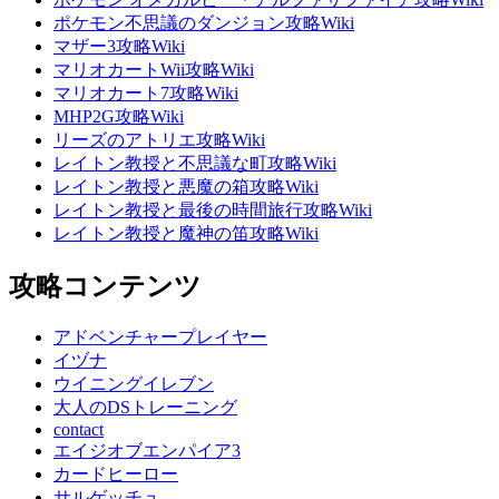
ポケモン不思議のダンジョン攻略Wiki
マザー3攻略Wiki
マリオカートWii攻略Wiki
マリオカート7攻略Wiki
MHP2G攻略Wiki
リーズのアトリエ攻略Wiki
レイトン教授と不思議な町攻略Wiki
レイトン教授と悪魔の箱攻略Wiki
レイトン教授と最後の時間旅行攻略Wiki
レイトン教授と魔神の笛攻略Wiki
攻略コンテンツ
アドベンチャープレイヤー
イヅナ
ウイニングイレブン
大人のDSトレーニング
contact
エイジオブエンパイア3
カードヒーロー
サルゲッチュ