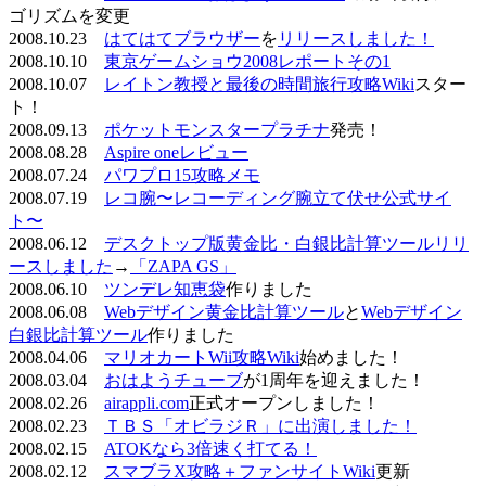
ゴリズムを変更
2008.10.23
はてはてブラウザー
を
リリースしました！
2008.10.10
東京ゲームショウ2008レポートその1
2008.10.07
レイトン教授と最後の時間旅行攻略Wiki
スター
ト！
2008.09.13
ポケットモンスタープラチナ
発売！
2008.08.28
Aspire oneレビュー
2008.07.24
パワプロ15攻略メモ
2008.07.19
レコ腕〜レコーディング腕立て伏せ公式サイ
ト〜
2008.06.12
デスクトップ版黄金比・白銀比計算ツールリリ
ースしました
→
「ZAPA GS」
2008.06.10
ツンデレ知恵袋
作りました
2008.06.08
Webデザイン黄金比計算ツール
と
Webデザイン
白銀比計算ツール
作りました
2008.04.06
マリオカートWii攻略Wiki
始めました！
2008.03.04
おはようチューブ
が1周年を迎えました！
2008.02.26
airappli.com
正式オープンしました！
2008.02.23
ＴＢＳ「オビラジＲ」に出演しました！
2008.02.15
ATOKなら3倍速く打てる！
2008.02.12
スマブラX攻略＋ファンサイトWiki
更新