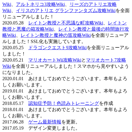
Wiki
、
アルトネリコ3攻略Wiki
、
リーズのアトリエ攻略
Wiki
、
イリスのアトリエ グランファンタズム攻略Wiki
を全面
リニューアルしました！
2020.05.28
レイトン教授と不思議な町攻略Wiki
、
レイトン
教授と悪魔の箱攻略Wiki
、
レイトン教授と最後の時間旅行攻
略Wiki
、
レイトン教授と魔神の笛攻略Wiki
を全面リニューア
ルしました！SSL化も実施しています。
2020.05.25
ドラゴンクエスト9攻略Wiki
を全面リニューアル
しました！
2020.05.21
マリオカートWii攻略Wiki
と
マリオカート7攻略
Wiki
を全面リニューアルしました！スマホから見やすいよう
になりました。
2020.01.01 あけましておめでとうございます。本年もよろ
しくお願いします。
2019.01.01 あけましておめでとうございます。本年もよろ
しくお願いします。
2018.05.17
認知症予防！色読みトレーニング
を作成
2018.01.01 あけましておめでとうございます。本年もよろ
しくお願いします。
2017.06.28
ゲーム最新情報
を更新。
2017.05.19 デザイン変更しました。