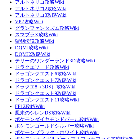
アルトネリコ攻略Wiki
アルトネリコ2攻略Wiki
アルトネリコ3攻略Wiki
VP2攻略Wiki
グランファンタズム攻略Wiki
スマブラX攻略Wiki
聖剣伝説攻略Wiki
DQMJ攻略Wiki
DQMJ2攻略Wiki
テリーのワンダーランド3D攻略Wiki
ドラクエソード攻略Wiki
ドラゴンクエスト6攻略Wiki
ドラゴンクエスト7攻略Wiki
ドラクエ8（3DS）攻略Wiki
ドラゴンクエスト9攻略Wiki
ドラゴンクエスト11攻略Wiki
FF12攻略Wiki
風来のシレンDS攻略Wiki
ポケモンダイヤモンドパール攻略Wiki
ポケモンゴールドシルバー攻略Wiki
ポケモンブラック・ホワイト攻略Wiki
ポケモン オメガルビー・アルファサファイア攻略Wiki