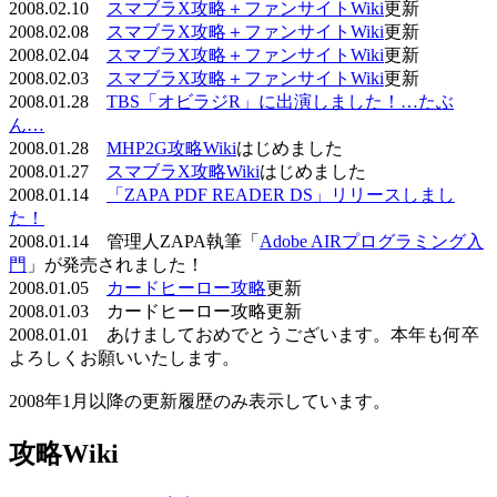
2008.02.10
スマブラX攻略＋ファンサイトWiki
更新
2008.02.08
スマブラX攻略＋ファンサイトWiki
更新
2008.02.04
スマブラX攻略＋ファンサイトWiki
更新
2008.02.03
スマブラX攻略＋ファンサイトWiki
更新
2008.01.28
TBS「オビラジR」に出演しました！…たぶ
ん…
2008.01.28
MHP2G攻略Wiki
はじめました
2008.01.27
スマブラX攻略Wiki
はじめました
2008.01.14
「ZAPA PDF READER DS」リリースしまし
た！
2008.01.14 管理人ZAPA執筆「
Adobe AIRプログラミング入
門
」が発売されました！
2008.01.05
カードヒーロー攻略
更新
2008.01.03 カードヒーロー攻略更新
2008.01.01 あけましておめでとうございます。本年も何卒
よろしくお願いいたします。
2008年1月以降の更新履歴のみ表示しています。
攻略Wiki