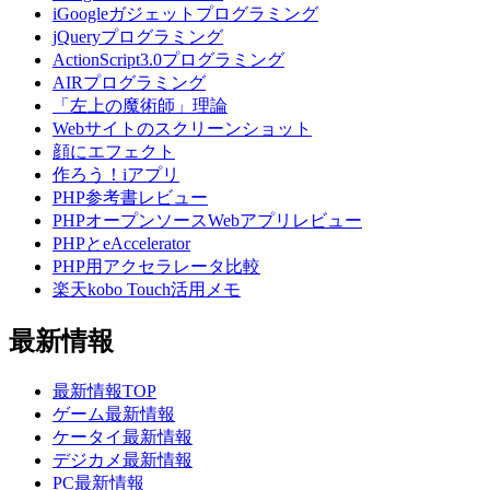
iGoogleガジェットプログラミング
jQueryプログラミング
ActionScript3.0プログラミング
AIRプログラミング
「左上の魔術師」理論
Webサイトのスクリーンショット
顔にエフェクト
作ろう！iアプリ
PHP参考書レビュー
PHPオープンソースWebアプリレビュー
PHPとeAccelerator
PHP用アクセラレータ比較
楽天kobo Touch活用メモ
最新情報
最新情報TOP
ゲーム最新情報
ケータイ最新情報
デジカメ最新情報
PC最新情報