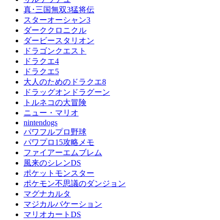
真･三国無双3猛将伝
スターオーシャン3
ダーククロニクル
ダービースタリオン
ドラゴンクエスト
ドラクエ4
ドラクエ5
大人のためのドラクエ8
ドラッグオンドラグーン
トルネコの大冒険
ニュー・マリオ
nintendogs
パワフルプロ野球
パワプロ15攻略メモ
ファイアーエムブレム
風来のシレンDS
ポケットモンスター
ポケモン不思議のダンジョン
マグナカルタ
マジカルバケーション
マリオカートDS