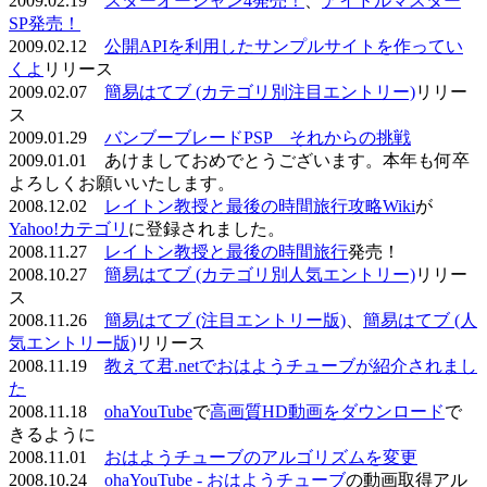
2009.02.19
スターオーシャン4発売！
、
アイドルマスター
SP発売！
2009.02.12
公開APIを利用したサンプルサイトを作ってい
くよ
リリース
2009.02.07
簡易はてブ (カテゴリ別注目エントリー)
リリー
ス
2009.01.29
バンブーブレードPSP それからの挑戦
2009.01.01 あけましておめでとうございます。本年も何卒
よろしくお願いいたします。
2008.12.02
レイトン教授と最後の時間旅行攻略Wiki
が
Yahoo!カテゴリ
に登録されました。
2008.11.27
レイトン教授と最後の時間旅行
発売！
2008.10.27
簡易はてブ (カテゴリ別人気エントリー)
リリー
ス
2008.11.26
簡易はてブ (注目エントリー版)
、
簡易はてブ (人
気エントリー版)
リリース
2008.11.19
教えて君.netでおはようチューブが紹介されまし
た
2008.11.18
ohaYouTube
で
高画質HD動画をダウンロード
で
きるように
2008.11.01
おはようチューブのアルゴリズムを変更
2008.10.24
ohaYouTube - おはようチューブ
の動画取得アル