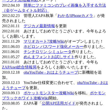
ーランド3D攻略Wiki
スタート！
2012.04.10
簡単にファミコンのプレイ画像を入手する方法
（全ゲームタイトル対応）
2012.02.23 管理人ZAPA執筆「
わかる!iPhoneカメラ
」が発
売されました
2012.01.11
デジカメ最新情報
を更新
2012.01.01 あけましておめでとうございます。今年もよろ
しくお願いします。
2011.11.29
マリオカート7攻略Wiki
がオープンしました！
2011.06.03
ホビロン パスワード強化メーカー
作りました。
2011.06.01
チンチロリン シミュレータ
作りました。
2011.05.27
めんまフォントお試しサイト
作りました。
2011.01.01 あけましておめでとうございます。今年も
ZAPAnet総合情報局
をよろしくお願いいたします。
2010.12.18
ohaYouTube - おはようチューブ
に新機能を追
加。
2010.12.13 YouTube仕様変更に合わせて、
ohaYouTube - おは
ようチューブ
を更新。
2010.09.13
ポケットモンスター攻略Wiki
を移転。
ポケモン
ブラックホワイト攻略Wiki
開始。
2010.08.05 ZAPA著「
公開API活用ガイド
が発売されまし
た。