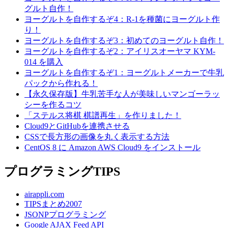
グルト自作！
ヨーグルトを自作するぞ4：R-1を種菌にヨーグルト作
り！
ヨーグルトを自作するぞ3：初めてのヨーグルト自作！
ヨーグルトを自作するぞ2：アイリスオーヤマ KYM-
014 を購入
ヨーグルトを自作するぞ1：ヨーグルトメーカーで牛乳
パックから作れる！
【永久保存版】牛乳苦手な人が美味しいマンゴーラッ
シーを作るコツ
「ステルス将棋 棋譜再生」を作りました！
Cloud9とGitHubを連携させる
CSSで長方形の画像を丸く表示する方法
CentOS 8 に Amazon AWS Cloud9 をインストール
プログラミングTIPS
airappli.com
TIPSまとめ2007
JSONPプログラミング
Google AJAX Feed API