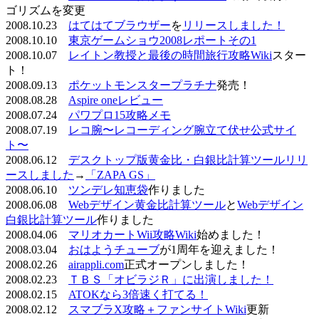
ゴリズムを変更
2008.10.23
はてはてブラウザー
を
リリースしました！
2008.10.10
東京ゲームショウ2008レポートその1
2008.10.07
レイトン教授と最後の時間旅行攻略Wiki
スター
ト！
2008.09.13
ポケットモンスタープラチナ
発売！
2008.08.28
Aspire oneレビュー
2008.07.24
パワプロ15攻略メモ
2008.07.19
レコ腕〜レコーディング腕立て伏せ公式サイ
ト〜
2008.06.12
デスクトップ版黄金比・白銀比計算ツールリリ
ースしました
→
「ZAPA GS」
2008.06.10
ツンデレ知恵袋
作りました
2008.06.08
Webデザイン黄金比計算ツール
と
Webデザイン
白銀比計算ツール
作りました
2008.04.06
マリオカートWii攻略Wiki
始めました！
2008.03.04
おはようチューブ
が1周年を迎えました！
2008.02.26
airappli.com
正式オープンしました！
2008.02.23
ＴＢＳ「オビラジＲ」に出演しました！
2008.02.15
ATOKなら3倍速く打てる！
2008.02.12
スマブラX攻略＋ファンサイトWiki
更新