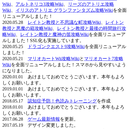
Wiki
、
アルトネリコ3攻略Wiki
、
リーズのアトリエ攻略
Wiki
、
イリスのアトリエ グランファンタズム攻略Wiki
を全面
リニューアルしました！
2020.05.28
レイトン教授と不思議な町攻略Wiki
、
レイトン
教授と悪魔の箱攻略Wiki
、
レイトン教授と最後の時間旅行攻
略Wiki
、
レイトン教授と魔神の笛攻略Wiki
を全面リニューア
ルしました！SSL化も実施しています。
2020.05.25
ドラゴンクエスト9攻略Wiki
を全面リニューアル
しました！
2020.05.21
マリオカートWii攻略Wiki
と
マリオカート7攻略
Wiki
を全面リニューアルしました！スマホから見やすいよう
になりました。
2020.01.01 あけましておめでとうございます。本年もよろ
しくお願いします。
2019.01.01 あけましておめでとうございます。本年もよろ
しくお願いします。
2018.05.17
認知症予防！色読みトレーニング
を作成
2018.01.01 あけましておめでとうございます。本年もよろ
しくお願いします。
2017.06.28
ゲーム最新情報
を更新。
2017.05.19 デザイン変更しました。