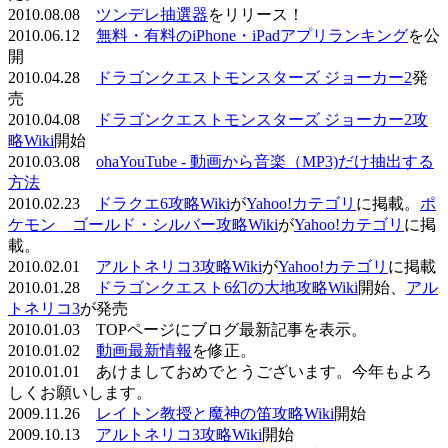
2010.08.08
ツンデレ抽選器
をリリース！
2010.06.12
無料・有料のiPhone・iPadアプリランキング
を公
開
2010.04.28
ドラゴンクエストモンスターズ ジョーカー2
発
売
2010.04.08
ドラゴンクエストモンスターズ ジョーカー2攻
略Wiki
開始
2010.03.08
ohaYouTube - 動画から音楽（MP3)だけ抽出する
方法
2010.02.23
ドラクエ6攻略Wiki
が
Yahoo!カテゴリ
に掲載。
ポ
ケモン ゴールド・シルバー攻略Wiki
が
Yahoo!カテゴリ
に掲
載。
2010.02.01
アルトネリコ3攻略Wiki
が
Yahoo!カテゴリ
に掲載
2010.01.28
ドラゴンクエスト6幻の大地攻略Wiki
開始、
アル
トネリコ3
が発売
2010.01.03 TOPページにブログ最新記事を表示。
2010.01.02
動画最新情報
を修正。
2010.01.01 あけましておめでとうございます。今年もよろ
しくお願いします。
2009.11.26
レイトン教授と魔神の笛攻略Wiki
開始
2009.10.13
アルトネリコ3攻略Wiki
開始