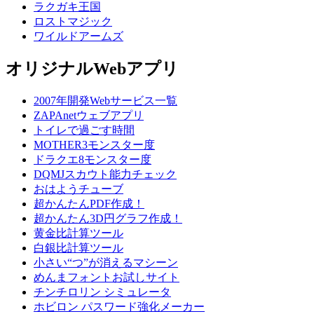
ラクガキ王国
ロストマジック
ワイルドアームズ
オリジナルWebアプリ
2007年開発Webサービス一覧
ZAPAnetウェブアプリ
トイレで過ごす時間
MOTHER3モンスター度
ドラクエ8モンスター度
DQMJスカウト能力チェック
おはようチューブ
超かんたんPDF作成！
超かんたん3D円グラフ作成！
黄金比計算ツール
白銀比計算ツール
小さい“つ”が消えるマシーン
めんまフォントお試しサイト
チンチロリン シミュレータ
ホビロン パスワード強化メーカー