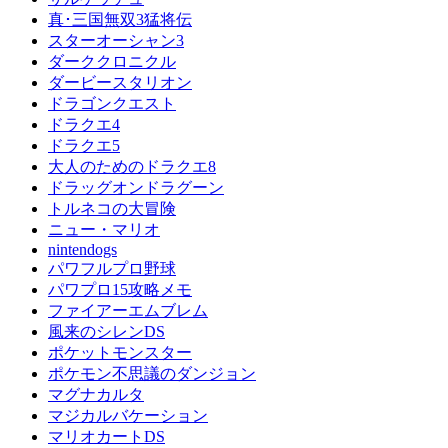
真･三国無双3猛将伝
スターオーシャン3
ダーククロニクル
ダービースタリオン
ドラゴンクエスト
ドラクエ4
ドラクエ5
大人のためのドラクエ8
ドラッグオンドラグーン
トルネコの大冒険
ニュー・マリオ
nintendogs
パワフルプロ野球
パワプロ15攻略メモ
ファイアーエムブレム
風来のシレンDS
ポケットモンスター
ポケモン不思議のダンジョン
マグナカルタ
マジカルバケーション
マリオカートDS