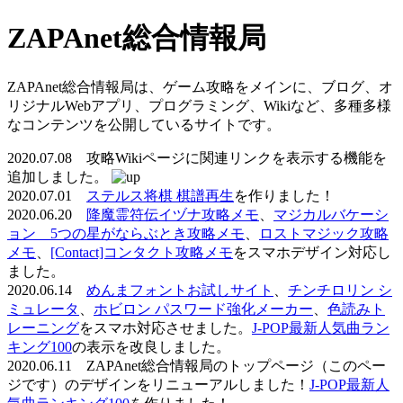
ZAPAnet総合情報局
ZAPAnet総合情報局は、ゲーム攻略をメインに、ブログ、オ
リジナルWebアプリ、プログラミング、Wikiなど、多種多様
なコンテンツを公開しているサイトです。
2020.07.08 攻略Wikiページに関連リンクを表示する機能を
追加しました。
2020.07.01
ステルス将棋 棋譜再生
を作りました！
2020.06.20
降魔霊符伝イヅナ攻略メモ
、
マジカルバケーシ
ョン 5つの星がならぶとき攻略メモ
、
ロストマジック攻略
メモ
、
[Contact]コンタクト攻略メモ
をスマホデザイン対応し
ました。
2020.06.14
めんまフォントお試しサイト
、
チンチロリン シ
ミュレータ
、
ホビロン パスワード強化メーカー
、
色読みト
レーニング
をスマホ対応させました。
J-POP最新人気曲ラン
キング100
の表示を改良しました。
2020.06.11 ZAPAnet総合情報局のトップページ（このペー
ジです）のデザインをリニューアルしました！
J-POP最新人