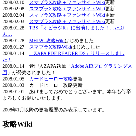
2008.02.10
スマブラX攻略＋ファンサイトWiki
更新
2008.02.08
スマブラX攻略＋ファンサイトWiki
更新
2008.02.04
スマブラX攻略＋ファンサイトWiki
更新
2008.02.03
スマブラX攻略＋ファンサイトWiki
更新
2008.01.28
TBS「オビラジR」に出演しました！…たぶ
ん…
2008.01.28
MHP2G攻略Wiki
はじめました
2008.01.27
スマブラX攻略Wiki
はじめました
2008.01.14
「ZAPA PDF READER DS」リリースしまし
た！
2008.01.14 管理人ZAPA執筆「
Adobe AIRプログラミング入
門
」が発売されました！
2008.01.05
カードヒーロー攻略
更新
2008.01.03 カードヒーロー攻略更新
2008.01.01 あけましておめでとうございます。本年も何卒
よろしくお願いいたします。
2008年1月以降の更新履歴のみ表示しています。
攻略Wiki