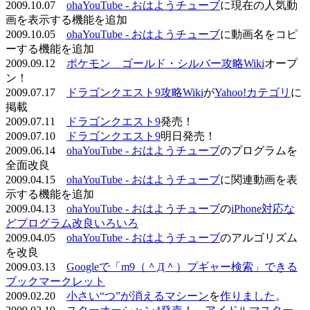
2009.10.07
ohaYouTube - おはようチューブ
に現在の人気動
画を表示する機能を追加
2009.10.05
ohaYouTube - おはようチューブ
に動画名をコピ
ーする機能を追加
2009.09.12
ポケモン ゴールド・シルバー攻略Wiki
オープ
ン！
2009.07.17
ドラゴンクエスト9攻略Wiki
が
Yahoo!カテゴリ
に
掲載
2009.07.11
ドラゴンクエスト9
発売！
2009.07.10
ドラゴンクエスト9
明日発売！
2009.06.14
ohaYouTube - おはようチューブ
のプログラムを
全面改良
2009.04.15
ohaYouTube - おはようチューブ
に関連動画を表
示する機能を追加
2009.04.13
ohaYouTube - おはようチューブ
の
iPhone対応な
どプログラム改良いろいろ
2009.04.05
ohaYouTube - おはようチューブ
のアルゴリズム
を改良
2009.03.13
Googleで「m9（＾Д＾）プギャー検索」できる
ブックマークレット
2009.02.20
小さい“つ”が消えるマシーン
を
作りました
。