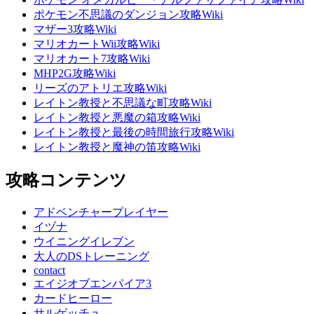
ポケモン不思議のダンジョン攻略Wiki
マザー3攻略Wiki
マリオカートWii攻略Wiki
マリオカート7攻略Wiki
MHP2G攻略Wiki
リーズのアトリエ攻略Wiki
レイトン教授と不思議な町攻略Wiki
レイトン教授と悪魔の箱攻略Wiki
レイトン教授と最後の時間旅行攻略Wiki
レイトン教授と魔神の笛攻略Wiki
攻略コンテンツ
アドベンチャープレイヤー
イヅナ
ウイニングイレブン
大人のDSトレーニング
contact
エイジオブエンパイア3
カードヒーロー
サルゲッチュ