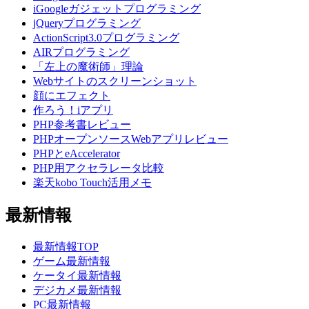
iGoogleガジェットプログラミング
jQueryプログラミング
ActionScript3.0プログラミング
AIRプログラミング
「左上の魔術師」理論
Webサイトのスクリーンショット
顔にエフェクト
作ろう！iアプリ
PHP参考書レビュー
PHPオープンソースWebアプリレビュー
PHPとeAccelerator
PHP用アクセラレータ比較
楽天kobo Touch活用メモ
最新情報
最新情報TOP
ゲーム最新情報
ケータイ最新情報
デジカメ最新情報
PC最新情報