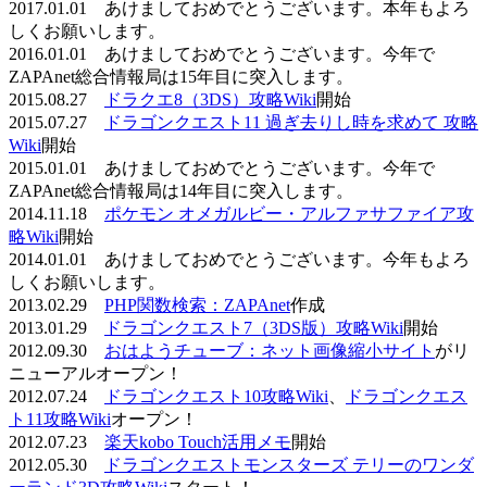
2017.01.01 あけましておめでとうございます。本年もよろ
しくお願いします。
2016.01.01 あけましておめでとうございます。今年で
ZAPAnet総合情報局は15年目に突入します。
2015.08.27
ドラクエ8（3DS）攻略Wiki
開始
2015.07.27
ドラゴンクエスト11 過ぎ去りし時を求めて 攻略
Wiki
開始
2015.01.01 あけましておめでとうございます。今年で
ZAPAnet総合情報局は14年目に突入します。
2014.11.18
ポケモン オメガルビー・アルファサファイア攻
略Wiki
開始
2014.01.01 あけましておめでとうございます。今年もよろ
しくお願いします。
2013.02.29
PHP関数検索：ZAPAnet
作成
2013.01.29
ドラゴンクエスト7（3DS版）攻略Wiki
開始
2012.09.30
おはようチューブ：ネット画像縮小サイト
がリ
ニューアルオープン！
2012.07.24
ドラゴンクエスト10攻略Wiki
、
ドラゴンクエス
ト11攻略Wiki
オープン！
2012.07.23
楽天kobo Touch活用メモ
開始
2012.05.30
ドラゴンクエストモンスターズ テリーのワンダ