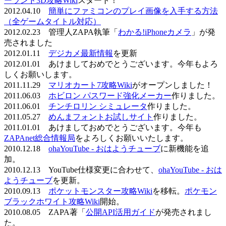
ーランド3D攻略Wiki
スタート！
2012.04.10
簡単にファミコンのプレイ画像を入手する方法
（全ゲームタイトル対応）
2012.02.23 管理人ZAPA執筆「
わかる!iPhoneカメラ
」が発
売されました
2012.01.11
デジカメ最新情報
を更新
2012.01.01 あけましておめでとうございます。今年もよろ
しくお願いします。
2011.11.29
マリオカート7攻略Wiki
がオープンしました！
2011.06.03
ホビロン パスワード強化メーカー
作りました。
2011.06.01
チンチロリン シミュレータ
作りました。
2011.05.27
めんまフォントお試しサイト
作りました。
2011.01.01 あけましておめでとうございます。今年も
ZAPAnet総合情報局
をよろしくお願いいたします。
2010.12.18
ohaYouTube - おはようチューブ
に新機能を追
加。
2010.12.13 YouTube仕様変更に合わせて、
ohaYouTube - おは
ようチューブ
を更新。
2010.09.13
ポケットモンスター攻略Wiki
を移転。
ポケモン
ブラックホワイト攻略Wiki
開始。
2010.08.05 ZAPA著「
公開API活用ガイド
が発売されまし
た。