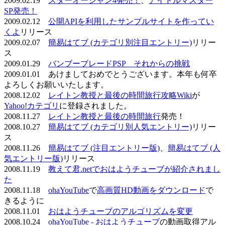
2009.02.19
スターオーシャン4発売！
、
アイドルマスター
SP発売！
2009.02.12
公開APIを利用したサンプルサイトを作ってい
くよ
リリース
2009.02.07
簡易はてブ (カテゴリ別注目エントリー)
リリー
ス
2009.01.29
バンブーブレードPSP それからの挑戦
2009.01.01 あけましておめでとうございます。本年も何卒
よろしくお願いいたします。
2008.12.02
レイトン教授と最後の時間旅行攻略Wiki
が
Yahoo!カテゴリ
に登録されました。
2008.11.27
レイトン教授と最後の時間旅行
発売！
2008.10.27
簡易はてブ (カテゴリ別人気エントリー)
リリー
ス
2008.11.26
簡易はてブ (注目エントリー版)
、
簡易はてブ (人
気エントリー版)
リリース
2008.11.19
教えて君.netでおはようチューブが紹介されまし
た
2008.11.18
ohaYouTube
で
高画質HD動画をダウンロード
で
きるように
2008.11.01
おはようチューブのアルゴリズムを変更
2008.10.24
ohaYouTube - おはようチューブ
の動画取得アル