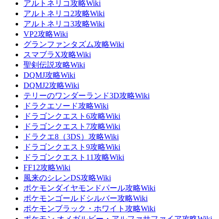
アルトネリコ攻略Wiki
アルトネリコ2攻略Wiki
アルトネリコ3攻略Wiki
VP2攻略Wiki
グランファンタズム攻略Wiki
スマブラX攻略Wiki
聖剣伝説攻略Wiki
DQMJ攻略Wiki
DQMJ2攻略Wiki
テリーのワンダーランド3D攻略Wiki
ドラクエソード攻略Wiki
ドラゴンクエスト6攻略Wiki
ドラゴンクエスト7攻略Wiki
ドラクエ8（3DS）攻略Wiki
ドラゴンクエスト9攻略Wiki
ドラゴンクエスト11攻略Wiki
FF12攻略Wiki
風来のシレンDS攻略Wiki
ポケモンダイヤモンドパール攻略Wiki
ポケモンゴールドシルバー攻略Wiki
ポケモンブラック・ホワイト攻略Wiki
ポケモン オメガルビー・アルファサファイア攻略Wiki