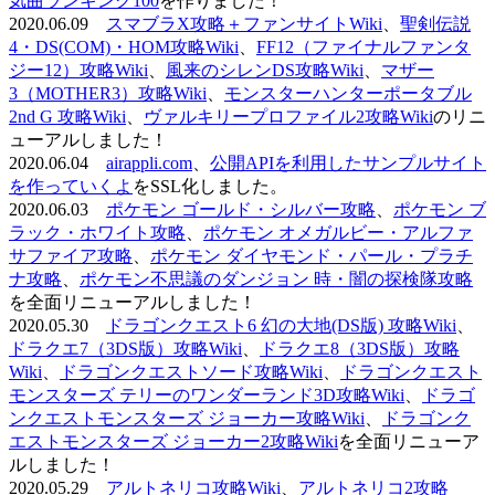
気曲ランキング100
を作りました！
2020.06.09
スマブラX攻略＋ファンサイトWiki
、
聖剣伝説
4・DS(COM)・HOM攻略Wiki
、
FF12（ファイナルファンタ
ジー12）攻略Wiki
、
風来のシレンDS攻略Wiki
、
マザー
3（MOTHER3）攻略Wiki
、
モンスターハンターポータブル
2nd G 攻略Wiki
、
ヴァルキリープロファイル2攻略Wiki
のリニ
ューアルしました！
2020.06.04
airappli.com
、
公開APIを利用したサンプルサイト
を作っていくよ
をSSL化しました。
2020.06.03
ポケモン ゴールド・シルバー攻略
、
ポケモン ブ
ラック・ホワイト攻略
、
ポケモン オメガルビー・アルファ
サファイア攻略
、
ポケモン ダイヤモンド・パール・プラチ
ナ攻略
、
ポケモン不思議のダンジョン 時・闇の探検隊攻略
を全面リニューアルしました！
2020.05.30
ドラゴンクエスト6 幻の大地(DS版) 攻略Wiki
、
ドラクエ7（3DS版）攻略Wiki
、
ドラクエ8（3DS版）攻略
Wiki
、
ドラゴンクエストソード攻略Wiki
、
ドラゴンクエスト
モンスターズ テリーのワンダーランド3D攻略Wiki
、
ドラゴ
ンクエストモンスターズ ジョーカー攻略Wiki
、
ドラゴンク
エストモンスターズ ジョーカー2攻略Wiki
を全面リニューア
ルしました！
2020.05.29
アルトネリコ攻略Wiki
、
アルトネリコ2攻略