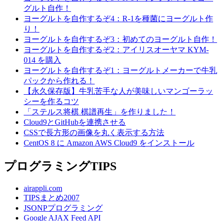
グルト自作！
ヨーグルトを自作するぞ4：R-1を種菌にヨーグルト作
り！
ヨーグルトを自作するぞ3：初めてのヨーグルト自作！
ヨーグルトを自作するぞ2：アイリスオーヤマ KYM-
014 を購入
ヨーグルトを自作するぞ1：ヨーグルトメーカーで牛乳
パックから作れる！
【永久保存版】牛乳苦手な人が美味しいマンゴーラッ
シーを作るコツ
「ステルス将棋 棋譜再生」を作りました！
Cloud9とGitHubを連携させる
CSSで長方形の画像を丸く表示する方法
CentOS 8 に Amazon AWS Cloud9 をインストール
プログラミングTIPS
airappli.com
TIPSまとめ2007
JSONPプログラミング
Google AJAX Feed API