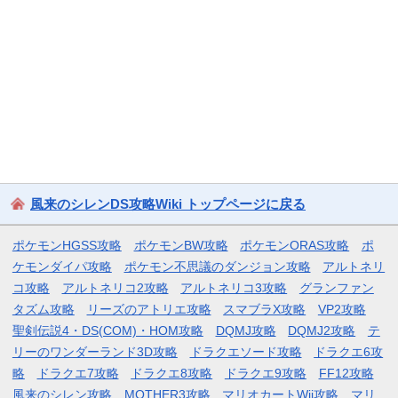
風来のシレンDS攻略Wiki トップページに戻る
ポケモンHGSS攻略
ポケモンBW攻略
ポケモンORAS攻略
ポ
ケモンダイパ攻略
ポケモン不思議のダンジョン攻略
アルトネリ
コ攻略
アルトネリコ2攻略
アルトネリコ3攻略
グランファン
タズム攻略
リーズのアトリエ攻略
スマブラX攻略
VP2攻略
聖剣伝説4・DS(COM)・HOM攻略
DQMJ攻略
DQMJ2攻略
テ
リーのワンダーランド3D攻略
ドラクエソード攻略
ドラクエ6攻
略
ドラクエ7攻略
ドラクエ8攻略
ドラクエ9攻略
FF12攻略
風来のシレン攻略
MOTHER3攻略
マリオカートWii攻略
マリ