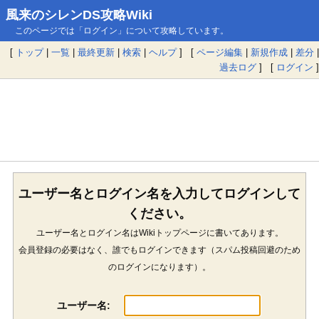
風来のシレンDS攻略Wiki
このページでは「ログイン」について攻略しています。
[
トップ
|
一覧
|
最終更新
|
検索
|
ヘルプ
] [
ページ編集
|
新規作成
|
差分
|
過去ログ
] [
ログイン
]
ユーザー名とログイン名を入力してログインして
ください。
ユーザー名とログイン名はWikiトップページに書いてあります。
会員登録の必要はなく、誰でもログインできます（スパム投稿回避のため
のログインになります）。
ユーザー名: