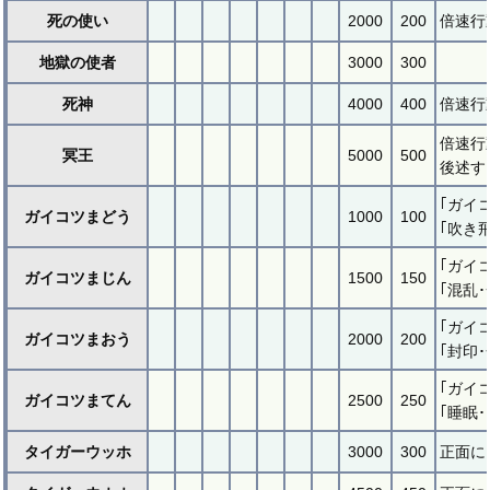
死の使い
2000
200
倍速行
地獄の使者
3000
300
死神
4000
400
倍速行
倍速行
冥王
5000
500
後述す
｢ガイ
ガイコツまどう
1000
100
｢吹き
｢ガイ
ガイコツまじん
1500
150
｢混乱
｢ガイ
ガイコツまおう
2000
200
｢封印
｢ガイ
ガイコツまてん
2500
250
｢睡眠
タイガーウッホ
3000
300
正面に