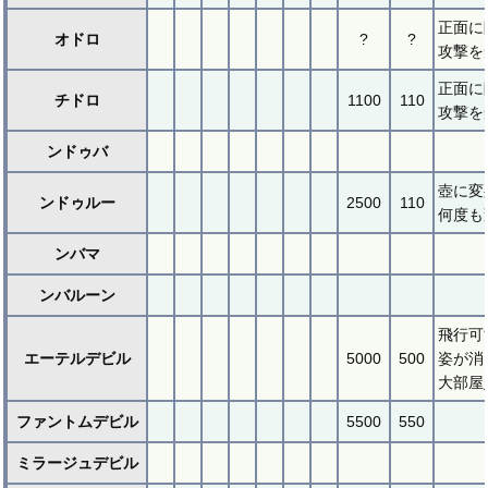
正面に
オドロ
?
?
攻撃を
正面に
チドロ
1100
110
攻撃を
ンドゥバ
壺に変
ンドゥルー
2500
110
何度も
ンバマ
ンバルーン
飛行可
エーテルデビル
5000
500
姿が消
大部屋
ファントムデビル
5500
550
ミラージュデビル