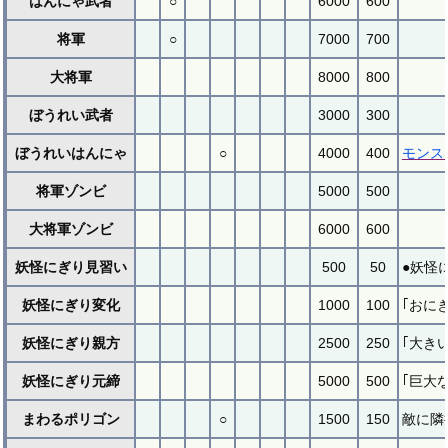
はんにゃ武者
○
6000
600
将軍
○
7000
700
大将軍
8000
800
ぼうれい武者
3000
300
ぼうれいはんにゃ
○
4000
400
モンス
将軍ゾンビ
5000
500
大将軍ゾンビ
6000
600
妖怪にぎり見習い
500
50
●妖怪
妖怪にぎり変化
1000
100
｢おに
妖怪にぎり親方
2500
250
｢大き
妖怪にぎり元締
5000
500
｢巨大
まわるポリゴン
○
1500
150
敵に隣