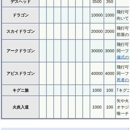
デスヘッド
3500
350
飛行可
ドラゴン
10000
1000
向いて
飛行可
スカイドラゴン
20000
2000
部屋の
飛行可
アークドラゴン
30000
3000
同一フ
儀式の
飛行可
アビスドラゴン
40000
4000
同一フ
死者の
キグニ族
1000
100
｢キグ
矢や火
火炎入道
1000
100
オヤジ
唯一チ