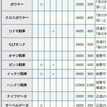
｢木の
ボウヤー
□
2000
200
深い
ダ
｢鉄の
クロスボウヤー
4000
400
深い
ダ
倍速行
コドモ戦車
○
4500
450
｢鉄の
倍速行
ちびタンク
5000
500
｢銀の
オヤジ戦車
3000
300
砲撃可
ガンコ戦車
□
○
6000
600
砲撃可
イッテツ戦車
□
○
9000
900
砲撃可
砲撃可
ヘンクツ戦車
12000
1200
殲滅力
ナイフゲータ
2000
200
正面の
サーベルゲータ
□
4000
400
正面の