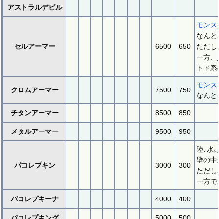
アストラルデビル
モンス
なんと
セルアーマー
6500
650
ただし
一方、
トド系
モンス
クロムアーマー
7500
750
なんと
チタンアーマー
8500
850
メタルアーマー
9500
950
陸､水
壁の中
パコレプキン
3000
300
ただし
一方で
パコレプキーナ
4000
400
パコレプキング
5000
500