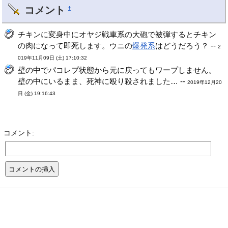
コメント
†
チキンに変身中にオヤジ戦車系の大砲で被弾するとチキン
の肉になって即死します。ウニの
爆発系
はどうだろう？ --
2
019年11月09日 (土) 17:10:32
壁の中でパコレプ状態から元に戻ってもワープしません。
壁の中にいるまま、死神に殴り殺されました… --
2019年12月20
日 (金) 19:16:43
コメント: