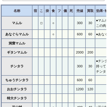
名称
宿
こ
掛
食
フ
儀
死
売値
買取
効果･
●マム
マムル
□
○
300
30
この肉
あなぐらマムル
○
600
60
●あな
洞窟マムル
ギタンマムル
2000
200
●チン
チンタラ
300
30
持って
チンタラ
ちゅうチンタラ
600
60
おおチンタラ
1200
120
特大チンタラ