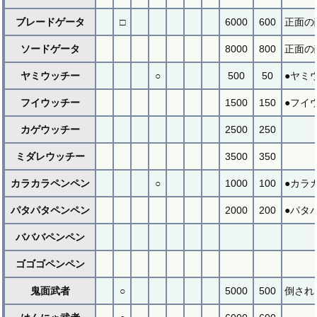
ブレードゲータ
□
6000
600
正面の
ソードゲータ
8000
800
正面の
ヤミウッチー
○
500
50
●ヤミ
フイウッチー
1500
150
●フイ
カゲウッチー
2500
250
ミダレウッチー
3500
350
カラカラペンペン
○
1000
100
●カラ
パタパタペンペン
2000
200
●パタ
バババペンペン
ゴゴゴペンペン
鬼面武者
○
5000
500
倒され