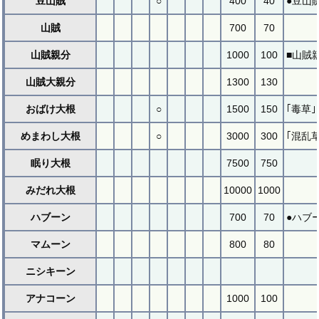
豆山賊
○
400
40
●豆山
山賊
700
70
山賊親分
1000
100
■山賊
山賊大親分
1300
130
おばけ大根
○
1500
150
｢毒草
めまわし大根
○
3000
300
｢混乱
眠り大根
7500
750
みだれ大根
10000
1000
ハブーン
700
70
●ハブ
マムーン
800
80
ニシキーン
アナコーン
1000
100