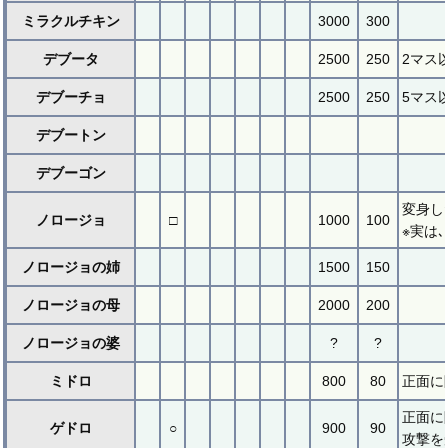
ミラクルチキン
3000
300
デブータ
2500
250
2マス
デブーチョ
2500
250
5マス
デブートン
デブーゴン
変身し
ノロージョ
□
1000
100
※実は
ノロージョの姉
1500
150
ノロージョの母
2000
200
ノロージョの婆
?
?
ミドロ
800
80
正面に
正面に
ゲドロ
○
900
90
攻撃を