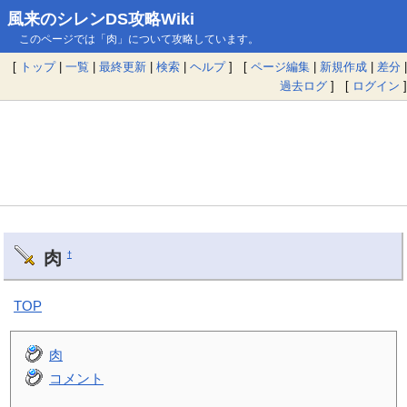
風来のシレンDS攻略Wiki
このページでは「肉」について攻略しています。
[
トップ
|
一覧
|
最終更新
|
検索
|
ヘルプ
] [
ページ編集
|
新規作成
|
差分
|
過去ログ
] [
ログイン
]
肉
†
TOP
肉
コメント