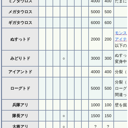
ミノタウロス
4000
400
たまに
メガタウロス
5000
500
ギガタウロス
6000
600
モンス
ぬすっトド
2000
200
アイテ
以下の
ぬすっ
みどりトド
○
3000
300
変身中
アイアントド
4000
400
分裂（
分裂（
ローグトド
5000
500
ローグ
間違っ
兵隊アリ
1000
100
壁を掘
隊長アリ
○
1500
150
大将アリ
○
?
?