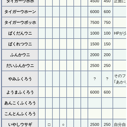
タイガーウホホ
4500
450
正面に
タイガーウホーン
6000
600
タイガーウボッホ
7500
750
ばくだんウニ
1000
100
HPが
ばくれつウニ
1500
150
ふんかウニ
2000
200
だいふんかウニ
2500
250
そのフ
やみふくろう
?
?
｢あか
ようまふくろう
6000
600
あんこくふくろう
こんとんふくろう
いやしウサギ
□
○
2500
250
自分自