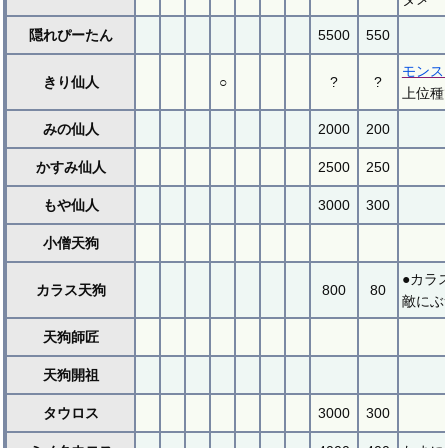
隠れぴーたん
5500
550
モンス
きり仙人
○
?
?
上位種
みの仙人
2000
200
かすみ仙人
2500
250
もや仙人
3000
300
小僧天狗
●カラ
カラス天狗
800
80
敵にぶ
天狗師匠
天狗開祖
タウロス
3000
300