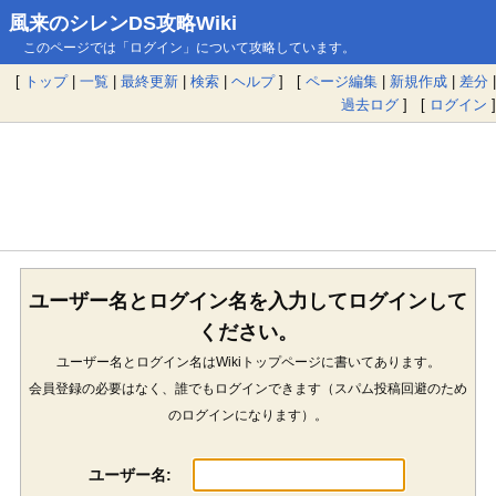
風来のシレンDS攻略Wiki
このページでは「ログイン」について攻略しています。
[
トップ
|
一覧
|
最終更新
|
検索
|
ヘルプ
] [
ページ編集
|
新規作成
|
差分
|
過去ログ
] [
ログイン
]
ユーザー名とログイン名を入力してログインして
ください。
ユーザー名とログイン名はWikiトップページに書いてあります。
会員登録の必要はなく、誰でもログインできます（スパム投稿回避のため
のログインになります）。
ユーザー名: