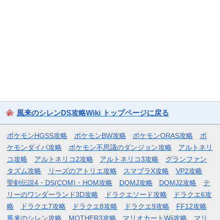
風来のシレンDS攻略Wiki トップページに戻る
ポケモンHGSS攻略
ポケモンBW攻略
ポケモンORAS攻略
ポ
ケモンダイパ攻略
ポケモン不思議のダンジョン攻略
アルトネリ
コ攻略
アルトネリコ2攻略
アルトネリコ3攻略
グランファン
タズム攻略
リーズのアトリエ攻略
スマブラX攻略
VP2攻略
聖剣伝説4・DS(COM)・HOM攻略
DQMJ攻略
DQMJ2攻略
テ
リーのワンダーランド3D攻略
ドラクエソード攻略
ドラクエ6攻
略
ドラクエ7攻略
ドラクエ8攻略
ドラクエ9攻略
FF12攻略
風来のシレン攻略
MOTHER3攻略
マリオカートWii攻略
マリ