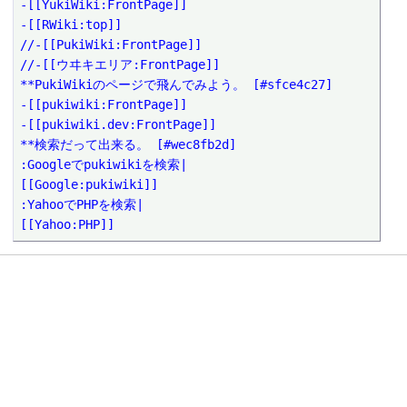
-[[YukiWiki:FrontPage]] 

-[[RWiki:top]] 

//-[[PukiWiki:FrontPage]] 

//-[[ウヰキエリア:FrontPage]]

**PukiWikiのページで飛んでみよう。 [#sfce4c27]

-[[pukiwiki:FrontPage]]

-[[pukiwiki.dev:FrontPage]]

**検索だって出来る。 [#wec8fb2d]

:Googleでpukiwikiを検索|

[[Google:pukiwiki]]

:YahooでPHPを検索|

[[Yahoo:PHP]]