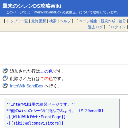
風来のシレンDS攻略Wiki
このページでは「InterWikiSandBox の変更点」について攻略しています。
[
トップ
|
一覧
|
最終更新
|
検索
|
ヘルプ
] [
ページ編集
|
新規作成
|
差分
|
過去ログ
] [
ログイン
]
追加された行は
この色
です。
削除された行は
この色
です。
InterWikiSandBox
へ行く。
''InterWiki用の練習ページです。''

**他のWikiのページに飛んでみよう。 [#t20eea48]

-[[WikiWikiWeb:FrontPage]]

-[[Tiki:WelcomeVisitors]] 
