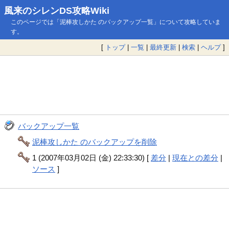
風来のシレンDS攻略Wiki
このページでは「泥棒攻しかた のバックアップ一覧」について攻略していま
す。
[
トップ
|
一覧
|
最終更新
|
検索
|
ヘルプ
]
バックアップ一覧
泥棒攻しかた のバックアップを削除
1 (2007年03月02日 (金) 22:33:30) [
差分
|
現在との差分
|
ソース
]