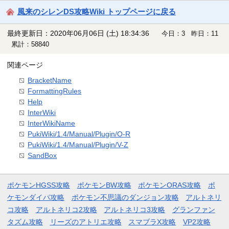
風来のシレンDS攻略Wiki トップページに戻る
最終更新日：2020年06月06日 (土) 18:34:36
今日：3 昨日：11
累計：58840
関連ページ
BracketName
FormattingRules
Help
InterWiki
InterWikiName
PukiWiki/1.4/Manual/Plugin/O-R
PukiWiki/1.4/Manual/Plugin/V-Z
SandBox
ポケモンHGSS攻略
ポケモンBW攻略
ポケモンORAS攻略
ポ
ケモンダイパ攻略
ポケモン不思議のダンジョン攻略
アルトネリ
コ攻略
アルトネリコ2攻略
アルトネリコ3攻略
グランファン
タズム攻略
リーズのアトリエ攻略
スマブラX攻略
VP2攻略