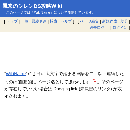
風来のシレンDS攻略Wiki
このページでは「WikiName」について攻略しています。
[
トップ
|
一覧
|
最終更新
|
検索
|
ヘルプ
] [
ページ編集
|
新規作成
|
差分
|
過去ログ
] [
ログイン
]
"
WikiName
" のように大文字で始まる単語を二つ以上連結した
*1
ものは(自動的に)ページ名として扱われます
。そのページ
が存在していない場合は Dangling link (未決定のリンク) が表
示されます。