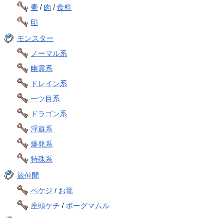
壷
/
肉
/
食料
印
モンスター
ノーマル系
幽霊系
ドレイン系
一ツ目系
ドラゴン系
浮遊系
爆発系
特殊系
旅仲間
ペケジ
/
お竜
座頭ケチ
/
ボーグマムル