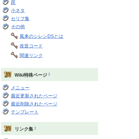
罠
小ネタ
セリフ集
その他
風来のシレンDSとは
改造コード
関連リンク
†
Wiki特殊ページ
メニュー
最近更新されたページ
最近削除されたページ
テンプレート
†
リンク集