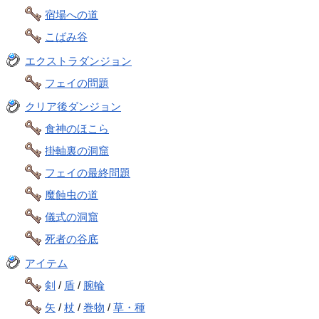
宿場への道
こばみ谷
エクストラダンジョン
フェイの問題
クリア後ダンジョン
食神のほこら
掛軸裏の洞窟
フェイの最終問題
魔蝕虫の道
儀式の洞窟
死者の谷底
アイテム
剣
/
盾
/
腕輪
矢
/
杖
/
巻物
/
草・種