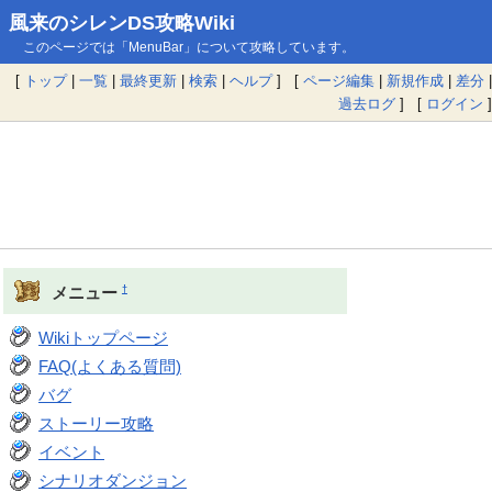
風来のシレンDS攻略Wiki
このページでは「MenuBar」について攻略しています。
[
トップ
|
一覧
|
最終更新
|
検索
|
ヘルプ
] [
ページ編集
|
新規作成
|
差分
|
過去ログ
] [
ログイン
]
†
メニュー
Wikiトップページ
FAQ(よくある質問)
バグ
ストーリー攻略
イベント
シナリオダンジョン