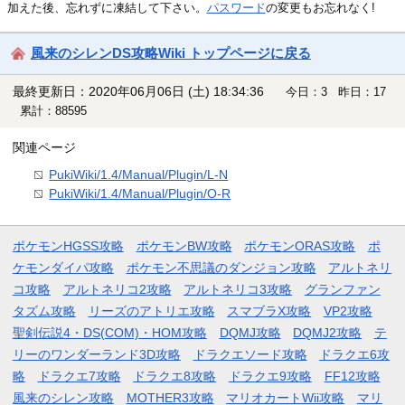
加えた後、忘れずに凍結して下さい。
パスワード
の変更もお忘れなく!
風来のシレンDS攻略Wiki トップページに戻る
最終更新日：2020年06月06日 (土) 18:34:36
今日：3 昨日：17
累計：88595
関連ページ
PukiWiki/1.4/Manual/Plugin/L-N
PukiWiki/1.4/Manual/Plugin/O-R
ポケモンHGSS攻略
ポケモンBW攻略
ポケモンORAS攻略
ポ
ケモンダイパ攻略
ポケモン不思議のダンジョン攻略
アルトネリ
コ攻略
アルトネリコ2攻略
アルトネリコ3攻略
グランファン
タズム攻略
リーズのアトリエ攻略
スマブラX攻略
VP2攻略
聖剣伝説4・DS(COM)・HOM攻略
DQMJ攻略
DQMJ2攻略
テ
リーのワンダーランド3D攻略
ドラクエソード攻略
ドラクエ6攻
略
ドラクエ7攻略
ドラクエ8攻略
ドラクエ9攻略
FF12攻略
風来のシレン攻略
MOTHER3攻略
マリオカートWii攻略
マリ