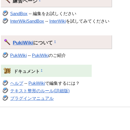
練習ページ
SandBox
-- 編集をお試しください
InterWikiSandBox
--
InterWiki
を試してみてください
PukiWiki
について
†
PukiWiki
--
PukiWiki
のご紹介
†
ドキュメント
ヘルプ
--
PukiWiki
で編集するには？
テキスト整形のルール(詳細版)
プラグインマニュアル