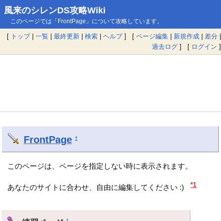
風来のシレンDS攻略Wiki
このページでは「FrontPage」について攻略しています。
[
トップ
|
一覧
|
最終更新
|
検索
|
ヘルプ
] [
ページ編集
|
新規作成
|
差分
|
過去ログ
] [
ログイン
]
FrontPage
†
このページは、ページを指定しない時に表示されます。
*1
あなたのサイトに合わせ、自由に編集してください :)
†