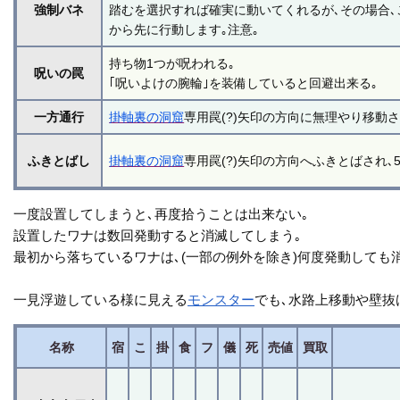
強制バネ
踏むを選択すれば確実に動いてくれるが､その場合､
から先に行動します｡注意｡
持ち物1つが呪われる｡
呪いの罠
｢呪いよけの腕輪｣を装備していると回避出来る｡
一方通行
掛軸裏の洞窟
専用罠(?)矢印の方向に無理やり移動
ふきとばし
掛軸裏の洞窟
専用罠(?)矢印の方向へふきとばされ､
一度設置してしまうと､再度拾うことは出来ない｡
設置したワナは数回発動すると消滅してしまう｡
最初から落ちているワナは､(一部の例外を除き)何度発動しても
一見浮遊している様に見える
モンスター
でも､水路上移動や壁抜
名称
宿
こ
掛
食
フ
儀
死
売値
買取