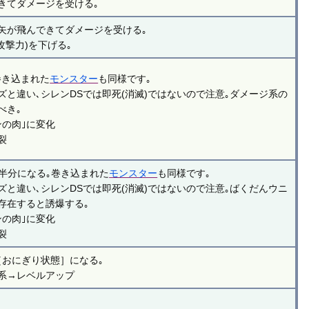
きてダメージを受ける｡
矢が飛んできてダメージを受ける｡
攻撃力)を下げる｡
巻き込まれた
モンスター
も同様です｡
ズと違い､シレンDSでは即死(消滅)ではないので注意｡ダメージ系の
べき｡
ンの肉｣に変化
裂
)半分になる｡巻き込まれた
モンスター
も同様です｡
ズと違い､シレンDSでは即死(消滅)ではないので注意｡ばくだんウニ
存在すると誘爆する｡
ンの肉｣に変化
裂
［おにぎり状態］になる｡
系→レベルアップ