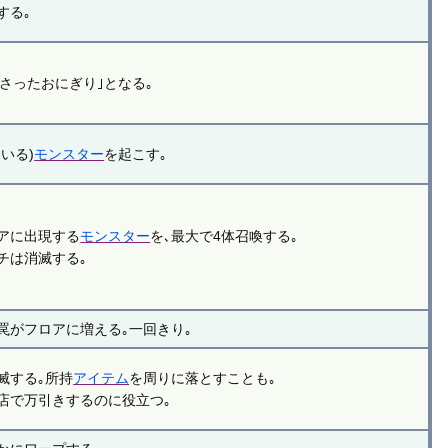
する｡
くさったおにぎり｣となる｡
いる)
モンスター
を起こす｡
アに出現する
モンスター
を､最大で4体召喚する｡
チは消滅する｡
罠がフロアに増える｡一回きり｡
滅する｡所持
アイテム
を周りに落とすことも｡
店で万引きするのに役立つ｡