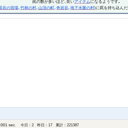
罠の数が多いほど､良い
アイテム
になるようです｡
渓谷の宿場
､
竹林の村
､
山頂の町
､
奇岩谷
､
地下水脈の村
)に罠を持ち込んだ
001 sec.
今日：2 昨日：17 累計：221387