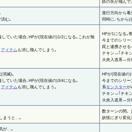
鉄の矢が飛んで
｡
進行方向から毒
済む｡
同時に､ちから(
HPが1になる｡
していた場合､HPが(現在値の)1/2になる｡これが無
今までのシリー
罠と連携させる
､
アイテム
も消し飛んでしまう｡
チキン→｢チキ
火炎入道系→分
(消滅)｡
HPが(現在値の
ていた場合､HPが(現在値の)3/4になる｡
今までのシリー
､
アイテム
も消し飛んでしまう｡
系
モンスター
が
チキン→｢チキ
火炎入道系→分
数ターンの間､
しまうと…｡
妖怪にぎり変化
気が…｡