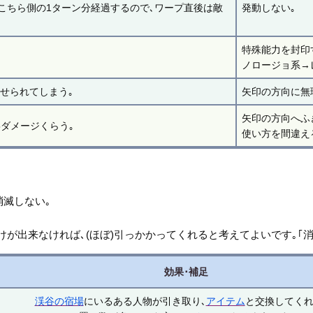
こちら側の1ターン分経過するので､ワープ直後は敵
発動しない｡
特殊能力を封印
ノロージョ系→
させられてしまう｡
矢印の方向に無
矢印の方向へふ
5ダメージくらう｡
使い方を間違え
消滅しない｡
けが出来なければ､(ほぼ)引っかかってくれると考えてよいです｡｢
効果･補足
渓谷の宿場
にいるある人物が引き取り､
アイテム
と交換してくれ