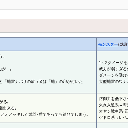
モンスター
に掛
う｡
1～2ダメージを
｣が…｡
威力が弱すぎる
ダメージを受け
と「地雷ナバリの盾（又は「地」の印が付いた
大型地雷のワナ
防御力を低下させ
がる｡
火炎入道系→即
避出来る｡
オヤジ戦車系･
たとえメッキした武器･盾であっても錆びてしまう｡
ゲドロ系→レベ