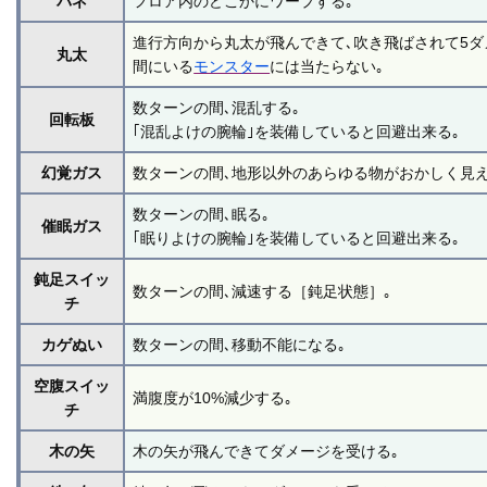
バネ
フロア内のどこかにワープする｡
進行方向から丸太が飛んできて､吹き飛ばされて5ダ
丸太
間にいる
モンスター
には当たらない｡
数ターンの間､混乱する｡
回転板
｢混乱よけの腕輪｣を装備していると回避出来る｡
幻覚ガス
数ターンの間､地形以外のあらゆる物がおかしく見え
数ターンの間､眠る｡
催眠ガス
｢眠りよけの腕輪｣を装備していると回避出来る｡
鈍足スイッ
数ターンの間､減速する［鈍足状態］｡
チ
カゲぬい
数ターンの間､移動不能になる｡
空腹スイッ
満腹度が10%減少する｡
チ
木の矢
木の矢が飛んできてダメージを受ける｡