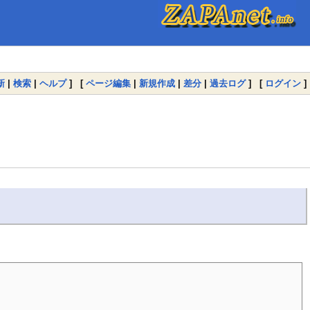
新
|
検索
|
ヘルプ
] [
ページ編集
|
新規作成
|
差分
|
過去ログ
] [
ログイン
]