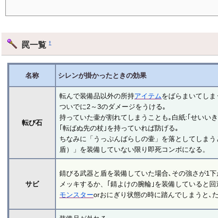
罠一覧
†
名称
シレンが掛かったときの効果
転んで装備品以外の所持
アイテム
をばらまいてしま
ついでに2～3のダメージをうける｡
持っていた壷が割れてしまうことも｡白紙:｢せいいき
転び石
｢転ばぬ先の杖｣を持っていれば防げる｡
ちなみに「うっぷんばらしの壷」を落としてしまう
盾）」を装備していない限り即死コンボになる。
錆びる武器と盾を装備していた場合､その強さが1下
サビ
メッキするか、｢錆よけの腕輪｣を装備していると回
モンスター
orおにぎり状態の時に踏んでしまうと､