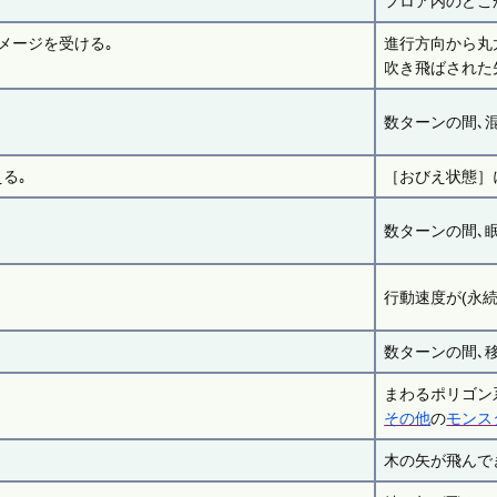
フロア内のどこ
メージを受ける｡
進行方向から丸
吹き飛ばされた
数ターンの間､
る｡
［おびえ状態］
数ターンの間､眠
行動速度が(永続
数ターンの間､
まわるポリゴン
その他
の
モンス
木の矢が飛んで