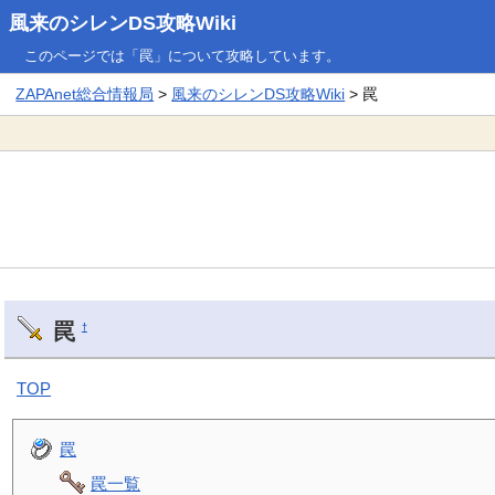
風来のシレンDS攻略Wiki
このページでは「罠」について攻略しています。
ZAPAnet総合情報局
>
風来のシレンDS攻略Wiki
> 罠
罠
†
TOP
罠
罠一覧