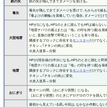
鉄の矢
鉄の矢が飛んできてダメージを受ける｡
毒矢が飛んできてダメージを受けて､ちからが1減る
毒矢
｢毒よけの腕輪｣を装備していた場合､ダメージだけで
HPが1になる｡HP1のときに踏んでもHPは減らない｡
｢地雷ナバリの盾｣(または『地』の印を持つ盾)を装備
いと､直後の攻撃で即死ということも有り得る｡
大型地雷
隣接するブロックに存在する
モンスター
だけでなく
チキン→｢チキンの肉｣に変化
火炎入道系→分裂
HPが(現在値の)半分になる｡HP1のときに踏むと即死
｢地雷ナバリの盾｣(または『地』の印を持つ盾)を装備し
地雷
隣接するブロックに存在する
モンスター
だけでなく
チキン→｢チキンの肉｣に変化
火炎入道系→分裂
数ターンの間､［おにぎり状態］になる｡
おにぎり
［おにぎり状態］のときにデロデロのワナを踏んで
最初から見えている罠｡今回は､なかなか作動しない