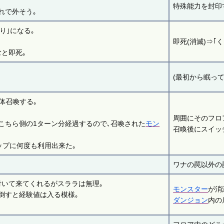
特殊能力を封印
れで外そう｡
り｣になる｡
即死(消滅)⇒｢
と即死｡
(最初から眠って
4体召喚する｡
周囲にそのフロ
こちら側の1ターン分経過するので､召喚された
モン
召喚後にスイッ
ップに何度も利用出来た｡
ワナの罠以外の
付いて来てくれるがスララは無理｡
モンスター
が消
倒すと経験値は入る模様｡
ダンジョン
内の