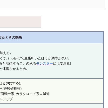
けたときの効果
与える｡
ので､引っ掛けて直接叩いたほうが効率が良い｡
ると増殖することのある
モンスター
には要注意!
と連携させると吉｡
る(0にする)｡
死(経験値獲得)
正面戦士系･カラクロイド系→減速
ルアップ