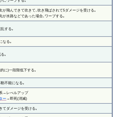
かにワープする｡
太が飛んできて吹きて､吹き飛ばされて5ダメージを受ける｡
先が水路などであった場合､ワープする｡
混乱する｡
になる｡
る｡
的に)一段階低下する｡
移動不能になる｡
系→レべルアップ
ター
→即死(消滅)
きてダメージを受ける｡