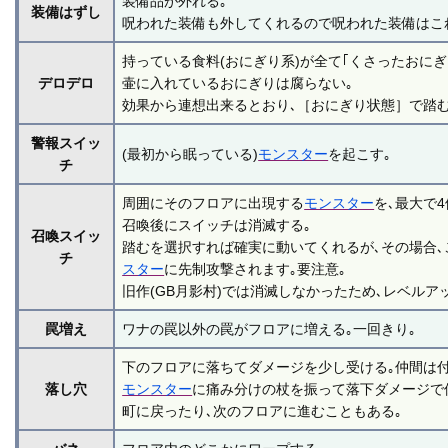
装備品が外れる｡
装備はずし
呪われた装備も外してくれるので呪われた装備はこ
持っている食料(おにぎり系)が全て｢くさったおにぎ
デロデロ
壷に入れているおにぎりは腐らない｡
効果から連想出来るとおり､［おにぎり状態］で踏む
警報スイッ
(最初から眠っている)
モンスター
を起こす｡
チ
周囲にそのフロアに出現する
モンスター
を､最大で
召喚後にスイッチは消滅する｡
召喚スイッ
踏むを選択すれば確実に動いてくれるが､その場合､
チ
スター
に先制攻撃されます｡要注意｡
旧作(GB月影村)では消滅しなかったため､レベルア
罠増え
ワナの罠以外の罠がフロアに増える｡一回きり｡
下のフロアに落ちてダメージを少し受ける｡仲間は
落し穴
モンスター
に痛み分けの杖を振って落下ダメージで
町に戻ったり､次のフロアに進むこともある｡