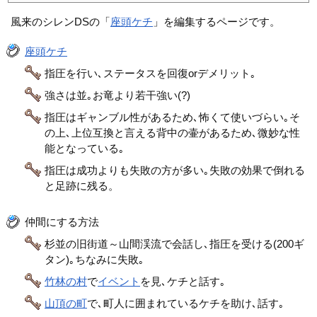
風来のシレンDSの「
座頭ケチ
」を編集するページです。
座頭ケチ
指圧を行い､ステータスを回復orデメリット｡
強さは並｡お竜より若干強い(?)
指圧はギャンブル性があるため､怖くて使いづらい｡そ
の上､上位互換と言える背中の壷があるため､微妙な性
能となっている｡
指圧は成功よりも失敗の方が多い｡失敗の効果で倒れる
と足跡に残る。
仲間にする方法
杉並の旧街道～山間渓流で会話し､指圧を受ける(200ギ
タン)｡ちなみに失敗｡
竹林の村
で
イベント
を見､ケチと話す｡
山頂の町
で､町人に囲まれているケチを助け､話す｡