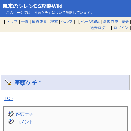
風来のシレンDS攻略Wiki
このページでは「座頭ケチ」について攻略しています。
[
トップ
|
一覧
|
最終更新
|
検索
|
ヘルプ
] [
ページ編集
|
新規作成
|
差分
|
過去ログ
] [
ログイン
]
座頭ケチ
†
TOP
座頭ケチ
コメント