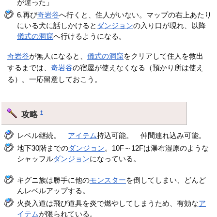
が違った」
6.再び
奇岩谷
へ行くと、住人がいない。マップの右上あたり
にいる犬に話しかけると
ダンジョン
の入り口が現れ、以降
儀式の洞窟
へ行けるようになる。
奇岩谷
が無人になると、
儀式の洞窟
をクリアして住人を救出
するまでは、
奇岩谷
の宿屋が使えなくなる（預かり所は使え
る）。一応留意しておこう。
攻略
†
レベル継続。
アイテム
持込可能。 仲間連れ込み可能。
地下30階までの
ダンジョン
。10F～12Fは瀑布湿原のような
シャッフル
ダンジョン
になっている。
キグニ族は勝手に他の
モンスター
を倒してしまい、どんど
んレベルアップする。
火炎入道は飛び道具を炎で燃やしてしまうため、有効な
ア
イテム
が限られている。