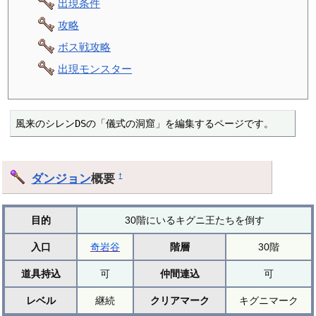
出現条件
攻略
ボス戦攻略
出現モンスター
風来のシレンDSの「儀式の洞窟」を編集するページです。
ダンジョン
概要
†
目的
30階にいるキグニ王たちを倒す
入口
奇岩谷
階層
30階
道具持込
可
仲間連込
可
レベル
継続
クリアマーク
キグニマーク