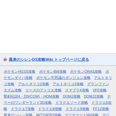
風来のシレンDS攻略Wiki トップページに戻る
ポケモンHGSS攻略
ポケモンBW攻略
ポケモンORAS攻略
ポ
ケモンダイパ攻略
ポケモン不思議のダンジョン攻略
アルトネリ
コ攻略
アルトネリコ2攻略
アルトネリコ3攻略
グランファン
タズム攻略
リーズのアトリエ攻略
スマブラX攻略
VP2攻略
聖剣伝説4・DS(COM)・HOM攻略
DQMJ攻略
DQMJ2攻略
テ
リーのワンダーランド3D攻略
ドラクエソード攻略
ドラクエ6攻
略
ドラクエ7攻略
ドラクエ8攻略
ドラクエ9攻略
FF12攻略
風来のシレン攻略
MOTHER3攻略
マリオカートWii攻略
マリ