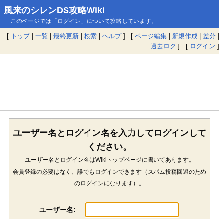
風来のシレンDS攻略Wiki
このページでは「ログイン」について攻略しています。
[
トップ
|
一覧
|
最終更新
|
検索
|
ヘルプ
] [
ページ編集
|
新規作成
|
差分
|
過去ログ
] [
ログイン
]
ユーザー名とログイン名を入力してログインして
ください。
ユーザー名とログイン名はWikiトップページに書いてあります。
会員登録の必要はなく、誰でもログインできます（スパム投稿回避のため
のログインになります）。
ユーザー名: