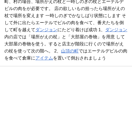
町、村の場合、場所がえの杖と一時しのぎの杖とエーテルデ
ビルの肉をが必要です。 店の欲しいもの拾ったら場所がえの
杖で場所を変えます 一時しのぎでかなしばり状態にします そ
して外に出たらエーテルでビルの肉を食べて、番犬たちを倒
して町を越えて
ダンジョン
にたどり着けば成功 1、
ダンジョン
内の店では「場所がえの杖」と「大部屋の巻物」を用意 して
大部屋の巻物を使う。すると店主が階段に行くので場所がえ
の杖を使って次の階へ。 2、
山頂の町
ではエーテルデビルの肉
を食べて倉庫に
アイテム
を置いて倒おされましょう