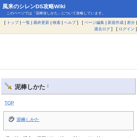
風来のシレンDS攻略Wiki
このページでは「泥棒攻しかた」について攻略しています。
[
トップ
|
一覧
|
最終更新
|
検索
|
ヘルプ
] [
ページ編集
|
新規作成
|
差分
|
過去ログ
] [
ログイン
]
泥棒しかた
†
TOP
泥棒しかた