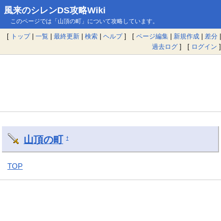
風来のシレンDS攻略Wiki
このページでは「山頂の町」について攻略しています。
[
トップ
|
一覧
|
最終更新
|
検索
|
ヘルプ
] [
ページ編集
|
新規作成
|
差分
|
過去ログ
] [
ログイン
]
山頂の町
†
TOP