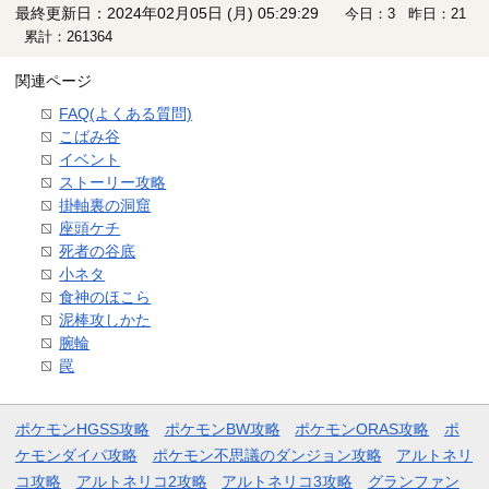
最終更新日：2024年02月05日 (月) 05:29:29
今日：3 昨日：21
累計：261364
関連ページ
FAQ(よくある質問)
こばみ谷
イベント
ストーリー攻略
掛軸裏の洞窟
座頭ケチ
死者の谷底
小ネタ
食神のほこら
泥棒攻しかた
腕輪
罠
ポケモンHGSS攻略
ポケモンBW攻略
ポケモンORAS攻略
ポ
ケモンダイパ攻略
ポケモン不思議のダンジョン攻略
アルトネリ
コ攻略
アルトネリコ2攻略
アルトネリコ3攻略
グランファン