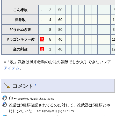
こん棒改
-
2
50
8
長巻改
-
4
60
1
どうたぬき改
-
8
80
3
ドラゴンキラー改
竜
5
40
11
金の剣改
金
1
40
12
※「改」武器は風来救助のお礼の報酬でしか入手できないレア
アイテム
。
コメント
†
印 --
2019年03月21日 (木) 23:49:57
改盾は9種類確認されてるのに対して、改武器は5種類とや
けに少ないな --
2019年04月02日 (火) 01:01:55