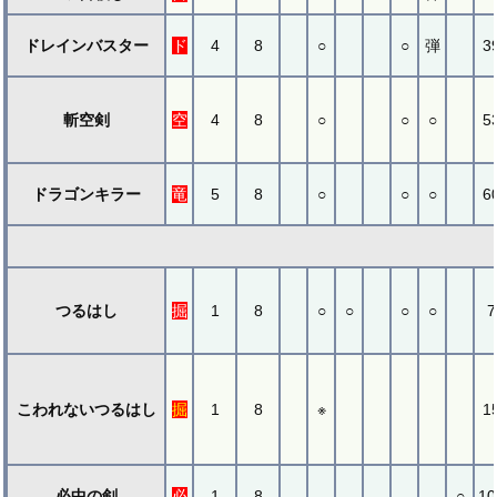
ドレインバスター
ド
4
8
○
○
弾
3
斬空剣
空
4
8
○
○
○
5
ドラゴンキラー
竜
5
8
○
○
○
6
つるはし
掘
1
8
○
○
○
○
7
こわれないつるはし
掘
1
8
※
1
必中の剣
必
1
8
○
10