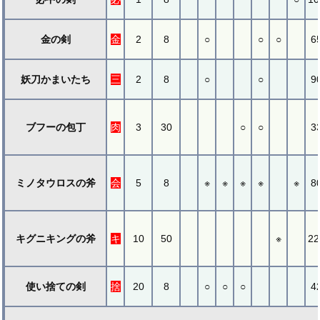
金の剣
金
2
8
○
○
○
6
妖刀かまいたち
三
2
8
○
○
9
ブフーの包丁
肉
3
30
○
○
3
ミノタウロスの斧
会
5
8
※
※
※
※
※
8
キグニキングの斧
キ
10
50
※
22
使い捨ての剣
捨
20
8
○
○
○
4