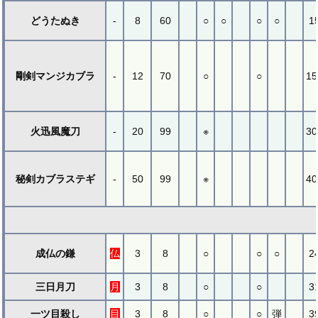
どうたぬき
-
8
60
○
○
○
○
1
剛剣マンジカブラ
-
12
70
○
○
15
火迅風魔刀
-
20
99
※
30
秘剣カブラステギ
-
50
99
※
40
成仏の鎌
仏
3
8
○
○
○
2
三日月刀
月
3
8
○
○
3
一ツ目殺し
目
3
8
○
○
弾
3