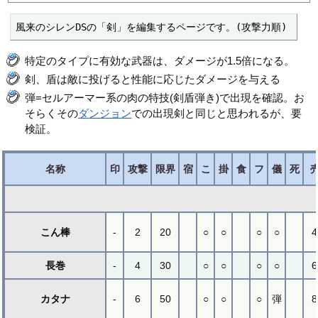
風来のシレンDSの「剣」を編集するページです。(攻撃力順)
特定のタイプに有効な武器は、ダメージが1.5倍になる。
剣、盾は敵に投げると性能に応じたダメージを与える
弾=セルアーマー系の肉の特技(剣盾弾き)で出現を確認。お
そらくその
ダンジョン
での出現剣と同じと思われるが、要
検証。
名称
印
攻撃
限界
宿
こ
掛
食
フ
儀
死
こん棒
-
2
20
○
○
○
○
4
長巻
-
4
30
○
○
○
○
6
カタナ
-
6
50
○
○
○
弾
8