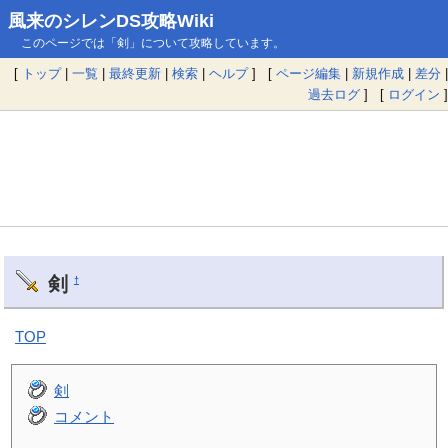
風来のシレンDS攻略Wiki
このページでは「剣」について攻略しています。
[
トップ
|
一覧
|
最終更新
|
検索
|
ヘルプ
] [
ページ編集
|
新規作成
|
差分
|
過去ログ
] [
ログイン
]
剣
†
TOP
剣
コメント