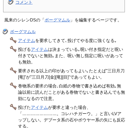
コメント
風来のシレンDSの「
ボーグマムル
」を編集するページです。
ボーグマムル
アイテム
を要求してきて､投げてやる度に強くなる｡
投げる
アイテム
は決まっている｡呪い付き指定だと呪い
付きでないと無効｡また、呪い無し指定に呪いがあって
も無効。
要求される以上の印があってもよい｡たとえば"三日月刀
[竜]"が"三日月刀[金][竜][目]"であってもよい。
巻物系の要求の場合､白紙の巻物で書き込めば有効｡無
論以前に読んだことがある巻物でないと書き込んでも無
効になるので注意。
投げた
アイテム
が要求と違った場合、
「……………………。コレハチガーウ。」と言いLVア
ップしない。デブータ系の石やボウヤー系の矢にも反応
する。