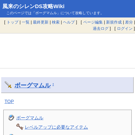
風来のシレンDS攻略Wiki
このページでは「ボーグマムル」について攻略しています。
[
トップ
|
一覧
|
最終更新
|
検索
|
ヘルプ
] [
ページ編集
|
新規作成
|
差分
|
過去ログ
] [
ログイン
]
ボーグマムル
†
TOP
ボーグマムル
レベルアップに必要なアイテム