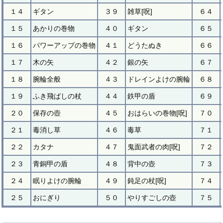
１４
ギタン
３９
雑草[呪]
６４
１５
あかりの巻物
４０
ギタン
６５
１６
パワーアップの巻物
４１
どうたぬき
６６
１７
木の矢
４２
銀の矢
６７
１８
腕輪全般
４３
ドレインよけの腕輪
６８
１９
ふき飛ばしの杖
４４
鉄甲の盾
６９
２０
保存の壺
４５
おはらいの巻物[呪]
７０
２１
毒消し草
４６
毒草
７１
２２
カタナ
４７
鬼面武者の肉[呪]
７２
２３
青銅甲の盾
４８
背中の壺
７３
２４
眠りよけの腕輪
４９
鈍足の杖[呪]
７４
２５
おにぎり
５０
やりすごしの壺
７５