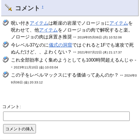
コメント
†
呪い付き
アイテム
は断崖の岩屋でノロージョに
アイテム
を
呪わせて、他
アイテム
をノロージョの肉で解呪すると楽。
ノロージョの肉は床置き推奨 --
2019年05月06日 (月) 10:52:06
今レベル37なのに
儀式の洞窟
ではぐれると1Fでも速攻で死
ぬんだけど、、よわくない？ --
2021年07月22日 (木) 21:17:37
これ全部効率よく集めようとしても1000時間超えるんじゃ -
-
2023年11月10日 (金) 10:03:04
この子をレベルマックスにする価値ってあんのか？ --
2024年0
9月06日 (金) 20:33:12
コメント: