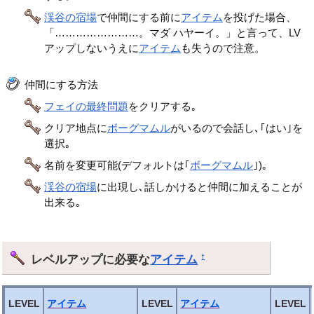
渓谷の宿場
で仲間にする前に
アイテム
を投げた場合、
「……………………。マダ ハヤーイ。」と言って、LV
アップしないうえに
アイテム
も失うので注意。
仲間にする方法
フェイの最終問題
をクリアする｡
クリア地点に
ボーグマムル
がいるので会話し､｢はい｣を
選択｡
名前を変更可能(デフォルトは｢
ボーグマムル
｣)｡
渓谷の宿場
に出現し､話しかけると仲間に加えることが
出来る｡
レベルアップに必要な
アイテム
†
LEVEL
アイテム
LEVEL
アイテム
LEVEL