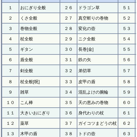
１
おにぎり全般
２６
ドラゴン草
５１
２
くさ全般
２７
真空斬りの巻物
５２
３
巻物全般
２８
変化の壺
５３
４
杖全般
２９
ニク全般
５４
５
ギタン
３０
長巻[金]
５５
６
盾全般
３１
鉄の矢
５６
７
剣全般
３２
弟切草
５７
８
杖全般[呪]
３３
皮甲の盾
５８
９
雑草
３４
混乱よけの腕輪
５９
１０
こん棒
３５
天の恵みの巻物
６０
１１
大きいおにぎり
３６
身代わりの杖
６１
１２
薬草
３７
ガイコツまどうの杖
６２
１３
木甲の盾
３８
トドの壺
６３