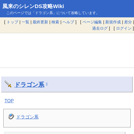
風来のシレンDS攻略Wiki
このページでは「ドラゴン系」について攻略しています。
[
トップ
|
一覧
|
最終更新
|
検索
|
ヘルプ
] [
ページ編集
|
新規作成
|
差分
|
過去ログ
] [
ログイン
]
ドラゴン系
†
TOP
ドラゴン系