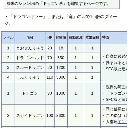
風来のシレンDSの「ドラゴン系」を編集するページです。
・「ドラゴンキラー」、または『竜』の印で1.5倍のダメー
ジ。
レベル
名称
HP
経験値
移動速度
攻撃回数
特徴
1
とおせんりゅう
20
18
1
1
・自身に後続
2
ドラゴンヘッド
70
650
1
1
・挟まれると
3
スルードラゴン
80
1200
1
1
・SFC版と違
4
ふくりゅう
110
3800
1
1
・視界の範囲
1
ドラゴン
90
1300
1
1
・「ドラゴン
・SFC版と
・同じ部屋に
2
スカイドラゴン
100
2600
1
1
・この炎は（
・大部屋
モン