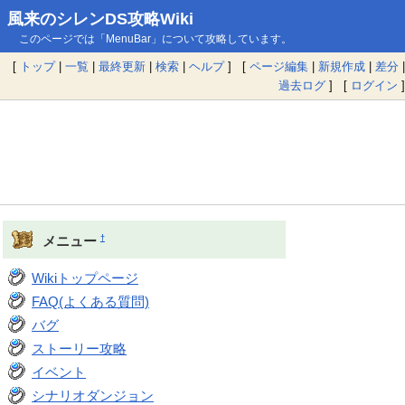
風来のシレンDS攻略Wiki
このページでは「MenuBar」について攻略しています。
[
トップ
|
一覧
|
最終更新
|
検索
|
ヘルプ
] [
ページ編集
|
新規作成
|
差分
|
過去ログ
] [
ログイン
]
†
メニュー
Wikiトップページ
FAQ(よくある質問)
バグ
ストーリー攻略
イベント
シナリオダンジョン