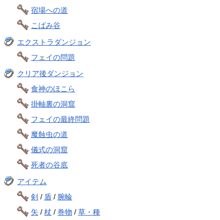
宿場への道
こばみ谷
エクストラダンジョン
フェイの問題
クリア後ダンジョン
食神のほこら
掛軸裏の洞窟
フェイの最終問題
魔蝕虫の道
儀式の洞窟
死者の谷底
アイテム
剣
/
盾
/
腕輪
矢
/
杖
/
巻物
/
草・種