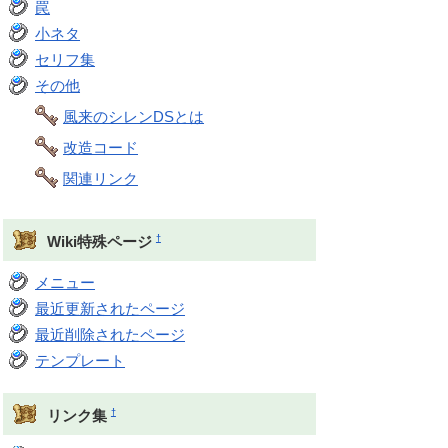
罠
小ネタ
セリフ集
その他
風来のシレンDSとは
改造コード
関連リンク
†
Wiki特殊ページ
メニュー
最近更新されたページ
最近削除されたページ
テンプレート
†
リンク集