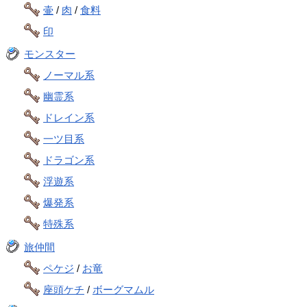
壷
/
肉
/
食料
印
モンスター
ノーマル系
幽霊系
ドレイン系
一ツ目系
ドラゴン系
浮遊系
爆発系
特殊系
旅仲間
ペケジ
/
お竜
座頭ケチ
/
ボーグマムル