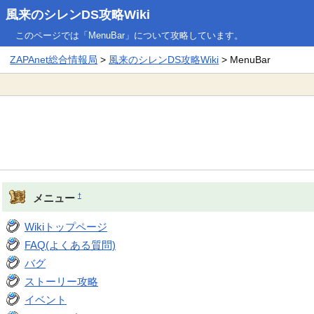
風来のシレンDS攻略Wiki
このページでは「MenuBar」について攻略しています。
ZAPAnet総合情報局
>
風来のシレンDS攻略Wiki
> MenuBar
†
メニュー
Wikiトップページ
FAQ(よくある質問)
バグ
ストーリー攻略
イベント