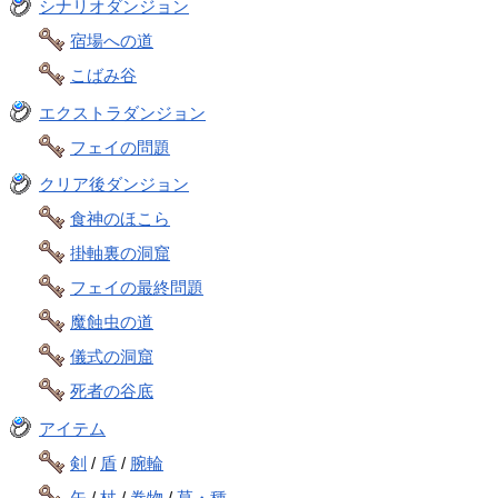
シナリオダンジョン
宿場への道
こばみ谷
エクストラダンジョン
フェイの問題
クリア後ダンジョン
食神のほこら
掛軸裏の洞窟
フェイの最終問題
魔蝕虫の道
儀式の洞窟
死者の谷底
アイテム
剣
/
盾
/
腕輪
矢
/
杖
/
巻物
/
草・種