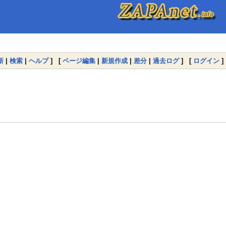
新
|
検索
|
ヘルプ
] [
ページ編集
|
新規作成
|
差分
|
過去ログ
] [
ログイン
]