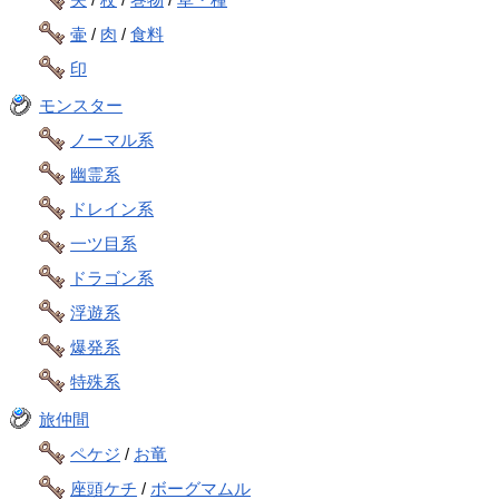
壷
/
肉
/
食料
印
モンスター
ノーマル系
幽霊系
ドレイン系
一ツ目系
ドラゴン系
浮遊系
爆発系
特殊系
旅仲間
ペケジ
/
お竜
座頭ケチ
/
ボーグマムル