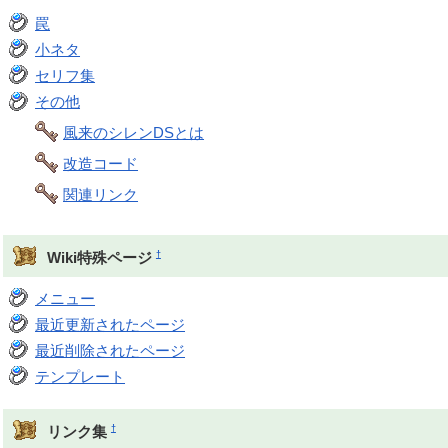
罠
小ネタ
セリフ集
その他
風来のシレンDSとは
改造コード
関連リンク
†
Wiki特殊ページ
メニュー
最近更新されたページ
最近削除されたページ
テンプレート
†
リンク集