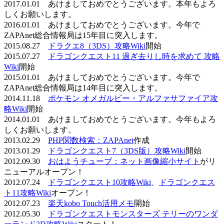
2017.01.01 あけましておめでとうございます。本年もよろ
しくお願いします。
2016.01.01 あけましておめでとうございます。今年で
ZAPAnet総合情報局は15年目に突入します。
2015.08.27
ドラクエ8（3DS）攻略Wiki
開始
2015.07.27
ドラゴンクエスト11 過ぎ去りし時を求めて 攻略
Wiki
開始
2015.01.01 あけましておめでとうございます。今年で
ZAPAnet総合情報局は14年目に突入します。
2014.11.18
ポケモン オメガルビー・アルファサファイア攻
略Wiki
開始
2014.01.01 あけましておめでとうございます。今年もよろ
しくお願いします。
2013.02.29
PHP関数検索：ZAPAnet
作成
2013.01.29
ドラゴンクエスト7（3DS版）攻略Wiki
開始
2012.09.30
おはようチューブ：ネット画像縮小サイト
がリ
ニューアルオープン！
2012.07.24
ドラゴンクエスト10攻略Wiki
、
ドラゴンクエス
ト11攻略Wiki
オープン！
2012.07.23
楽天kobo Touch活用メモ
開始
2012.05.30
ドラゴンクエストモンスターズ テリーのワンダ