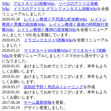
Wiki
、
アルトネリコ3攻略Wiki
、
リーズのアトリエ攻略
Wiki
、
イリスのアトリエ グランファンタズム攻略Wiki
を全面
リニューアルしました！
2020.05.28
レイトン教授と不思議な町攻略Wiki
、
レイトン
教授と悪魔の箱攻略Wiki
、
レイトン教授と最後の時間旅行攻
略Wiki
、
レイトン教授と魔神の笛攻略Wiki
を全面リニューア
ルしました！SSL化も実施しています。
2020.05.25
ドラゴンクエスト9攻略Wiki
を全面リニューアル
しました！
2020.05.21
マリオカートWii攻略Wiki
と
マリオカート7攻略
Wiki
を全面リニューアルしました！スマホから見やすいよう
になりました。
2020.01.01 あけましておめでとうございます。本年もよろ
しくお願いします。
2019.01.01 あけましておめでとうございます。本年もよろ
しくお願いします。
2018.05.17
認知症予防！色読みトレーニング
を作成
2018.01.01 あけましておめでとうございます。本年もよろ
しくお願いします。
2017.06.28
ゲーム最新情報
を更新。
2017.05.19 デザイン変更しました。