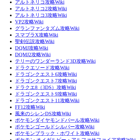
アルトネリコ攻略Wiki
アルトネリコ2攻略Wiki
アルトネリコ3攻略Wiki
VP2攻略Wiki
グランファンタズム攻略Wiki
スマブラX攻略Wiki
聖剣伝説攻略Wiki
DQMJ攻略Wiki
DQMJ2攻略Wiki
テリーのワンダーランド3D攻略Wiki
ドラクエソード攻略Wiki
ドラゴンクエスト6攻略Wiki
ドラゴンクエスト7攻略Wiki
ドラクエ8（3DS）攻略Wiki
ドラゴンクエスト9攻略Wiki
ドラゴンクエスト11攻略Wiki
FF12攻略Wiki
風来のシレンDS攻略Wiki
ポケモンダイヤモンドパール攻略Wiki
ポケモンゴールドシルバー攻略Wiki
ポケモンブラック・ホワイト攻略Wiki
ポケモン オメガルビー・アルファサファイア攻略Wiki