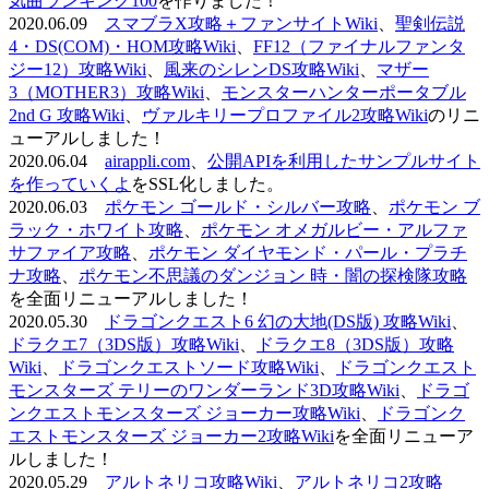
気曲ランキング100
を作りました！
2020.06.09
スマブラX攻略＋ファンサイトWiki
、
聖剣伝説
4・DS(COM)・HOM攻略Wiki
、
FF12（ファイナルファンタ
ジー12）攻略Wiki
、
風来のシレンDS攻略Wiki
、
マザー
3（MOTHER3）攻略Wiki
、
モンスターハンターポータブル
2nd G 攻略Wiki
、
ヴァルキリープロファイル2攻略Wiki
のリニ
ューアルしました！
2020.06.04
airappli.com
、
公開APIを利用したサンプルサイト
を作っていくよ
をSSL化しました。
2020.06.03
ポケモン ゴールド・シルバー攻略
、
ポケモン ブ
ラック・ホワイト攻略
、
ポケモン オメガルビー・アルファ
サファイア攻略
、
ポケモン ダイヤモンド・パール・プラチ
ナ攻略
、
ポケモン不思議のダンジョン 時・闇の探検隊攻略
を全面リニューアルしました！
2020.05.30
ドラゴンクエスト6 幻の大地(DS版) 攻略Wiki
、
ドラクエ7（3DS版）攻略Wiki
、
ドラクエ8（3DS版）攻略
Wiki
、
ドラゴンクエストソード攻略Wiki
、
ドラゴンクエスト
モンスターズ テリーのワンダーランド3D攻略Wiki
、
ドラゴ
ンクエストモンスターズ ジョーカー攻略Wiki
、
ドラゴンク
エストモンスターズ ジョーカー2攻略Wiki
を全面リニューア
ルしました！
2020.05.29
アルトネリコ攻略Wiki
、
アルトネリコ2攻略