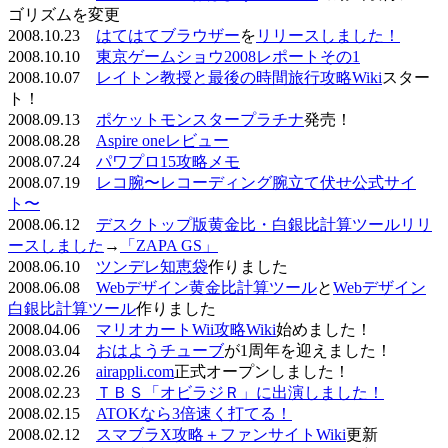
ゴリズムを変更
2008.10.23
はてはてブラウザー
を
リリースしました！
2008.10.10
東京ゲームショウ2008レポートその1
2008.10.07
レイトン教授と最後の時間旅行攻略Wiki
スター
ト！
2008.09.13
ポケットモンスタープラチナ
発売！
2008.08.28
Aspire oneレビュー
2008.07.24
パワプロ15攻略メモ
2008.07.19
レコ腕〜レコーディング腕立て伏せ公式サイ
ト〜
2008.06.12
デスクトップ版黄金比・白銀比計算ツールリリ
ースしました
→
「ZAPA GS」
2008.06.10
ツンデレ知恵袋
作りました
2008.06.08
Webデザイン黄金比計算ツール
と
Webデザイン
白銀比計算ツール
作りました
2008.04.06
マリオカートWii攻略Wiki
始めました！
2008.03.04
おはようチューブ
が1周年を迎えました！
2008.02.26
airappli.com
正式オープンしました！
2008.02.23
ＴＢＳ「オビラジＲ」に出演しました！
2008.02.15
ATOKなら3倍速く打てる！
2008.02.12
スマブラX攻略＋ファンサイトWiki
更新