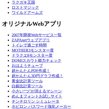
ラクガキ王国
ロストマジック
ワイルドアームズ
オリジナルWebアプリ
2007年開発Webサービス一覧
ZAPAnetウェブアプリ
トイレで過ごす時間
MOTHER3モンスター度
ドラクエ8モンスター度
DQMJスカウト能力チェック
おはようチューブ
超かんたんPDF作成！
超かんたん3D円グラフ作成！
黄金比計算ツール
白銀比計算ツール
小さい“つ”が消えるマシーン
めんまフォントお試しサイト
チンチロリン シミュレータ
ホビロン パスワード強化メーカー