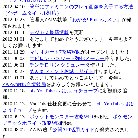
ーランド3D攻略Wiki
スタート！
2012.04.10
簡単にファミコンのプレイ画像を入手する方法
（全ゲームタイトル対応）
2012.02.23 管理人ZAPA執筆「
わかる!iPhoneカメラ
」が発
売されました
2012.01.11
デジカメ最新情報
を更新
2012.01.01 あけましておめでとうございます。今年もよろ
しくお願いします。
2011.11.29
マリオカート7攻略Wiki
がオープンしました！
2011.06.03
ホビロン パスワード強化メーカー
作りました。
2011.06.01
チンチロリン シミュレータ
作りました。
2011.05.27
めんまフォントお試しサイト
作りました。
2011.01.01 あけましておめでとうございます。今年も
ZAPAnet総合情報局
をよろしくお願いいたします。
2010.12.18
ohaYouTube - おはようチューブ
に新機能を追
加。
2010.12.13 YouTube仕様変更に合わせて、
ohaYouTube - おは
ようチューブ
を更新。
2010.09.13
ポケットモンスター攻略Wiki
を移転。
ポケモン
ブラックホワイト攻略Wiki
開始。
2010.08.05 ZAPA著「
公開API活用ガイド
が発売されまし
た。