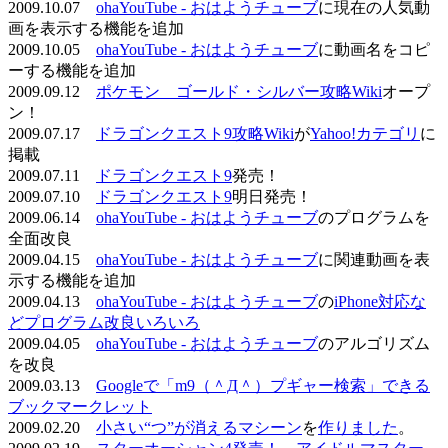
2009.10.07
ohaYouTube - おはようチューブ
に現在の人気動
画を表示する機能を追加
2009.10.05
ohaYouTube - おはようチューブ
に動画名をコピ
ーする機能を追加
2009.09.12
ポケモン ゴールド・シルバー攻略Wiki
オープ
ン！
2009.07.17
ドラゴンクエスト9攻略Wiki
が
Yahoo!カテゴリ
に
掲載
2009.07.11
ドラゴンクエスト9
発売！
2009.07.10
ドラゴンクエスト9
明日発売！
2009.06.14
ohaYouTube - おはようチューブ
のプログラムを
全面改良
2009.04.15
ohaYouTube - おはようチューブ
に関連動画を表
示する機能を追加
2009.04.13
ohaYouTube - おはようチューブ
の
iPhone対応な
どプログラム改良いろいろ
2009.04.05
ohaYouTube - おはようチューブ
のアルゴリズム
を改良
2009.03.13
Googleで「m9（＾Д＾）プギャー検索」できる
ブックマークレット
2009.02.20
小さい“つ”が消えるマシーン
を
作りました
。