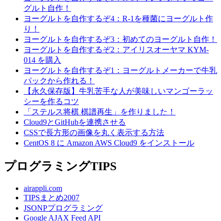
グルト自作！
ヨーグルトを自作するぞ4：R-1を種菌にヨーグルト作
り！
ヨーグルトを自作するぞ3：初めてのヨーグルト自作！
ヨーグルトを自作するぞ2：アイリスオーヤマ KYM-
014 を購入
ヨーグルトを自作するぞ1：ヨーグルトメーカーで牛乳
パックから作れる！
【永久保存版】牛乳苦手な人が美味しいマンゴーラッ
シーを作るコツ
「ステルス将棋 棋譜再生」を作りました！
Cloud9とGitHubを連携させる
CSSで長方形の画像を丸く表示する方法
CentOS 8 に Amazon AWS Cloud9 をインストール
プログラミングTIPS
airappli.com
TIPSまとめ2007
JSONPプログラミング
Google AJAX Feed API