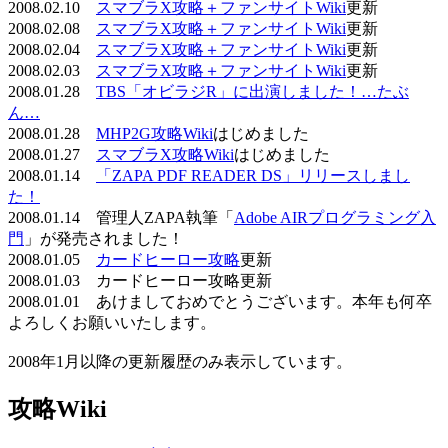
2008.02.10
スマブラX攻略＋ファンサイトWiki
更新
2008.02.08
スマブラX攻略＋ファンサイトWiki
更新
2008.02.04
スマブラX攻略＋ファンサイトWiki
更新
2008.02.03
スマブラX攻略＋ファンサイトWiki
更新
2008.01.28
TBS「オビラジR」に出演しました！…たぶ
ん…
2008.01.28
MHP2G攻略Wiki
はじめました
2008.01.27
スマブラX攻略Wiki
はじめました
2008.01.14
「ZAPA PDF READER DS」リリースしまし
た！
2008.01.14 管理人ZAPA執筆「
Adobe AIRプログラミング入
門
」が発売されました！
2008.01.05
カードヒーロー攻略
更新
2008.01.03 カードヒーロー攻略更新
2008.01.01 あけましておめでとうございます。本年も何卒
よろしくお願いいたします。
2008年1月以降の更新履歴のみ表示しています。
攻略Wiki