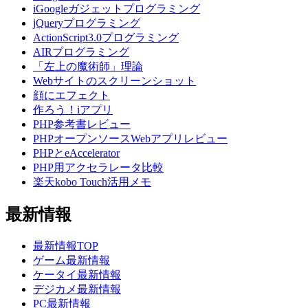
iGoogleガジェットプログラミング
jQueryプログラミング
ActionScript3.0プログラミング
AIRプログラミング
「左上の魔術師」理論
Webサイトのスクリーンショット
顔にエフェクト
作ろう！iアプリ
PHP参考書レビュー
PHPオープンソースWebアプリレビュー
PHPとeAccelerator
PHP用アクセラレータ比較
楽天kobo Touch活用メモ
最新情報
最新情報TOP
ゲーム最新情報
ケータイ最新情報
デジカメ最新情報
PC最新情報