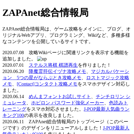
ZAPAnet総合情報局
ZAPAnet総合情報局は、ゲーム攻略をメインに、ブログ、オ
リジナルWebアプリ、プログラミング、Wikiなど、多種多様
なコンテンツを公開しているサイトです。
2020.07.08 攻略Wikiページに関連リンクを表示する機能を
追加しました。
2020.07.01
ステルス将棋 棋譜再生
を作りました！
2020.06.20
降魔霊符伝イヅナ攻略メモ
、
マジカルバケーシ
ョン 5つの星がならぶとき攻略メモ
、
ロストマジック攻略
メモ
、
[Contact]コンタクト攻略メモ
をスマホデザイン対応し
ました。
2020.06.14
めんまフォントお試しサイト
、
チンチロリン シ
ミュレータ
、
ホビロン パスワード強化メーカー
、
色読みト
レーニング
をスマホ対応させました。
J-POP最新人気曲ラン
キング100
の表示を改良しました。
2020.06.11 ZAPAnet総合情報局のトップページ（このペー
ジです）のデザインをリニューアルしました！
J-POP最新人