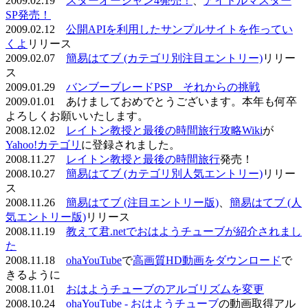
2009.02.19
スターオーシャン4発売！
、
アイドルマスター
SP発売！
2009.02.12
公開APIを利用したサンプルサイトを作ってい
くよ
リリース
2009.02.07
簡易はてブ (カテゴリ別注目エントリー)
リリー
ス
2009.01.29
バンブーブレードPSP それからの挑戦
2009.01.01 あけましておめでとうございます。本年も何卒
よろしくお願いいたします。
2008.12.02
レイトン教授と最後の時間旅行攻略Wiki
が
Yahoo!カテゴリ
に登録されました。
2008.11.27
レイトン教授と最後の時間旅行
発売！
2008.10.27
簡易はてブ (カテゴリ別人気エントリー)
リリー
ス
2008.11.26
簡易はてブ (注目エントリー版)
、
簡易はてブ (人
気エントリー版)
リリース
2008.11.19
教えて君.netでおはようチューブが紹介されまし
た
2008.11.18
ohaYouTube
で
高画質HD動画をダウンロード
で
きるように
2008.11.01
おはようチューブのアルゴリズムを変更
2008.10.24
ohaYouTube - おはようチューブ
の動画取得アル