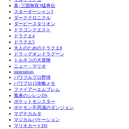
真･三国無双3猛将伝
スターオーシャン3
ダーククロニクル
ダービースタリオン
ドラゴンクエスト
ドラクエ4
ドラクエ5
大人のためのドラクエ8
ドラッグオンドラグーン
トルネコの大冒険
ニュー・マリオ
nintendogs
パワフルプロ野球
パワプロ15攻略メモ
ファイアーエムブレム
風来のシレンDS
ポケットモンスター
ポケモン不思議のダンジョン
マグナカルタ
マジカルバケーション
マリオカートDS