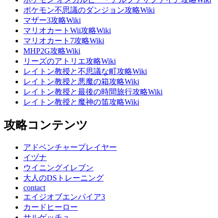
ポケモン不思議のダンジョン攻略Wiki
マザー3攻略Wiki
マリオカートWii攻略Wiki
マリオカート7攻略Wiki
MHP2G攻略Wiki
リーズのアトリエ攻略Wiki
レイトン教授と不思議な町攻略Wiki
レイトン教授と悪魔の箱攻略Wiki
レイトン教授と最後の時間旅行攻略Wiki
レイトン教授と魔神の笛攻略Wiki
攻略コンテンツ
アドベンチャープレイヤー
イヅナ
ウイニングイレブン
大人のDSトレーニング
contact
エイジオブエンパイア3
カードヒーロー
サルゲッチュ