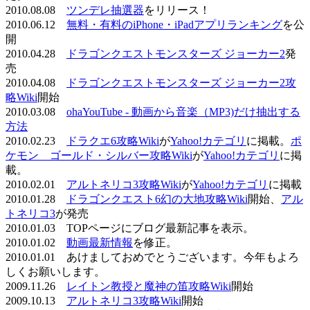
2010.08.08
ツンデレ抽選器
をリリース！
2010.06.12
無料・有料のiPhone・iPadアプリランキング
を公
開
2010.04.28
ドラゴンクエストモンスターズ ジョーカー2
発
売
2010.04.08
ドラゴンクエストモンスターズ ジョーカー2攻
略Wiki
開始
2010.03.08
ohaYouTube - 動画から音楽（MP3)だけ抽出する
方法
2010.02.23
ドラクエ6攻略Wiki
が
Yahoo!カテゴリ
に掲載。
ポ
ケモン ゴールド・シルバー攻略Wiki
が
Yahoo!カテゴリ
に掲
載。
2010.02.01
アルトネリコ3攻略Wiki
が
Yahoo!カテゴリ
に掲載
2010.01.28
ドラゴンクエスト6幻の大地攻略Wiki
開始、
アル
トネリコ3
が発売
2010.01.03 TOPページにブログ最新記事を表示。
2010.01.02
動画最新情報
を修正。
2010.01.01 あけましておめでとうございます。今年もよろ
しくお願いします。
2009.11.26
レイトン教授と魔神の笛攻略Wiki
開始
2009.10.13
アルトネリコ3攻略Wiki
開始