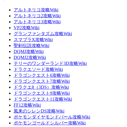
アルトネリコ攻略Wiki
アルトネリコ2攻略Wiki
アルトネリコ3攻略Wiki
VP2攻略Wiki
グランファンタズム攻略Wiki
スマブラX攻略Wiki
聖剣伝説攻略Wiki
DQMJ攻略Wiki
DQMJ2攻略Wiki
テリーのワンダーランド3D攻略Wiki
ドラクエソード攻略Wiki
ドラゴンクエスト6攻略Wiki
ドラゴンクエスト7攻略Wiki
ドラクエ8（3DS）攻略Wiki
ドラゴンクエスト9攻略Wiki
ドラゴンクエスト11攻略Wiki
FF12攻略Wiki
風来のシレンDS攻略Wiki
ポケモンダイヤモンドパール攻略Wiki
ポケモンゴールドシルバー攻略Wiki