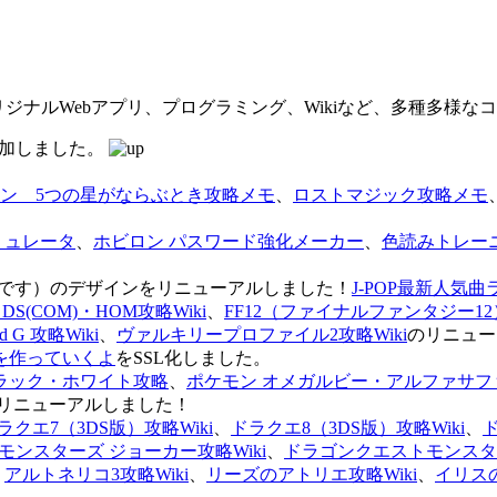
オリジナルWebアプリ、プログラミング、Wikiなど、多種多様
を追加しました。
ン 5つの星がならぶとき攻略メモ
、
ロストマジック攻略メモ
ミュレータ
、
ホビロン パスワード強化メーカー
、
色読みトレー
のページです）のデザインをリニューアルしました！
J-POP最新人気曲
S(COM)・HOM攻略Wiki
、
FF12（ファイナルファンタジー12）
G 攻略Wiki
、
ヴァルキリープロファイル2攻略Wiki
のリニュー
を作っていくよ
をSSL化しました。
ラック・ホワイト攻略
、
ポケモン オメガルビー・アルファサフ
リニューアルしました！
ラクエ7（3DS版）攻略Wiki
、
ドラクエ8（3DS版）攻略Wiki
、
ンスターズ ジョーカー攻略Wiki
、
ドラゴンクエストモンスター
、
アルトネリコ3攻略Wiki
、
リーズのアトリエ攻略Wiki
、
イリス