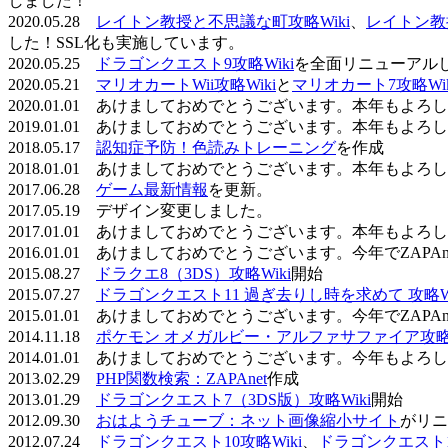
しました！
2020.05.28
レイトン教授と不思議な町攻略Wiki
、
レイトン教
した！SSL化も実施しています。
2020.05.25
ドラゴンクエスト9攻略Wiki
を全面リニューアル
2020.05.21
マリオカートWii攻略Wiki
と
マリオカート7攻略Wik
2020.01.01 あけましておめでとうございます。本年もよ
2019.01.01 あけましておめでとうございます。本年もよ
2018.05.17
認知症予防！色読みトレーニング
を作成
2018.01.01 あけましておめでとうございます。本年もよ
2017.06.28
ゲーム最新情報
を更新。
2017.05.19 デザイン変更しました。
2017.01.01 あけましておめでとうございます。本年もよ
2016.01.01 あけましておめでとうございます。今年でZAP
2015.08.27
ドラクエ8（3DS）攻略Wiki
開始
2015.07.27
ドラゴンクエスト11 過ぎ去りし時を求めて 攻略Wi
2015.01.01 あけましておめでとうございます。今年でZAP
2014.11.18
ポケモン オメガルビー・アルファサファイア攻略W
2014.01.01 あけましておめでとうございます。今年もよ
2013.02.29
PHP関数検索：ZAPAnet
作成
2013.01.29
ドラゴンクエスト7（3DS版）攻略Wiki
開始
2012.09.30
おはようチューブ：ネット画像縮小サイト
がリニ
2012.07.24
ドラゴンクエスト10攻略Wiki
、
ドラゴンクエスト11