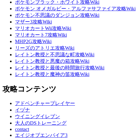
ポケモンブラック・ホワイト攻略Wiki
ポケモン オメガルビー・アルファサファイア攻略Wiki
ポケモン不思議のダンジョン攻略Wiki
マザー3攻略Wiki
マリオカートWii攻略Wiki
マリオカート7攻略Wiki
MHP2G攻略Wiki
リーズのアトリエ攻略Wiki
レイトン教授と不思議な町攻略Wiki
レイトン教授と悪魔の箱攻略Wiki
レイトン教授と最後の時間旅行攻略Wiki
レイトン教授と魔神の笛攻略Wiki
攻略コンテンツ
アドベンチャープレイヤー
イヅナ
ウイニングイレブン
大人のDSトレーニング
contact
エイジオブエンパイア3