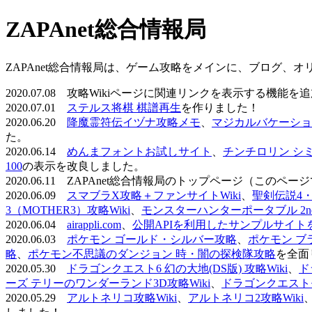
ZAPAnet総合情報局
ZAPAnet総合情報局は、ゲーム攻略をメインに、ブログ、
2020.07.08 攻略Wikiページに関連リンクを表示する機能
2020.07.01
ステルス将棋 棋譜再生
を作りました！
2020.06.20
降魔霊符伝イヅナ攻略メモ
、
マジカルバケーショ
た。
2020.06.14
めんまフォントお試しサイト
、
チンチロリン シ
100
の表示を改良しました。
2020.06.11 ZAPAnet総合情報局のトップページ（こ
2020.06.09
スマブラX攻略＋ファンサイトWiki
、
聖剣伝説4・D
3（MOTHER3）攻略Wiki
、
モンスターハンターポータブル 2nd 
2020.06.04
airappli.com
、
公開APIを利用したサンプルサイト
2020.06.03
ポケモン ゴールド・シルバー攻略
、
ポケモン ブ
略
、
ポケモン不思議のダンジョン 時・闇の探検隊攻略
を全面
2020.05.30
ドラゴンクエスト6 幻の大地(DS版) 攻略Wiki
、
ド
ーズ テリーのワンダーランド3D攻略Wiki
、
ドラゴンクエストモ
2020.05.29
アルトネリコ攻略Wiki
、
アルトネリコ2攻略Wiki