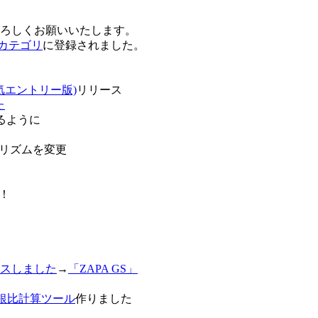
卒よろしくお願いいたします。
o!カテゴリ
に登録されました。
気エントリー版)
リリース
た
るように
リズムを変更
！
スしました
→
「ZAPA GS」
白銀比計算ツール
作りました