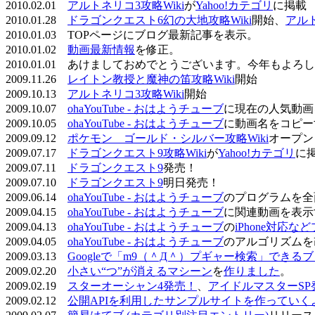
2010.02.01
アルトネリコ3攻略Wiki
が
Yahoo!カテゴリ
に掲載
2010.01.28
ドラゴンクエスト6幻の大地攻略Wiki
開始、
アル
2010.01.03 TOPページにブログ最新記事を表示。
2010.01.02
動画最新情報
を修正。
2010.01.01 あけましておめでとうございます。今年もよ
2009.11.26
レイトン教授と魔神の笛攻略Wiki
開始
2009.10.13
アルトネリコ3攻略Wiki
開始
2009.10.07
ohaYouTube - おはようチューブ
に現在の人気動画
2009.10.05
ohaYouTube - おはようチューブ
に動画名をコピー
2009.09.12
ポケモン ゴールド・シルバー攻略Wiki
オープン
2009.07.17
ドラゴンクエスト9攻略Wiki
が
Yahoo!カテゴリ
に
2009.07.11
ドラゴンクエスト9
発売！
2009.07.10
ドラゴンクエスト9
明日発売！
2009.06.14
ohaYouTube - おはようチューブ
のプログラムを全
2009.04.15
ohaYouTube - おはようチューブ
に関連動画を表示
2009.04.13
ohaYouTube - おはようチューブ
の
iPhone対応
2009.04.05
ohaYouTube - おはようチューブ
のアルゴリズムを
2009.03.13
Googleで「m9（＾Д＾）プギャー検索」できる
2009.02.20
小さい“つ”が消えるマシーン
を
作りました
。
2009.02.19
スターオーシャン4発売！
、
アイドルマスターSP
2009.02.12
公開APIを利用したサンプルサイトを作っていく