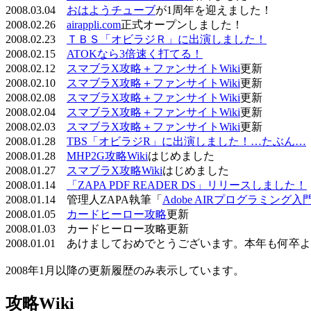
2008.03.04
おはようチューブ
が1周年を迎えました！
2008.02.26
airappli.com
正式オープンしました！
2008.02.23
ＴＢＳ「オビラジＲ」に出演しました！
2008.02.15
ATOKなら3倍速く打てる！
2008.02.12
スマブラX攻略＋ファンサイトWiki
更新
2008.02.10
スマブラX攻略＋ファンサイトWiki
更新
2008.02.08
スマブラX攻略＋ファンサイトWiki
更新
2008.02.04
スマブラX攻略＋ファンサイトWiki
更新
2008.02.03
スマブラX攻略＋ファンサイトWiki
更新
2008.01.28
TBS「オビラジR」に出演しました！…たぶん…
2008.01.28
MHP2G攻略Wiki
はじめました
2008.01.27
スマブラX攻略Wiki
はじめました
2008.01.14
「ZAPA PDF READER DS」リリースしました！
2008.01.14 管理人ZAPA執筆「
Adobe AIRプログラミング入
2008.01.05
カードヒーロー攻略
更新
2008.01.03 カードヒーロー攻略更新
2008.01.01 あけましておめでとうございます。本年も何
2008年1月以降の更新履歴のみ表示しています。
攻略Wiki