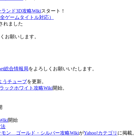
ンド3D攻略Wiki
スタート！
全ゲームタイトル対応）
されました
ろしくお願いします。
net総合情報局
をよろしくお願いいたします。
 おはようチューブ
を更新。
ラックホワイト攻略Wiki
開始。
。
開
ki
開始
方法
ケモン ゴールド・シルバー攻略Wiki
が
Yahoo!カテゴリ
に掲載。