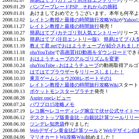
2009.02.07
簡易はてブ (カテゴリ別注目エントリー)
リリース
2009.01.29
バンブーブレードPSP それからの挑戦
2009.01.01 あけましておめでとうございます。本年も何
2008.12.02
レイトン教授と最後の時間旅行攻略Wiki
が
Yaho
2008.11.27
レイトン教授と最後の時間旅行
発売！
2008.10.27
簡易はてブ (カテゴリ別人気エントリー)
リリース
2008.11.26
簡易はてブ (注目エントリー版)
、
簡易はてブ (人
2008.11.19
教えて君.netでおはようチューブが紹介されまし
2008.11.18
ohaYouTube
で
高画質HD動画をダウンロード
でき
2008.11.01
おはようチューブのアルゴリズムを変更
2008.10.24
ohaYouTube - おはようチューブ
の動画取得アルゴ
2008.10.23
はてはてブラウザー
を
リリースしました！
2008.10.10
東京ゲームショウ2008レポートその1
2008.10.07
レイトン教授と最後の時間旅行攻略Wiki
スタート
2008.09.13
ポケットモンスタープラチナ
発売！
2008.08.28
Aspire oneレビュー
2008.07.24
パワプロ15攻略メモ
2008.07.19
レコ腕〜レコーディング腕立て伏せ公式サイト〜
2008.06.12
デスクトップ版黄金比・白銀比計算ツールリリー
2008.06.10
ツンデレ知恵袋
作りました
2008.06.08
Webデザイン黄金比計算ツール
と
Webデザイン
2008.04.06
マリオカートWii攻略Wiki
始めました！