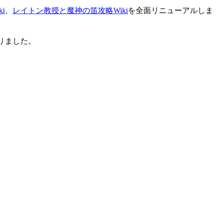
i
、
レイトン教授と魔神の笛攻略Wiki
を全面リニューアルしま
りました。