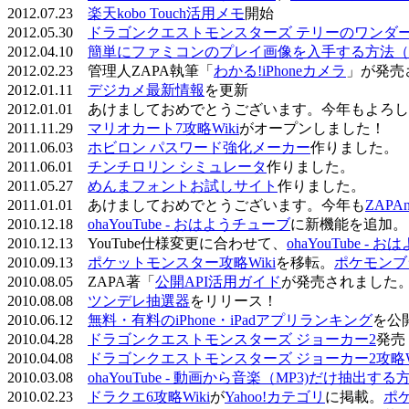
2012.07.23
楽天kobo Touch活用メモ
開始
2012.05.30
ドラゴンクエストモンスターズ テリーのワンダーラ
2012.04.10
簡単にファミコンのプレイ画像を入手する方法（
2012.02.23 管理人ZAPA執筆「
わかる!iPhoneカメラ
」が発売
2012.01.11
デジカメ最新情報
を更新
2012.01.01 あけましておめでとうございます。今年もよ
2011.11.29
マリオカート7攻略Wiki
がオープンしました！
2011.06.03
ホビロン パスワード強化メーカー
作りました。
2011.06.01
チンチロリン シミュレータ
作りました。
2011.05.27
めんまフォントお試しサイト
作りました。
2011.01.01 あけましておめでとうございます。今年も
ZAPA
2010.12.18
ohaYouTube - おはようチューブ
に新機能を追加。
2010.12.13 YouTube仕様変更に合わせて、
ohaYouTube -
2010.09.13
ポケットモンスター攻略Wiki
を移転。
ポケモンブ
2010.08.05 ZAPA著「
公開API活用ガイド
が発売されました
2010.08.08
ツンデレ抽選器
をリリース！
2010.06.12
無料・有料のiPhone・iPadアプリランキング
を公
2010.04.28
ドラゴンクエストモンスターズ ジョーカー2
発売
2010.04.08
ドラゴンクエストモンスターズ ジョーカー2攻略Wi
2010.03.08
ohaYouTube - 動画から音楽（MP3)だけ抽出する
2010.02.23
ドラクエ6攻略Wiki
が
Yahoo!カテゴリ
に掲載。
ポ