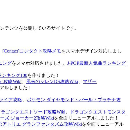
なコンテンツを公開しているサイトです。
、
[Contact]コンタクト攻略メモ
をスマホデザイン対応しまし
ニング
をスマホ対応させました。
J-POP最新人気曲ランキング
ランキング100
を作りました！
攻略Wiki
、
風来のシレンDS攻略Wiki
、
マザー
アルしました！
ァイア攻略
、
ポケモン ダイヤモンド・パール・プラチナ攻
ドラゴンクエストソード攻略Wiki
、
ドラゴンクエストモンスタ
ズ ジョーカー2攻略Wiki
を全面リニューアルしました！
のアトリエ グランファンタズム攻略Wiki
を全面リニューアル