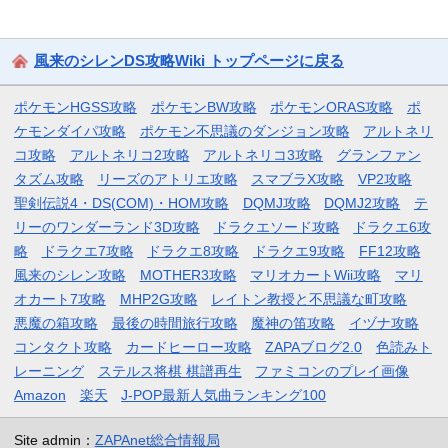
風来のシレンDS攻略Wiki トップページに戻る
ポケモンHGSS攻略
ポケモンBW攻略
ポケモンORAS攻略
ポ
ケモンダイパ攻略
ポケモン不思議のダンジョン攻略
アルトネリ
コ攻略
アルトネリコ2攻略
アルトネリコ3攻略
グランファン
タズム攻略
リーズのアトリエ攻略
スマブラX攻略
VP2攻略
聖剣伝説4・DS(COM)・HOM攻略
DQMJ攻略
DQMJ2攻略
テ
リーのワンダーランド3D攻略
ドラクエソード攻略
ドラクエ6攻
略
ドラクエ7攻略
ドラクエ8攻略
ドラクエ9攻略
FF12攻略
風来のシレン攻略
MOTHER3攻略
マリオカートWii攻略
マリ
オカート7攻略
MHP2G攻略
レイトン教授と不思議な町攻略
悪魔の箱攻略
最後の時間旅行攻略
魔神の笛攻略
イヅナ攻略
コンタクト攻略
カードヒーロー攻略
ZAPAブログ2.0
色読みト
レーニング
ステルス将棋 棋譜再生
ファミコンのプレイ画像
Amazon
楽天
J-POP最新人気曲ランキング100
Site admin：
ZAPAnet総合情報局