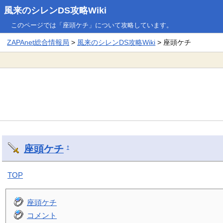
風来のシレンDS攻略Wiki
このページでは「座頭ケチ」について攻略しています。
ZAPAnet総合情報局
>
風来のシレンDS攻略Wiki
> 座頭ケチ
座頭ケチ
†
TOP
座頭ケチ
コメント