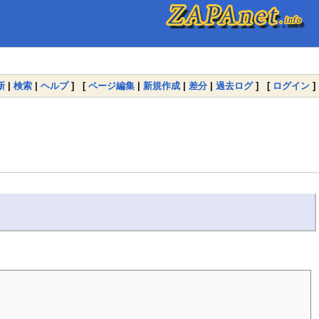
新
|
検索
|
ヘルプ
] [
ページ編集
|
新規作成
|
差分
|
過去ログ
] [
ログイン
]