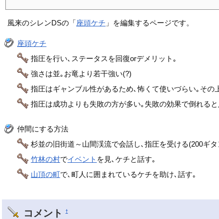
風来のシレンDSの「
座頭ケチ
」を編集するページです。
座頭ケチ
指圧を行い､ステータスを回復orデメリット｡
強さは並｡お竜より若干強い(?)
指圧はギャンブル性があるため､怖くて使いづらい｡その
指圧は成功よりも失敗の方が多い｡失敗の効果で倒れると
仲間にする方法
杉並の旧街道～山間渓流で会話し､指圧を受ける(200ギタ
竹林の村
で
イベント
を見､ケチと話す｡
山頂の町
で､町人に囲まれているケチを助け､話す｡
コメント
†