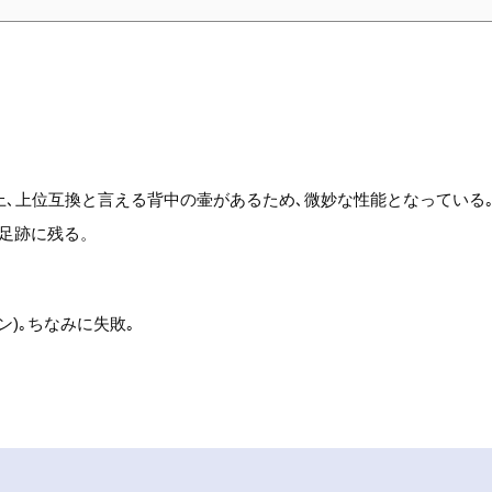
上､上位互換と言える背中の壷があるため､微妙な性能となっている
足跡に残る。
ン)｡ちなみに失敗｡