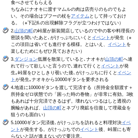
食べさせてもらえる
ちなみにナオキに渡すマムルの肉は店売りのものでもよ
い。その場合はブフーの杖を
アイテム
として持っておけ
る。（※下記6.の出現解除フラグが立つわけではない）
2.
山頂の町
の峠屋が新装開店しているので中の客や料理長の
密談を聞いたあと､がけっぷちにいくと
イベント
が発生（※
この項目は省いても進行する模様。とはいえ、
イベント
を
楽しむためにもぜひ見ておきたい）
3.
ダンジョン
低層を散策していると､ナオキが
山頂の町
へ連
れて行って欲しいと言うので､連れて行くと
イベント
が発
生｡峠屋をひとしきり覗いた後､がけっぷちに行くと
イベン
ト
が発生｡ナオキから10000ギタンを要求される
4.地道に10000ギタンを渡して完済する（所持金全額渡す＋
所持金ゼロ状態での「困った時の巻物」が非常に有効。3枚
もあれば十分完済できるはず。壊れないつるはしと透視の
腕輪があれば、
山頂の町
とネブリ廃鉱を往復して埋蔵金を
狙うのも面白い）
5.10000ギタン完済後､がけっぷちを訪れると料理対決
イベ
ント
が発生する。がけっぷちでの
イベント
後、峠屋にも寄
らないと話が進まないので要注意。