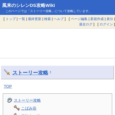
風来のシレンDS攻略Wiki
このページでは「ストーリー攻略」について攻略しています。
[
トップ
|
一覧
|
最終更新
|
検索
|
ヘルプ
] [
ページ編集
|
新規作成
|
差分
|
過去ログ
] [
ログイン
]
ストーリー攻略
†
TOP
ストーリー攻略
こばみ谷