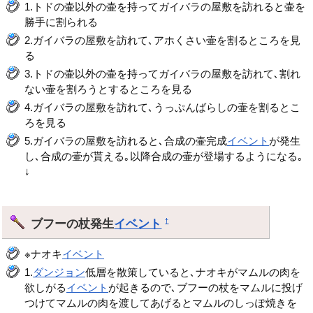
1.トドの壷以外の壷を持ってガイバラの屋敷を訪れると壷を
勝手に割られる
2.ガイバラの屋敷を訪れて､アホくさい壷を割るところを見
る
3.トドの壷以外の壷を持ってガイバラの屋敷を訪れて､割れ
ない壷を割ろうとするところを見る
4.ガイバラの屋敷を訪れて､うっぷんばらしの壷を割るとこ
ろを見る
5.ガイバラの屋敷を訪れると､合成の壷完成
イベント
が発生
し､合成の壷が貰える｡以降合成の壷が登場するようになる｡
↓
ブフーの杖発生
イベント
†
※ナオキ
イベント
1.
ダンジョン
低層を散策していると､ナオキがマムルの肉を
欲しがる
イベント
が起きるので､ブフーの杖をマムルに投げ
つけてマムルの肉を渡してあげるとマムルのしっぽ焼きを