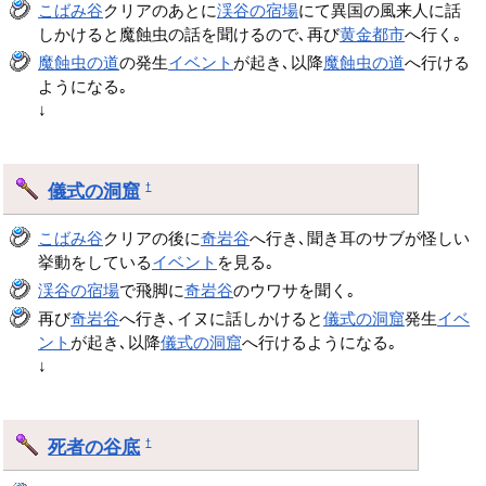
こばみ谷
クリアのあとに
渓谷の宿場
にて異国の風来人に話
しかけると魔蝕虫の話を聞けるので､再び
黄金都市
へ行く｡
魔蝕虫の道
の発生
イベント
が起き､以降
魔蝕虫の道
へ行ける
ようになる｡
↓
儀式の洞窟
†
こばみ谷
クリアの後に
奇岩谷
へ行き､聞き耳のサブが怪しい
挙動をしている
イベント
を見る｡
渓谷の宿場
で飛脚に
奇岩谷
のウワサを聞く｡
再び
奇岩谷
へ行き､イヌに話しかけると
儀式の洞窟
発生
イベ
ント
が起き､以降
儀式の洞窟
へ行けるようになる｡
↓
死者の谷底
†