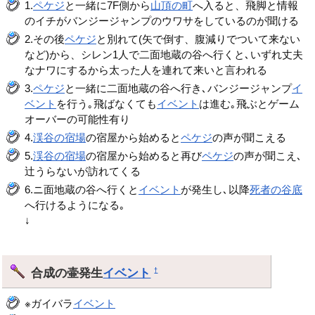
1.
ペケジ
と一緒に7F側から
山頂の町
へ入ると、飛脚と情報
のイチがバンジージャンプのウワサをしているのが聞ける
2.その後
ペケジ
と別れて(矢で倒す、腹減りでついて来ない
など)から、シレン1人で二面地蔵の谷へ行くと､いずれ丈夫
なナワにするから太った人を連れて来いと言われる
3.
ペケジ
と一緒に二面地蔵の谷へ行き､バンジージャンプ
イ
ベント
を行う｡飛ばなくても
イベント
は進む｡飛ぶとゲーム
オーバーの可能性有り
4.
渓谷の宿場
の宿屋から始めると
ペケジ
の声が聞こえる
5.
渓谷の宿場
の宿屋から始めると再び
ペケジ
の声が聞こえ､
辻うらないが訪れてくる
6.ニ面地蔵の谷へ行くと
イベント
が発生し､以降
死者の谷底
へ行けるようになる｡
↓
合成の壷発生
イベント
†
※ガイバラ
イベント