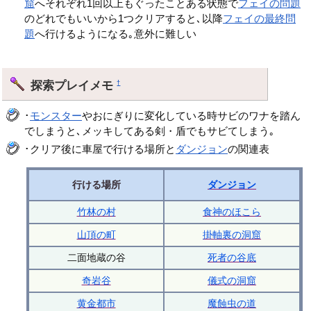
窟
へそれぞれ1回以上もぐったことある状態で
フェイの問題
のどれでもいいから1つクリアすると､以降
フェイの最終問
題
へ行けるようになる｡意外に難しい
探索プレイメモ
†
･
モンスター
やおにぎりに変化している時サビのワナを踏ん
でしまうと､メッキしてある剣・盾でもサビてしまう｡
･クリア後に車屋で行ける場所と
ダンジョン
の関連表
行ける場所
ダンジョン
竹林の村
食神のほこら
山頂の町
掛軸裏の洞窟
二面地蔵の谷
死者の谷底
奇岩谷
儀式の洞窟
黄金都市
魔蝕虫の道