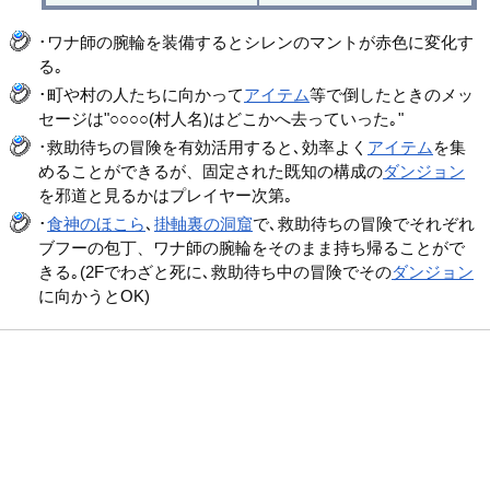
･ワナ師の腕輪を装備するとシレンのマントが赤色に変化す
る｡
･町や村の人たちに向かって
アイテム
等で倒したときのメッ
セージは"○○○○(村人名)はどこかへ去っていった｡"
･救助待ちの冒険を有効活用すると､効率よく
アイテム
を集
めることができるが、固定された既知の構成の
ダンジョン
を邪道と見るかはプレイヤー次第｡
･
食神のほこら
､
掛軸裏の洞窟
で､救助待ちの冒険でそれぞれ
ブフーの包丁、ワナ師の腕輪をそのまま持ち帰ることがで
きる｡(2Fでわざと死に､救助待ち中の冒険でその
ダンジョン
に向かうとOK)