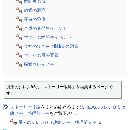
魔蝕虫の道
儀式の洞窟
死者の谷底
合成の壷発生イベント
ブフーの杖発生イベント
食神のほこら･掛軸裏の洞窟
フェイの最終問題
探索プレイメモ
風来のシレンDSの「ストーリー攻略」を編集するページで
す。
ストーリー攻略
をまとめ終わるまでは､
風来のシレンＤＳ攻
略メモ 整理前メモ
をご覧下さい｡
風来のシレンＤＳ攻略メモ 整理前メモ
５