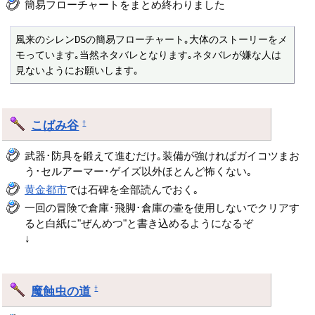
簡易フローチャートをまとめ終わりました
風来のシレンDSの簡易フローチャート｡大体のストーリーをメ
モっています｡当然ネタバレとなります｡ネタバレが嫌な人は
見ないようにお願いします｡ 
こばみ谷
†
武器･防具を鍛えて進むだけ｡装備が強ければガイコツまお
う･セルアーマー･ゲイズ以外ほとんど怖くない｡
黄金都市
では石碑を全部読んでおく｡
一回の冒険で倉庫･飛脚･倉庫の壷を使用しないでクリアす
ると白紙に"ぜんめつ"と書き込めるようになるぞ
↓
魔蝕虫の道
†