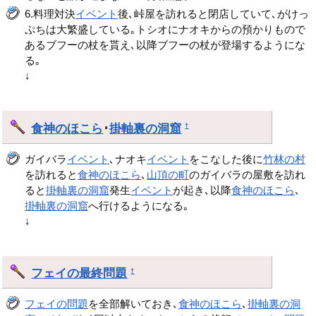
6.料理対決
イベント
後､峠屋を訪れると閉店していて､がけっ
ぷちは大繁盛している｡トシオにナオキからの預かりもので
あるブフーの杖を貰え､以降ブフーの杖が登場するようにな
る｡
↓
食神のほこら
･
掛軸裏の洞窟
†
ガイバラ
イベント
､ナオキ
イベント
をこなした後に
竹林の村
を訪れると
食神のほこら
､
山頂の町
のガイバラの屋敷を訪れ
ると
掛軸裏の洞窟
発生
イベント
が起き､以降
食神のほこら
､
掛軸裏の洞窟
へ行けるようになる｡
↓
フェイの最終問題
†
フェイの問題
を全部解いておき､
食神のほこら
､
掛軸裏の洞