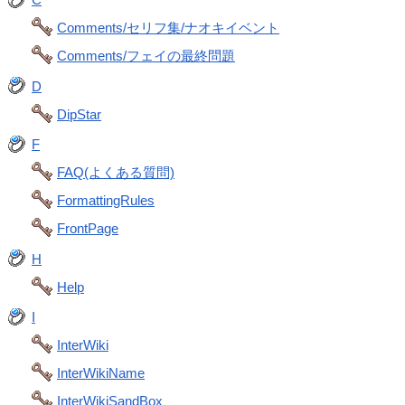
Comments/セリフ集/ナオキイベント
Comments/フェイの最終問題
D
DipStar
F
FAQ(よくある質問)
FormattingRules
FrontPage
H
Help
I
InterWiki
InterWikiName
InterWikiSandBox