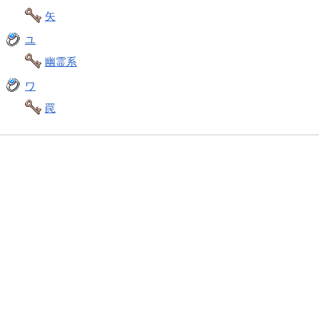
矢
ユ
幽霊系
ワ
罠