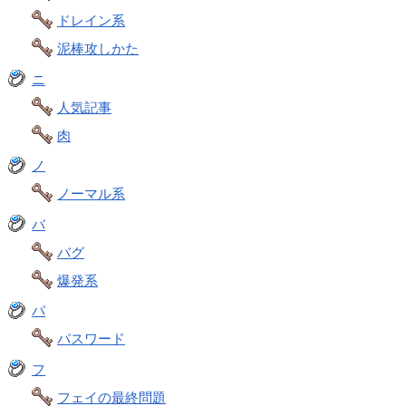
ドレイン系
泥棒攻しかた
ニ
人気記事
肉
ノ
ノーマル系
バ
バグ
爆発系
パ
パスワード
フ
フェイの最終問題