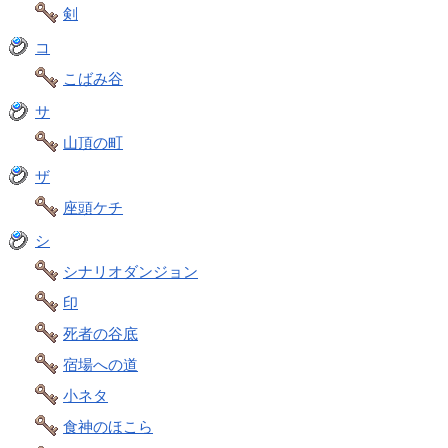
剣
コ
こばみ谷
サ
山頂の町
ザ
座頭ケチ
シ
シナリオダンジョン
印
死者の谷底
宿場への道
小ネタ
食神のほこら