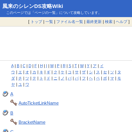
風来のシレンDS攻略Wiki
このページでは「ページの一覧」について攻略しています。
[
トップ
|
一覧
|
ファイル名一覧
|
最終更新
|
検索
|
ヘルプ
]
A
|
B
|
C
|
D
|
F
|
H
|
I
|
M
|
P
|
R
|
S
|
T
|
W
|
Y
|
ア
|
イ
ウ
|
エ
|
オ
|
カ
|
キ
|
ギ
|
ク
|
ケ
|
コ
|
サ
|
ザ
|
シ
|
ス
|
セ
|
ソ
|
タ
ダ
|
チ
|
ツ
|
テ
|
ト
|
ド
|
ニ
|
ノ
|
バ
|
パ
|
フ
|
ヘ
|
ペ
|
ボ
|
マ
|
モ
ヤ
|
ユ
|
ワ
A
AutoTicketLinkName
B
BracketName
C