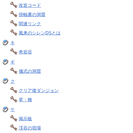
改造コード
掛軸裏の洞窟
関連リンク
風来のシレンDSとは
キ
奇岩谷
ギ
儀式の洞窟
ク
クリア後ダンジョン
草・種
ケ
掲示板
渓谷の宿場