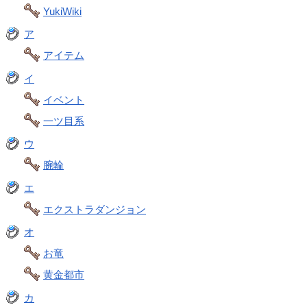
YukiWiki
ア
アイテム
イ
イベント
一ツ目系
ウ
腕輪
エ
エクストラダンジョン
オ
お竜
黄金都市
カ