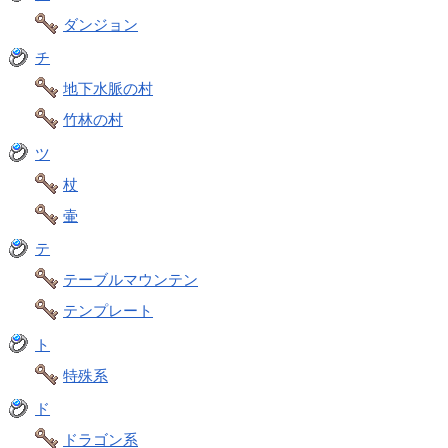
ダンジョン
チ
地下水脈の村
竹林の村
ツ
杖
壷
テ
テーブルマウンテン
テンプレート
ト
特殊系
ド
ドラゴン系