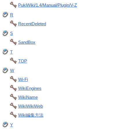
PukiWiki/1.4/Manual/Plugin/V-Z
R
RecentDeleted
S
SandBox
T
TOP
W
Wi-Fi
WikiEngines
WikiName
WikiWikiWeb
Wiki編集方法
Y