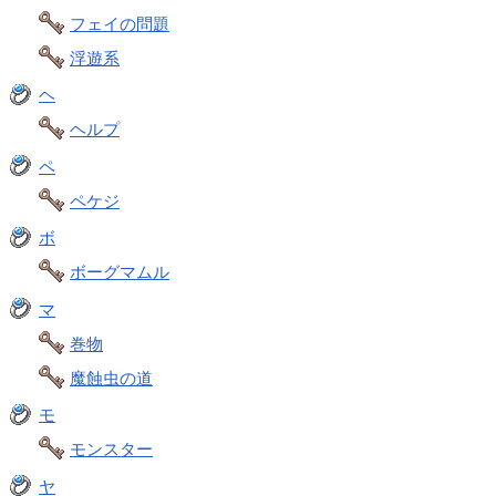
フェイの問題
浮遊系
ヘ
ヘルプ
ペ
ペケジ
ボ
ボーグマムル
マ
巻物
魔蝕虫の道
モ
モンスター
ヤ